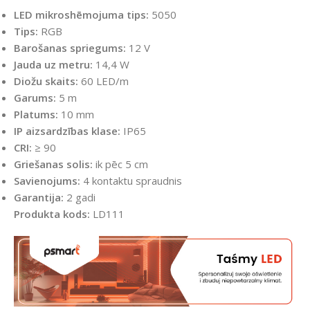
LED mikroshēmojuma tips:
5050
Tips:
RGB
Barošanas spriegums:
12 V
Jauda uz metru:
14,4 W
Diožu skaits:
60 LED/m
Garums:
5 m
Platums:
10 mm
IP aizsardzības klase:
IP65
CRI:
≥ 90
Griešanas solis:
ik pēc 5 cm
Savienojums:
4 kontaktu spraudnis
Garantija:
2 gadi
Produkta kods:
LD111