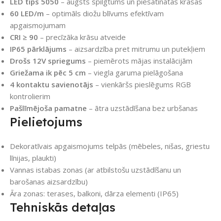
LED tips 5050
– augsts spilgtums un piesātinātas krāsas
60 LED/m
– optimāls diožu blīvums efektīvam
apgaismojumam
CRI ≥ 90
– precīzāka krāsu atveide
IP65 pārklājums
– aizsardzība pret mitrumu un putekļiem
Drošs 12V spriegums
– piemērots mājas instalācijām
Griežama ik pēc 5 cm
– viegla garuma pielāgošana
4 kontaktu savienotājs
– vienkāršs pieslēgums RGB
kontrolierim
Pašlīmējoša pamatne
– ātra uzstādīšana bez urbšanas
Pielietojums
Dekoratīvais apgaismojums telpās (mēbeles, nišas, griestu
līnijas, plaukti)
Vannas istabas zonas (ar atbilstošu uzstādīšanu un
barošanas aizsardzību)
Āra zonas: terases, balkoni, dārza elementi (IP65)
Tehniskās detaļas