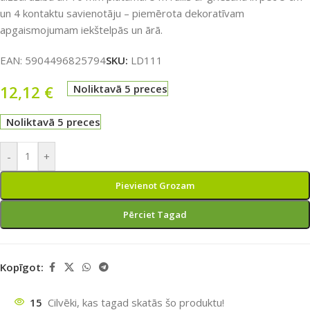
un 4 kontaktu savienotāju – piemērota dekoratīvam
apgaismojumam iekštelpās un ārā.
EAN:
5904496825794
SKU:
LD111
12,12
€
Noliktavā 5 preces
Noliktavā 5 preces
-
+
Pievienot Grozam
Pērciet Tagad
Kopīgot:
15
Cilvēki, kas tagad skatās šo produktu!