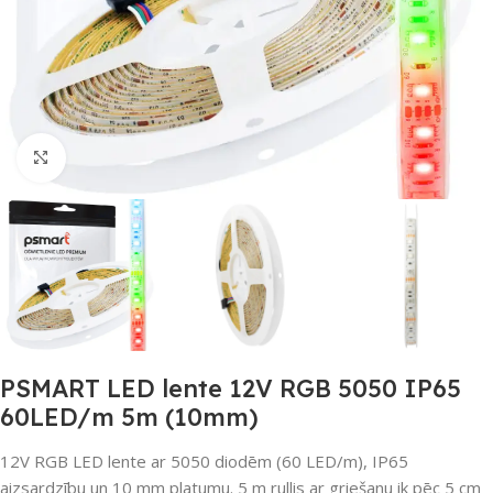
Noklikšķiniet, lai palielinātu
PSMART LED lente 12V RGB 5050 IP65
60LED/m 5m (10mm)
12V RGB LED lente ar 5050 diodēm (60 LED/m), IP65
aizsardzību un 10 mm platumu. 5 m rullis ar griešanu ik pēc 5 cm