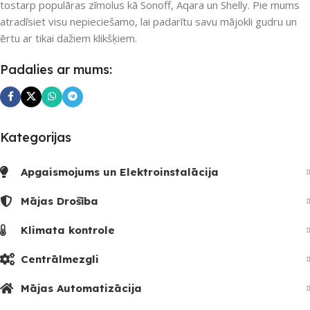
3
tostarp populāras zīmolus kā Sonoff, Aqara un Shelly. Pie mums
atradīsiet visu nepieciešamo, lai padarītu savu mājokli gudru un
UZREIZ PIEEJAMAIS
ērtu ar tikai dažiem klikšķiem.
SKAITS
Padalies ar mums:
3
Kategorijas
Apgaismojums un Elektroinstalācija
Mājas Drošība
Klimata kontrole
Centrālmezgli
Mājas Automatizācija