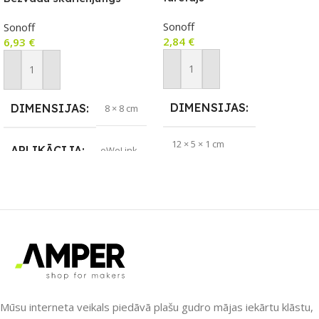
sienas slēdzis ar RF vadību
Sonoff
Sonoff
2,84
€
6,93
€
Pievienot Grozam
Pievienot Grozam
DIMENSIJAS
DIMENSIJAS
8 × 8 cm
12 × 5 × 1 cm
APLIKĀCIJA
eWeLink
ZĪMOLS
Sonoff
ZĪMOLS
Sonoff
PIEEJAMS UZREIZ
Jā
SAVIENOJUMS
UZREIZ PIEEJAMAIS
RF raidītājs
SKAITS
Mūsu interneta veikals piedāvā plašu gudro mājas iekārtu klāstu,
PIEEJAMS UZREIZ
Jā