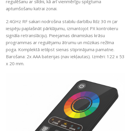
regulēšanu ar slīdni, kā arī vienmērīgu spilgtuma
aptumšošanu katrai zonai.
2.4GHz RF sakari nodrošina stabilu darbību līdz 30 m (ar
iespēju paplašināt pārklājumu, izmantojot PX kontrolieru
signāla retranslāciju). Pieejamas dinamiskas krāsu
programmas ar regulējamu ātrumu un mūzikas režīma
poga. Komplektā ietilpst sienas stiprinājuma pamatne.
Barošana: 2x AAA baterijas (nav iekļautas). Izmēri: 122 x 53
x 20 mm.