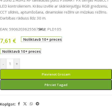
4 zonu 2.4GHz RF tālvadības pults PSMART PX sērijas RGBCCT
LED kontrolieriem. Krāsu izvēle ar skārienjutīgu RGB gredzenu,
CCT slīdnis, aptumšošana, dinamiskie režīmi un mūzikas režīms.
Darbības rādiuss līdz 30 m.
EAN:
5906203625567
SKU:
PLD105
7,61
€
Noliktavā 10+ preces
Noliktavā 10+ preces
-
+
Pievienot Grozam
Pērciet Tagad
Kopīgot: