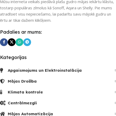
Nē
Nē
Mūsu interneta veikals piedāvā plašu gudro mājas iekārtu klāstu,
tostarp populāras zīmolus kā Sonoff, Aqara un Shelly. Pie mums
atradīsiet visu nepieciešamo, lai padarītu savu mājokli gudru un
UZREIZ PIEEJAMAIS
UZREIZ PIEEJAMAIS
ērtu ar tikai dažiem klikšķiem.
SKAITS
SKAITS
Padalies ar mums:
Kategorijas
Apgaismojums un Elektroinstalācija
Mājas Drošība
Klimata kontrole
Centrālmezgli
Mājas Automatizācija