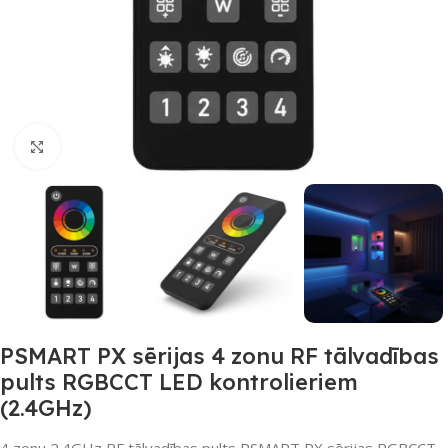
Noklikšķiniet, lai palielinātu
PSMART PX sērijas 4 zonu RF tālvadības
pults RGBCCT LED kontrolieriem
(2.4GHz)