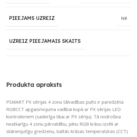
PIEEJAMS UZREIZ
Nē
UZREIZ PIEEJAMAIS SKAITS
Produkta apraksts
PSMART PX sērijas 4 zonu tālvadības pults ir paredzēta
RGBCCT apgaismojuma vadībai kopā ar PX sērijas LED
kontrolieriem (saderīga tikai ar PX sēriju). Tā nodrošina
neatkarīgu 4 zonu pārvaldību, pilnu RGB krāsu izvēli ar
skārienjutīgu gredzenu, baltās krāsas temperatūras (CCT)