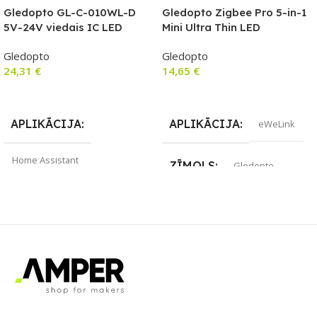
Gledopto GL-C-010WL-D
Gledopto Zigbee Pro 5-in-1
5V-24V viedais IC LED
Mini Ultra Thin LED
kontrolieris ar Wi-Fi (WLED
kontrolieris (Zigbee+RF) 5V-
Gledopto
Gledopto
platformu) ar mikrofonu un
24V DC
24,31
€
14,65
€
DIY programmaparatūras
atbalst
Lasīt Vairāk
Lasīt Vairāk
APLIKĀCIJA
APLIKĀCIJA
eWeLink
Home Assistant
ZĪMOLS
Gledopto
ZĪMOLS
Gledopto
SAVIENOJUMS
SAVIENOJUMS
Wi-Fi
RF uztvērējs
,
Wi-Fi
PIEEJAMS UZREIZ
PIEEJAMS UZREIZ