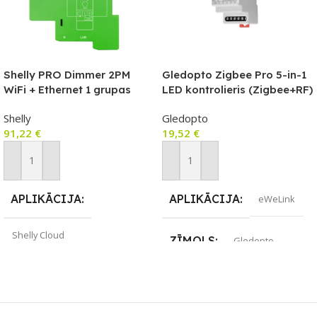
Shelly PRO Dimmer 2PM
Gledopto Zigbee Pro 5-in-1
WiFi + Ethernet 1 grupas
LED kontrolieris (Zigbee+RF)
viedais releja slēdzis ar DIN
12V-54V DC, saderīgs ar DIN
Shelly
Gledopto
sliedes atbalstu
sliediBee II, Hubitat
91,22
€
19,52
€
Elevation, Amazon Zigbee
vārtejām, Terncy (ar Apple
Home saderīgo) vārteju.
Pievienot Grozam
Pievienot Grozam
APLIKĀCIJA
APLIKĀCIJA
eWeLink
Shelly Cloud
ZĪMOLS
Gledopto
ZĪMOLS
Shelly
SAVIENOJUMS
SAVIENOJUMS