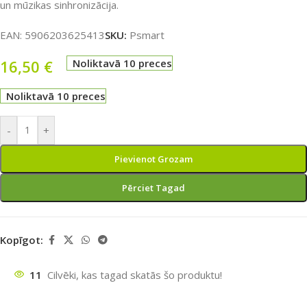
un mūzikas sinhronizācija.
EAN:
5906203625413
SKU:
Psmart
16,50
€
Noliktavā 10 preces
Noliktavā 10 preces
-
+
Pievienot Grozam
Pērciet Tagad
Kopīgot:
11
Cilvēki, kas tagad skatās šo produktu!