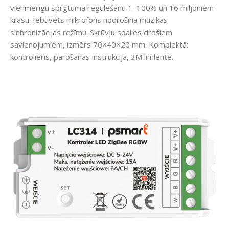
vienmērīgu spilgtuma regulēšanu 1–100% un 16 miljoniem
krāsu. Iebūvēts mikrofons nodrošina mūzikas
sinhronizācijas režīmu. Skrūvju spailes drošiem
savienojumiem, izmērs 70×40×20 mm. Komplektā:
kontrolieris, pārošanas instrukcija, 3M līmlente.