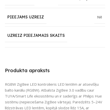
PIEEJAMS UZREIZ
Nē
UZREIZ PIEEJAMAIS SKAITS
Produkta apraksts
RGBW ZigBee LED kontrolieris LED lentēm ar atsevišķu
balto kanālu (RGBW). Atbalsta ZigBee 3.0 vadību caur
TUYA/Smart Life ekosistēmu un ir saderīgs ar Philips Hue
sistēmu (nepieciešama ZigBee vārteja). Paredzēts 5–24V
līdzstrāvas LED lentēm, kopējā slodze līdz 15A, ar