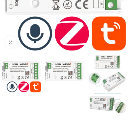
Noklikšķiniet, lai palielinātu