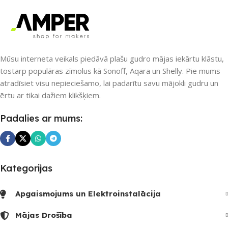
RF uztvērējs
,
ZigBee
Ethernet / LAN
,
Wi-Fi
PIEEJAMS UZREIZ
PIEEJAMS UZREIZ
Nē
Mūsu interneta veikals piedāvā plašu gudro mājas iekārtu klāstu,
tostarp populāras zīmolus kā Sonoff, Aqara un Shelly. Pie mums
Nē
atradīsiet visu nepieciešamo, lai padarītu savu mājokli gudru un
UZREIZ PIEEJAMAIS
SKAITS
ērtu ar tikai dažiem klikšķiem.
UZREIZ PIEEJAMAIS
Padalies ar mums:
SKAITS
Kategorijas
Apgaismojums un Elektroinstalācija
Mājas Drošība