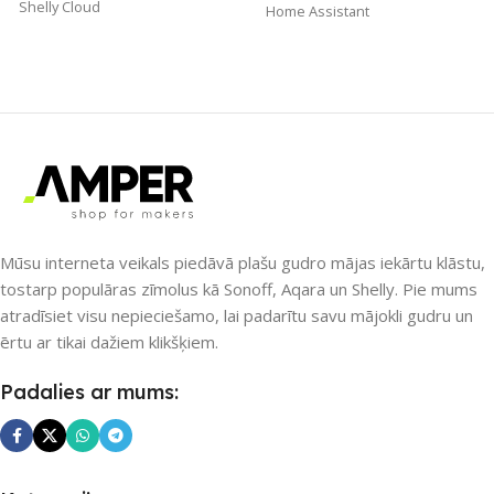
Shelly Cloud
Home Assistant
ZĪMOLS
Shelly
ZĪMOLS
Gledopto
SAVIENOJUMS
SAVIENOJUMS
Wi-Fi
Ethernet / LAN
,
Wi-Fi
PIEEJAMS UZREIZ
PIEEJAMS UZREIZ
Nē
Mūsu interneta veikals piedāvā plašu gudro mājas iekārtu klāstu,
tostarp populāras zīmolus kā Sonoff, Aqara un Shelly. Pie mums
Nē
atradīsiet visu nepieciešamo, lai padarītu savu mājokli gudru un
UZREIZ PIEEJAMAIS
ērtu ar tikai dažiem klikšķiem.
SKAITS
UZREIZ PIEEJAMAIS
Padalies ar mums:
SKAITS