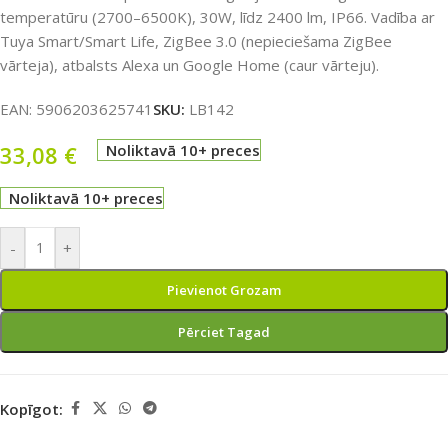
temperatūru (2700–6500K), 30W, līdz 2400 lm, IP66. Vadība ar
Tuya Smart/Smart Life, ZigBee 3.0 (nepieciešama ZigBee
vārteja), atbalsts Alexa un Google Home (caur vārteju).
EAN:
5906203625741
SKU:
LB142
33,08
€
Noliktavā 10+ preces
Noliktavā 10+ preces
-
+
Pievienot Grozam
Pērciet Tagad
Kopīgot: