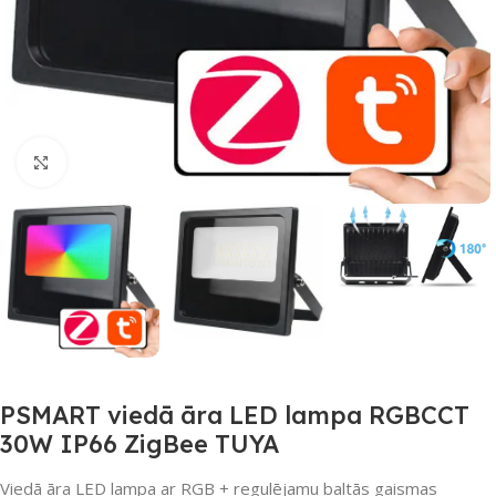
Noklikšķiniet, lai palielinātu
PSMART viedā āra LED lampa RGBCCT
30W IP66 ZigBee TUYA
Viedā āra LED lampa ar RGB + regulējamu baltās gaismas