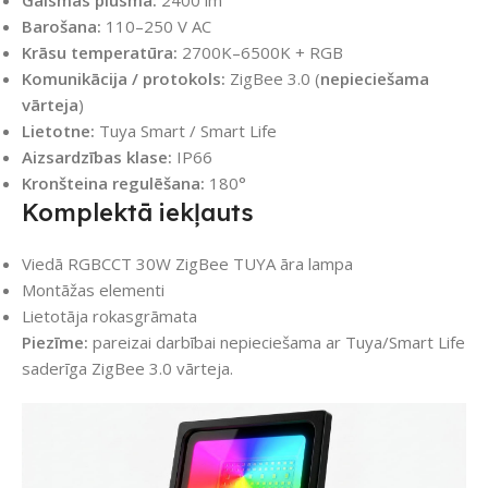
Gaismas plūsma:
2400 lm
Barošana:
110–250 V AC
Krāsu temperatūra:
2700K–6500K + RGB
Komunikācija / protokols:
ZigBee 3.0 (
nepieciešama
vārteja
)
Lietotne:
Tuya Smart / Smart Life
Aizsardzības klase:
IP66
Kronšteina regulēšana:
180°
Komplektā iekļauts
Viedā RGBCCT 30W ZigBee TUYA āra lampa
Montāžas elementi
Lietotāja rokasgrāmata
Piezīme:
pareizai darbībai nepieciešama ar Tuya/Smart Life
saderīga ZigBee 3.0 vārteja.