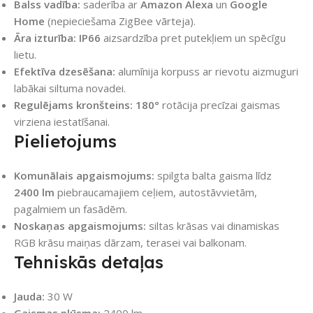
Balss vadība:
saderība ar
Amazon Alexa
un
Google
Home
(nepieciešama ZigBee vārteja).
Āra izturība:
IP66
aizsardzība pret putekļiem un spēcīgu
lietu.
Efektīva dzesēšana:
alumīnija korpuss ar rievotu aizmuguri
labākai siltuma novadei.
Regulējams kronšteins:
180°
rotācija precīzai gaismas
virziena iestatīšanai.
Pielietojums
Komunālais apgaismojums:
spilgta balta gaisma līdz
2400 lm
piebraucamajiem ceļiem, autostāvvietām,
pagalmiem un fasādēm.
Noskaņas apgaismojums:
siltas krāsas vai dinamiskas
RGB krāsu maiņas dārzam, terasei vai balkonam.
Tehniskās detaļas
Jauda:
30 W