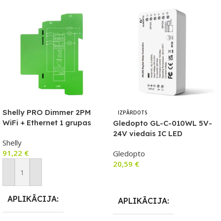
Shelly PRO Dimmer 2PM
IZPĀRDOTS
WiFi + Ethernet 1 grupas
Gledopto GL-C-010WL 5V-
viedais releja slēdzis ar DIN
24V viedais IC LED
Shelly
sliedes atbalstu
kontrolieris ar Wi-Fi (WLED
91,22
€
Gledopto
programmaparatūru) ar
20,59
€
mikrofonu
Pievienot Grozam
Lasīt Vairāk
APLIKĀCIJA
APLIKĀCIJA