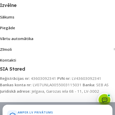
Izvēlne
Sākums
Piegāde
Vārtu automātika
Zīmoli
Kontakti
SIA Stared
Reģistrācijas nr:
43603092341
PVN nr:
LV43603092341
Bankas konta nr:
LV07UNLA0055003115031
Banka:
SEB AS
Juridiskā adrese:
Jelgava, Garozas iela 68 - 11, LV-3002
Sīkdatņu politika
•
Sīkdatņu iestatījumi
•
Privātuma politika
AMPER.LV PRIVĀTUMS