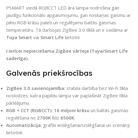
PSMART viedā RGBCCT LED āra lampa nodrošina gan
jaudīgu funkcionālo apgaismojumu, gan noskaņas gaismu ar
pilnu RGB krāsu paleti un regulējamu baltās gaismas
temperatūru. Tā darbojas ZigBee 3.0 tīklā un ir vadāma ar
Tuya Smart
vai
Smart Life
lietotni.
ℹ️ Ierīcei nepieciešama ZigBee vārteja (Tuya/Smart Life
saderīga).
Galvenās priekšrocības
ZigBee 3.0 savienojamība:
stabila darbība bez Wi‑Fi tīkla
noslodzes; katra papildu lampa var paplašināt ZigBee tīkla
pārklājumu.
RGB + CCT (RGBCCT):
16 miljoni krāsu
un baltās gaismas
regulēšana no
2700K
līdz
6500K
.
Automatizācija:
grafiki ieslēgšanai/izslēgšanai un scenāriji
lietotnē.