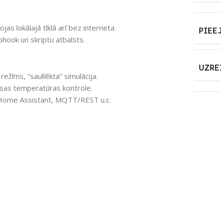
jas lokālajā tīklā arī bez interneta.
PIEE
bhook un skriptu atbalsts.
UZRE
īms, “saullēkta” simulācija.
rāsas temperatūras kontrole.
 ar Home Assistant, MQTT/REST u.c.