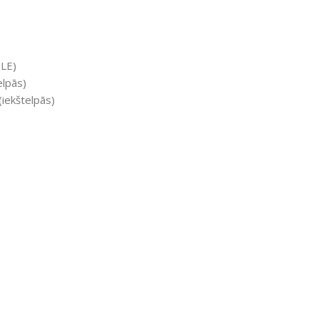
BLE)
elpās)
(iekštelpās)