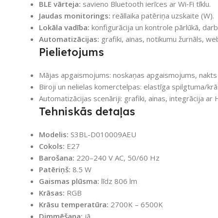
BLE vārteja:
savieno Bluetooth ierīces ar Wi‑Fi tīklu.
Jaudas monitorings:
reāllaika patēriņa uzskaite (W).
Lokāla vadība:
konfigurācija un kontrole pārlūkā, darbo
Automatizācijas:
grafiki, ainas, notikumu žurnāls, we
Pielietojums
Mājas apgaismojums: noskaņas apgaismojums, nakts rež
Biroji un nelielas komerctelpas: elastīga spilgtuma/k
Automatizācijas scenāriji: grafiki, ainas, integrācija
Tehniskās detaļas
Modelis:
S3BL-D010009AEU
Cokols:
E27
Barošana:
220–240 V AC, 50/60 Hz
Patēriņš:
8.5 W
Gaismas plūsma:
līdz 806 lm
Krāsas:
RGB
Krāsu temperatūra:
2700K – 6500K
Dimmēšana:
jā