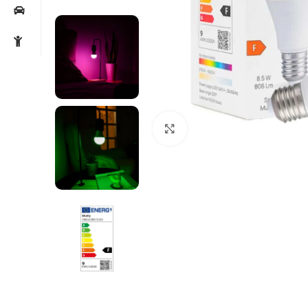
Noklikšķiniet, lai palielin