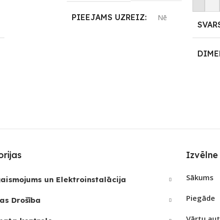
m
Pievie
PIEEJAMS UZREIZ
Nē
SVAR
UZREIZ PIEEJAMAIS
DIME
SKAITS
eWeLink
14,5 ×
APLI
noff
S
ZĪMO
rijas
Izvēlne
SAVI
Sākums
aismojums un Elektroinstalācija
REIZ
Jā
PIEE
Piegāde
as Drošība
Vārtu au
JAMAIS