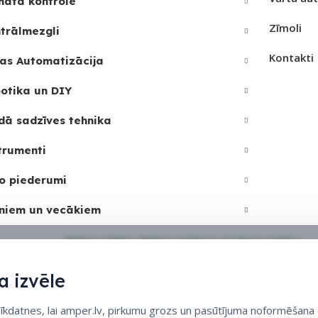
mata kontrole
UZRE
SKAI
Zīmoli
trālmezgli
Kontakti
1
as Automatizācija
otika un DIY
dā sadzīves tehnika
trumenti
o piederumi
niem un vecākiem
Sīkdatņu politika
•
Sīkdatņu iestatījumi
•
Privātuma politika
 izvēle
datnes, lai amper.lv, pirkumu grozs un pasūtījuma noformēšana d