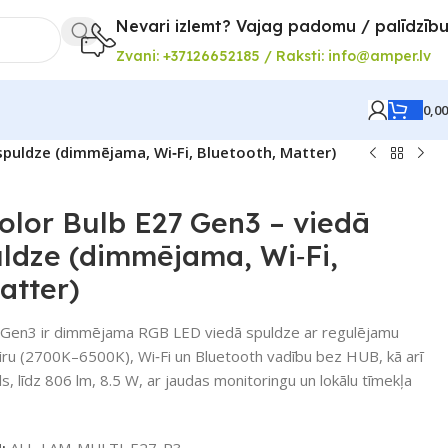
Nevari izlemt? Vajag padomu / palīdzīb
Zvani: +37126652185 / Raksti: info@amper.lv
0,0
 spuldze (dimmējama, Wi‑Fi, Bluetooth, Matter)
color Bulb E27 Gen3 – viedā
ldze (dimmējama, Wi‑Fi,
atter)
27 Gen3 ir dimmējama RGB LED viedā spuldze ar regulējamu
ru (2700K–6500K), Wi‑Fi un Bluetooth vadību bez HUB, kā arī
s, līdz 806 lm, 8.5 W, ar jaudas monitoringu un lokālu tīmekļa
U:
ALL-LAM-MULTI-E27-R3