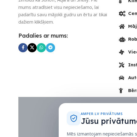
Kli
1
SKAITS
mums atradīsiet visu nepieciešamo, lai
Cen
padarītu savu mājokli gudru un ērtu ar tikai
dažiem klikšķiem.
2
Māj
Padalies ar mums:
Rob
Vie
Ins
Aut
Bēr
AMPER.LV PRIVĀTUMS
Jūsu privātuma
Mēs izmantojam nepieciešamās sīk