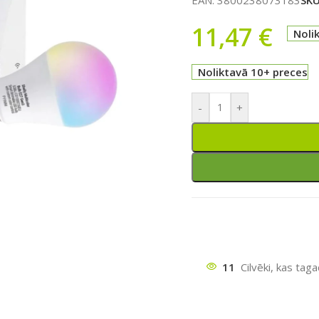
11,47
€
Noli
Noliktavā 10+ preces
-
+
ātu
11
Cilvēki, kas tag