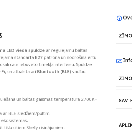
Ov
3
ZĪMO
ma
LED viedā spuldze
ar regulējamu baltās
ūvējama standarta
E27
patronā un nodrošina ērtu
Inf
okāli caur iebūvēto tīmekļa interfeisu. Spuldze
‑Fi
, un atbalsta arī
Bluetooth (BLE)
vadību.
ZĪMO
gulēšana un baltās gaismas temperatūra 2700K–
SAVI
 ar BLE slēdžiem/pultīm.
s ekosistēmās.
APLI
t tīklu citiem Shelly risinājumiem.