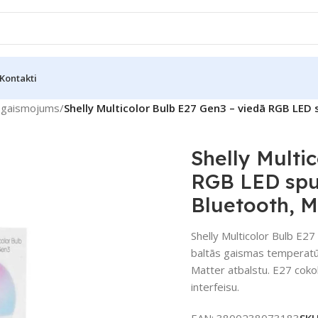
Kontakti
pgaismojums
/
Shelly Multicolor Bulb E27 Gen3 – viedā RGB LED
Shelly Multi
RGB LED spu
Bluetooth, M
Shelly Multicolor Bulb E
baltās gaismas temperatū
Matter atbalstu. E27 cokol
interfeisu.
EAN:
3800238073183
SK