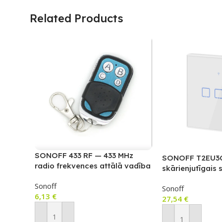
Related Products
SONOFF 433 RF — 433 MHz
SONOFF T2EU3C 
radio frekvences attālā vadība
skārienjutīgais 
ar RF vadību
Sonoff
Sonoff
6,13
€
27,54
€
Pievienot Grozam