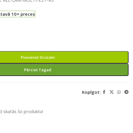
ktavā 10+ preces
Pievienot Grozam
Pērciet Tagad
Kopīgot:
ad skatās šo produktu!