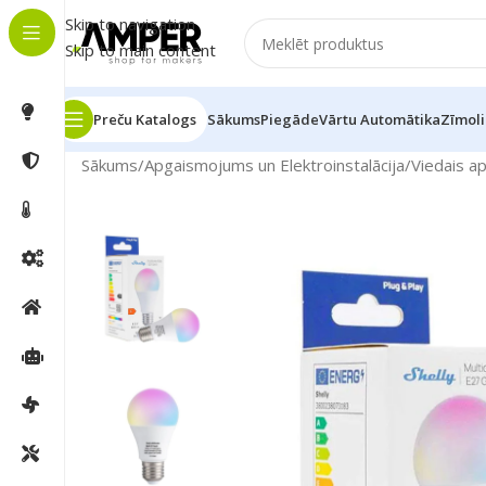
Skip to navigation
Skip to main content
Preču Katalogs
Sākums
Piegāde
Vārtu Automātika
Zīmoli
Sākums
/
Apgaismojums un Elektroinstalācija
/
Viedais a