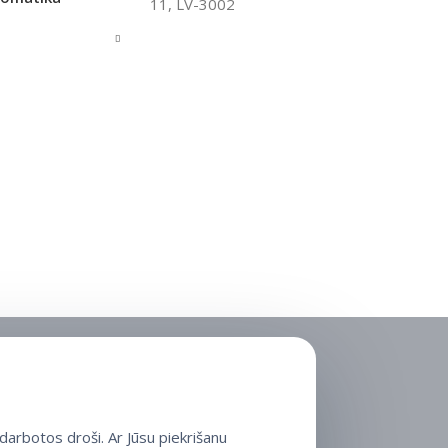
11, LV-3002
IZ PIEEJAMAIS
UZREIZ PIEEJAMAIS
TS
SKAITS
1
arbotos droši. Ar Jūsu piekrišanu