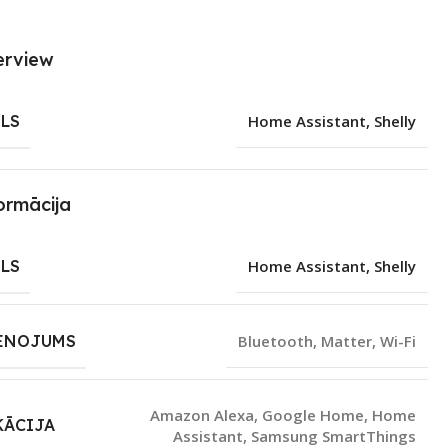
erview
LS
Home Assistant
,
Shelly
ormācija
LS
Home Assistant
,
Shelly
ENOJUMS
Bluetooth
,
Matter
,
Wi-Fi
Amazon Alexa
,
Google Home
,
Home
KĀCIJA
Assistant
,
Samsung SmartThings