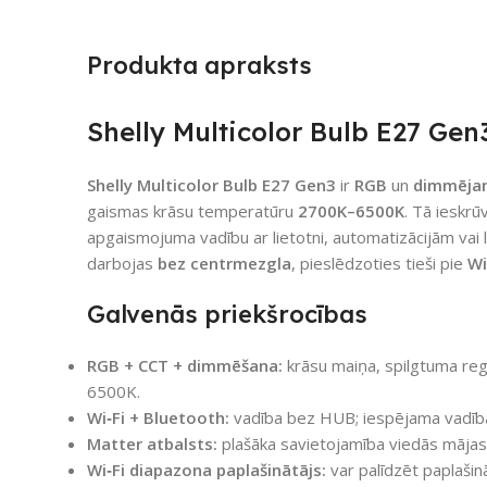
Produkta apraksts
Shelly Multicolor Bulb E27 Gen
Shelly Multicolor Bulb E27 Gen3
ir
RGB
un
dimmēja
gaismas krāsu temperatūru
2700K–6500K
. Tā ieskr
apgaismojuma vadību ar lietotni, automatizācijām vai l
darbojas
bez centrmezgla
, pieslēdzoties tieši pie
Wi
Galvenās priekšrocības
RGB + CCT + dimmēšana:
krāsu maiņa, spilgtuma re
6500K.
Wi‑Fi + Bluetooth:
vadība bez HUB; iespējama vadība
Matter atbalsts:
plašāka savietojamība viedās māja
Wi‑Fi diapazona paplašinātājs:
var palīdzēt paplašinā