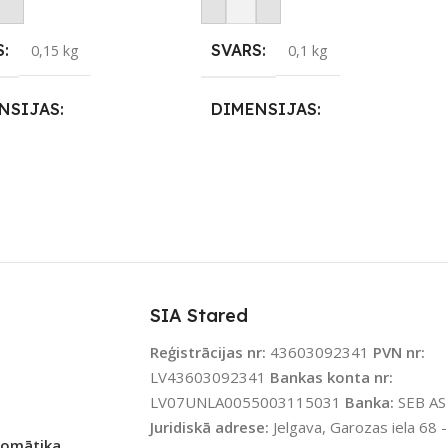
not Grozam
Pievienot Grozam
S
SVARS
0,15 kg
0,1 kg
NSIJAS
DIMENSIJAS
 9 × 3,4 cm
0,61 × 0,5 × 0,23 cm
KĀCIJA
APLIKĀCIJA
eWeLink
eWeLink
LS
ZĪMOLS
Sonoff
Sonoff
SIA Stared
ENOJUMS
SAVIENOJUMS
Wi-Fi
Wi-Fi
Reģistrācijas nr:
43603092341
PVN nr:
LV43603092341
Bankas konta nr:
JAMS UZREIZ
PIEEJAMS UZREIZ
Jā
Jā
LV07UNLA0055003115031
Banka:
SEB AS
Juridiskā adrese:
Jelgava, Garozas iela 68 -
tomātika