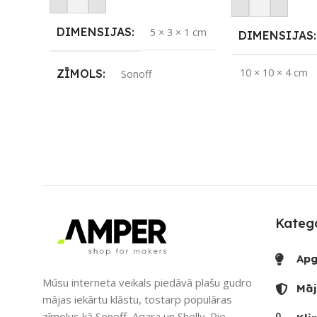
Pievienot Groza
DIMENSIJAS
5 × 3 × 1 cm
DIMENSIJAS
10 × 10 × 4 cm
ZĪMOLS
Sonoff
APLIKĀCIJA
SAVIENOJUMS
RF raidītājs
ZĪMOLS
So
APLIKĀCIJA
eWeLink
SAVIENOJUM
Katego
RF raidītājs
PIEEJAMS UZREIZ
Jā
Apg
PIEEJAMS UZ
UZREIZ PIEEJAMAIS
Mūsu interneta veikals piedāvā plašu gudro
Māj
SKAITS
mājas iekārtu klāstu, tostarp populāras
UZREIZ PIEE
zīmolus kā Sonoff, Aqara un Shelly. Pie