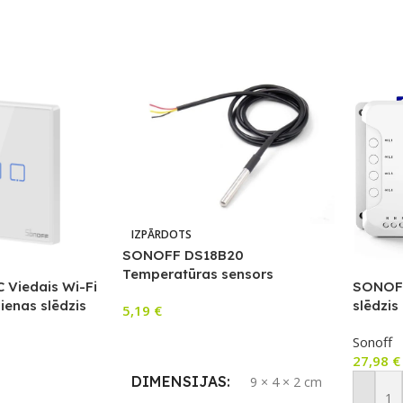
IZPĀRDOTS
SONOFF DS18B20
Temperatūras sensors
Viedais Wi-Fi
SONOFF
sienas slēdzis
slēdzis
5,19
€
Lasīt Vairāk
Sonoff
27,98
€
DIMENSIJAS
9 × 4 × 2 cm