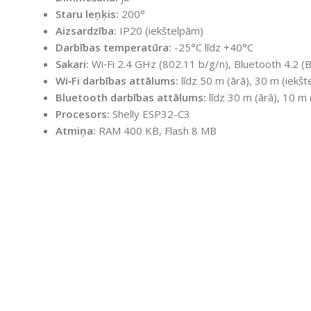
Staru leņķis:
200°
Aizsardzība:
IP20 (iekštelpām)
Darbības temperatūra:
-25°C līdz +40°C
Sakari:
Wi‑Fi 2.4 GHz (802.11 b/g/n), Bluetooth 4.2 (
Wi‑Fi darbības attālums:
līdz 50 m (ārā), 30 m (iekšt
Bluetooth darbības attālums:
līdz 30 m (ārā), 10 m 
Procesors:
Shelly ESP32-C3
Atmiņa:
RAM 400 KB, Flash 8 MB