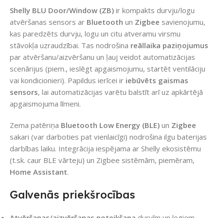
Shelly BLU Door/Window (ZB)
ir kompakts durvju/logu
atvēršanas sensors ar
Bluetooth
un
Zigbee
savienojumu,
kas paredzēts durvju, logu un citu atveramu virsmu
stāvokļa uzraudzībai. Tas nodrošina
reāllaika paziņojumus
par atvēršanu/aizvēršanu un ļauj veidot automatizācijas
scenārijus (piem., ieslēgt apgaismojumu, startēt ventilāciju
vai kondicionieri). Papildus ierīcei ir
iebūvēts gaismas
sensors
, lai automatizācijas varētu balstīt arī uz apkārtējā
apgaismojuma līmeni.
Zema patēriņa
Bluetooth Low Energy (BLE)
un
Zigbee
sakari (var darboties pat vienlaicīgi) nodrošina ilgu baterijas
darbības laiku. Integrācija iespējama ar Shelly ekosistēmu
(t.sk. caur BLE vārteju) un Zigbee sistēmām, piemēram,
Home Assistant
.
Galvenās priekšrocības
Atvēršanas/aizvēršanas noteikšana
durvīm un logiem