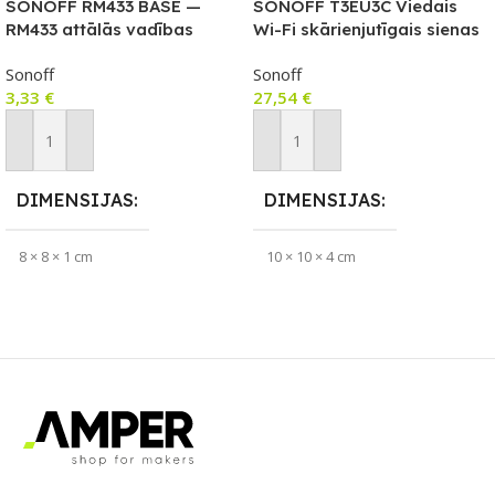
SONOFF RM433 BASE —
SONOFF T3EU3C Viedais
RM433 attālās vadības
Wi-Fi skārienjutīgais sienas
turētājs
slēdzis ar RF vadību
Sonoff
Sonoff
3,33
€
27,54
€
Pievienot Grozam
Pievienot Grozam
DIMENSIJAS
DIMENSIJAS
8 × 8 × 1 cm
10 × 10 × 4 cm
ZĪMOLS
APLIKĀCIJA
Sonoff
eWeLink
PIEEJAMS UZREIZ
ZĪMOLS
Jā
Sonoff
UZREIZ PIEEJAMAIS
SAVIENOJUMS
SKAITS