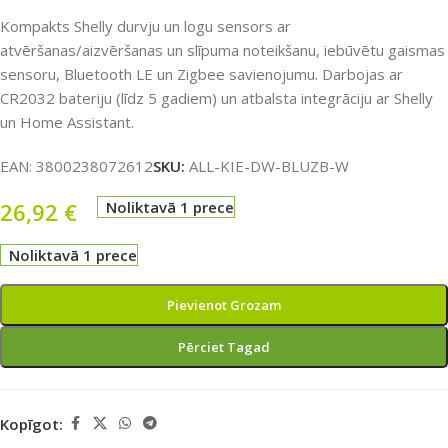
Kompakts Shelly durvju un logu sensors ar
atvēršanas/aizvēršanas un slīpuma noteikšanu, iebūvētu gaismas
sensoru, Bluetooth LE un Zigbee savienojumu. Darbojas ar
CR2032 bateriju (līdz 5 gadiem) un atbalsta integrāciju ar Shelly
un Home Assistant.
EAN:
3800238072612
SKU:
ALL-KIE-DW-BLUZB-W
26,92
€
Noliktavā 1 prece
Noliktavā 1 prece
Pievienot Grozam
Pērciet Tagad
Kopīgot: