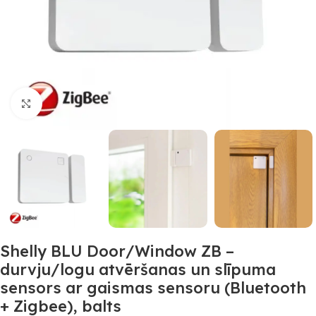
Noklikšķiniet, lai palielinātu
Shelly BLU Door/Window ZB –
durvju/logu atvēršanas un slīpuma
sensors ar gaismas sensoru (Bluetooth
+ Zigbee), balts