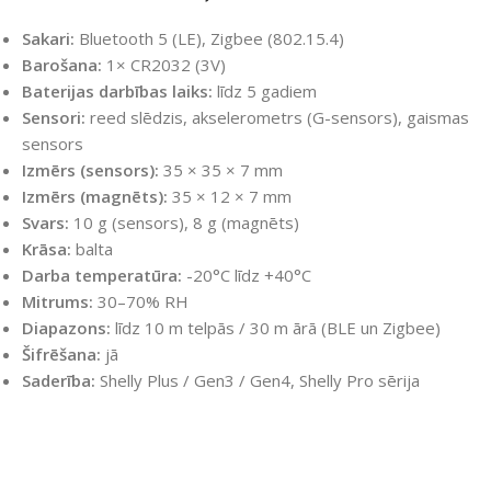
Sakari:
Bluetooth 5 (LE), Zigbee (802.15.4)
Barošana:
1× CR2032 (3V)
Baterijas darbības laiks:
līdz 5 gadiem
Sensori:
reed slēdzis, akselerometrs (G-sensors), gaismas
sensors
Izmērs (sensors):
35 × 35 × 7 mm
Izmērs (magnēts):
35 × 12 × 7 mm
Svars:
10 g (sensors), 8 g (magnēts)
Krāsa:
balta
Darba temperatūra:
-20°C līdz +40°C
Mitrums:
30–70% RH
Diapazons:
līdz 10 m telpās / 30 m ārā (BLE un Zigbee)
Šifrēšana:
jā
Saderība:
Shelly Plus / Gen3 / Gen4, Shelly Pro sērija