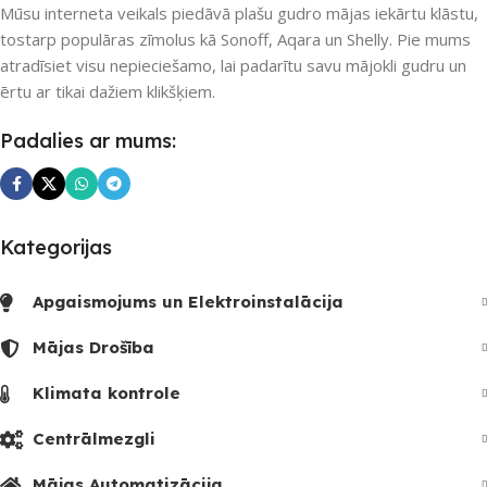
RF uztvērējs
,
Wi-Fi
Mūsu interneta veikals piedāvā plašu gudro mājas iekārtu klāstu,
4
tostarp populāras zīmolus kā Sonoff, Aqara un Shelly. Pie mums
atradīsiet visu nepieciešamo, lai padarītu savu mājokli gudru un
PIEEJAMS UZREIZ
Jā
ērtu ar tikai dažiem klikšķiem.
UZREIZ PIEEJAMAIS
Padalies ar mums:
SKAITS
3
Kategorijas
Apgaismojums un Elektroinstalācija
Mājas Drošība
Klimata kontrole
Centrālmezgli
Mājas Automatizācija