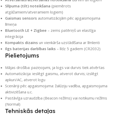
Slīpuma (tilt) noteikšana
(piemērots
atgāžamiem/atveramiem logiem)
Gaismas sensors
automatizācijām pēc apgaismojuma
līmeņa
Bluetooth LE + Zigbee
– zems patēriņš un elastīga
integrācija
Kompakts dizains
un vienkārša uzstādīšana ar līmlenti
Ilgs baterijas darbības laiks
– līdz 5 gadiem (CR2032)
Pielietojums
Mājas drošība: paziņojumi, ja logs vai durvis tiek atvērtas
Automatizācija: ieslēgt gaismu, atverot durvis; izslēgt
apkuri/AC, atverot logu
Scenāriji pēc apgaismojuma: žalūziju vadība, apgaismojuma
aktivizēšana u.c.
Pastāvīga uzraudzība (Beacon režīms) vai notikumu režīms
(Normal)
Tehniskās detaļas