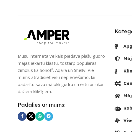
UZREIZ PIEE
SKAITS
SKAITS
2
Katego
Apg
Mūsu interneta veikals piedāvā plašu gudro
Māj
mājas iekārtu klāstu, tostarp populāras
zīmolus kā Sonoff, Aqara un Shelly. Pie
Kli
mums atradīsiet visu nepieciešamo, lai
Cen
padarītu savu mājokli gudru un ērtu ar tikai
dažiem klikšķiem.
Māj
Padalies ar mums:
Rob
Vie