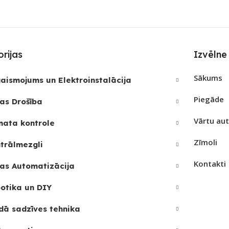
JAMAIS
Bluetooth
,
Wi-Fi
PIEE
PIEEJAMS UZREIZ
Nē
UZRE
SKAI
rijas
Izvēlne
UZREIZ PIEEJAMAIS
SKAITS
Sākums
aismojums un Elektroinstalācija
Piegāde
as Drošība
Vārtu au
mata kontrole
Zīmoli
trālmezgli
Kontakti
as Automatizācija
otika un DIY
dā sadzīves tehnika