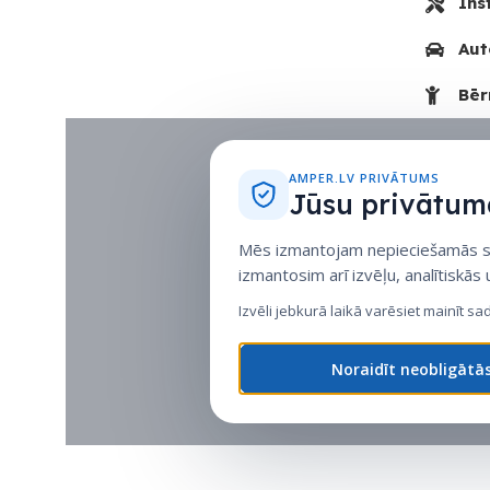
Ins
Aut
Bēr
AMPER.LV PRIVĀTUMS
Jūsu privātuma
Mēs izmantojam nepieciešamās sīk
izmantosim arī izvēļu, analītiskās
Izvēli jebkurā laikā varēsiet mainīt sa
Noraidīt neobligātā