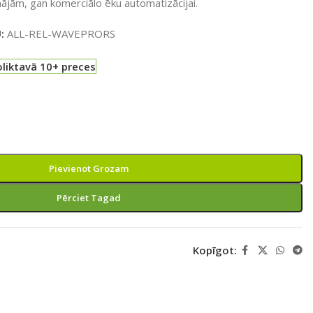
ājām, gan komerciālo ēku automatizācijai.
U:
ALL-REL-WAVEPRORS
liktavā 10+ preces
Pievienot Grozam
Pērciet Tagad
Kopīgot: