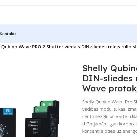
Kontakti
y Qubino Wave PRO 2 Shutter viedais DIN-sliedes relejs rullo 
Shelly Qubin
DIN-sliedes r
Wave protok
Shelly Qubino Wave Pro Sh
vadības modulis, kas izma
centrmezglu un vārteju klā
dzīvojamām, gan korporatī
koncentrējoties uz energoe