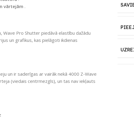
SAVI
un vārtejām
.
PIEE
, Wave Pro Shutter piedāvā elastību dažādu
ijus un grafikus, kas pielāgoti ikdienas
UZRE
teju un ir saderīgas ar vairāk nekā 4000 Z-Wave
rteja (viedais centrmezgls), un tas nav iekļauts
z