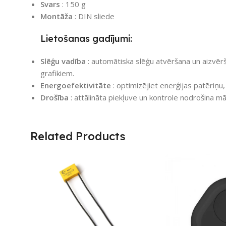
Svars
: 150 g
Montāža
: DIN sliede
Lietošanas gadījumi:
Slēģu vadība
: automātiska slēģu atvēršana un aizvērš
grafikiem.
Energoefektivitāte
: optimizējiet enerģijas patēriņu,
Drošība
: attālināta piekļuve un kontrole nodrošina mā
Related Products