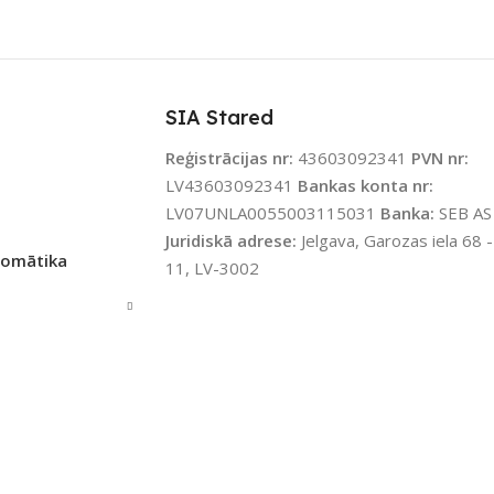
JAMS UZREIZ
Nē
ZĪMOLS
Sonoff
IZ PIEEJAMAIS
TS
SAVIENOJUMS
Wi-Fi
SIA Stared
Reģistrācijas nr:
43603092341
PVN nr:
PIEEJAMS UZREIZ
Jā
LV43603092341
Bankas konta nr:
LV07UNLA0055003115031
Banka:
SEB AS
Juridiskā adrese:
Jelgava, Garozas iela 68 -
UZREIZ PIEEJAMAIS
tomātika
11, LV-3002
SKAITS
1