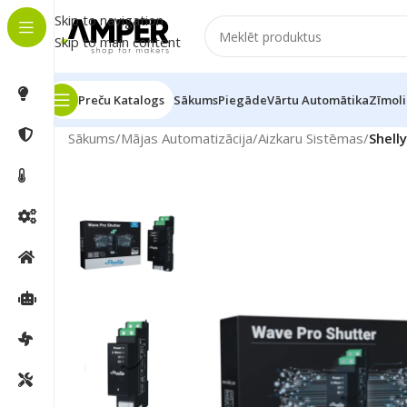
Skip to navigation
Skip to main content
Preču Katalogs
Sākums
Piegāde
Vārtu Automātika
Zīmoli
Sākums
/
Mājas Automatizācija
/
Aizkaru Sistēmas
/
Shell