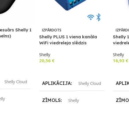
esuārs Shelly 1
IZPĀRDOTS
IZPĀRD
elns)
Shelly PLUS 1 viena kanāla
Shelly 
WiFi viedreleja slēdzis
viedrel
Shelly
Shelly
20,56
€
16,93
€
m
Lasīt Vairāk
Lasīt V
Shelly Cloud
APLIKĀCIJA
APLI
Shelly Cloud
lly
ZĪMOLS
ZĪMO
Shelly
REIZ
Jā
SAVIENOJUMS
SAVI