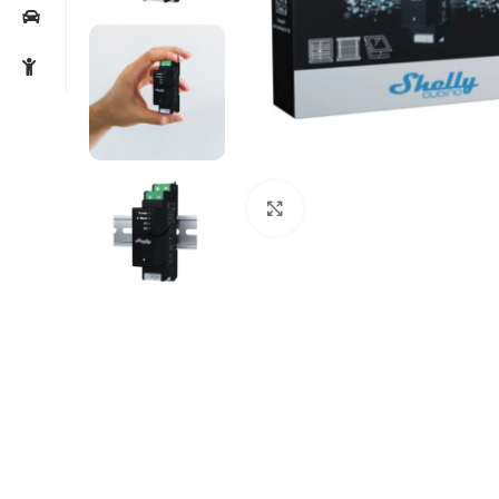
Noklikšķiniet, lai palielin