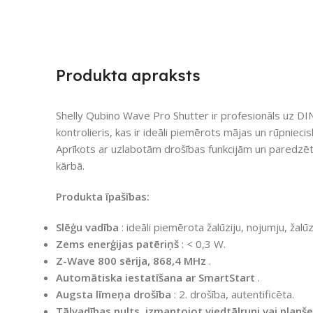
Produkta apraksts
Shelly Qubino Wave Pro Shutter ir profesionāls uz D
kontrolieris, kas ir ideāli piemērots mājas un rūpnieci
Aprīkots ar uzlabotām drošības funkcijām un paredzēt
kārbā.
Produkta īpašības:
Slēģu vadība
: ideāli piemērota žalūziju, nojumju, žal
Zems enerģijas patēriņš
: < 0,3 W.
Z-Wave 800 sērija, 868,4 MHz
.
Automātiska iestatīšana ar SmartStart
.
Augsta līmeņa drošība
: 2. drošība, autentificēta.
Tālvadības pults, izmantojot viedtālruni vai planš