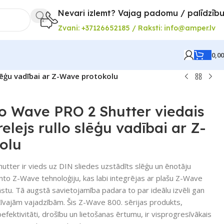
Nevari izlemt? Vajag padomu / palīdzīb
Zvani: +37126652185 / Raksti: info@amper.lv
0,0
slēģu vadībai ar Z-Wave protokolu
o Wave PRO 2 Shutter viedais
elejs rullo slēģu vadībai ar Z-
olu
utter ir vieds uz DIN sliedes uzstādīts slēģu un ēnotāju
nto Z-Wave tehnoloģiju, kas labi integrējas ar plašu Z-Wave
stu. Tā augstā savietojamība padara to par ideālu izvēli gan
vajām vajadzībām. Šis Z-Wave 800. sērijas produkts,
fektivitāti, drošību un lietošanas ērtumu, ir visprogresīvākais