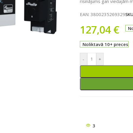
risinājums gan viedajām m
EAN:
3800235269329
SK
127,04
€
No
Noliktavā 10+ preces
ātu
-
+
3