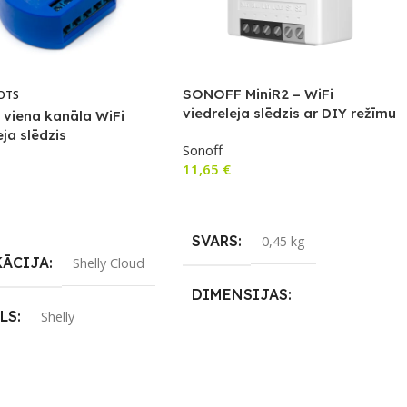
SONOFF MiniR2 – WiFi
OTS
viedreleja slēdzis ar DIY režīmu
1 viena kanāla WiFi
(REST API)
eja slēdzis
Sonoff
11,65
€
Pievienot Grozam
airāk
SVARS
0,45 kg
KĀCIJA
Shelly Cloud
DIMENSIJAS
LS
Shelly
0,48 × 0,46 × 0,30 cm
ENOJUMS
Wi-Fi
APLIKĀCIJA
eWeLink