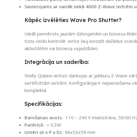
Savietojams ar vairāk nekā 4000 Z-Wave ierīcēm 
Kāpēc izvēlēties Wave Pro Shutter?
Ideāli piemērots jaunām dzīvojamām un biznesa ēkām
toņu veidu kontrolē. Ierīce ļauj iestatīt dažādus scenār
aktivitātēm vai biznesa vajadzībām.
Integrācija un saderība:
Shelly Qubino ierīces darbojas ar jebkuru Z-Wave vār
sertificētām ierīcēm. Konfigurācijai ir nepieciešama vā
komplektā.
Specifikācijas:
Barošanas avots
: 110 – 240 V maiņstrāva, 50/60 H
Patēriņš
: < 0.3W
Izmēri (A x P x D)
: 96x53x59 mm