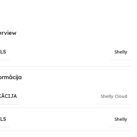
erview
LS
Shelly
ormācija
KĀCIJA
Shelly Cloud
LS
Shelly