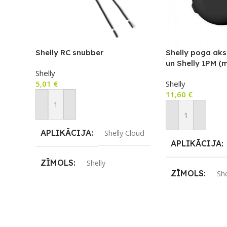
Shelly RC snubber
Shelly poga aks
un Shelly 1PM (m
Shelly
5,01
€
Shelly
11,60
€
Pievienot Grozam
Pievienot Groza
APLIKĀCIJA
Shelly Cloud
APLIKĀCIJA
ZĪMOLS
Shelly
ZĪMOLS
She
PIEEJAMS UZREIZ
Nē
PIEEJAMS UZ
UZREIZ PIEEJAMAIS