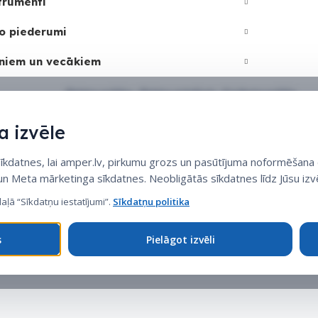
trumenti
o piederumi
niem un vecākiem
Sīkdatņu politika
•
Sīkdatņu iestatījumi
•
Privātuma politika
 izvēle
datnes, lai amper.lv, pirkumu grozs un pasūtījuma noformēšana d
 un Meta mārketinga sīkdatnes. Neobligātās sīkdatnes līdz Jūsu izvē
daļā “Sīkdatņu iestatījumi”.
Sīkdatņu politika
s
Pielāgot izvēli