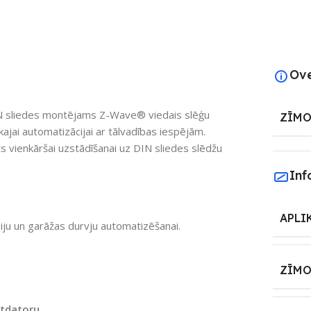
Ov
IN sliedes montējams Z-Wave® viedais slēģu
ZĪMO
skajai automatizācijai ar tālvadības iespējām.
s vienkāršai uzstādīšanai uz DIN sliedes slēdžu
Inf
APLI
ūziju un garāžas durvju automatizēšanai.
ZĪMO
etdatoru
.