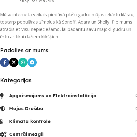
UZREIZ PIEEJAMAIS
Mūsu interneta veikals piedāvā plašu gudro mājas iekārtu klāstu,
SKAITS
tostarp populāras zīmolus kā Sonoff, Aqara un Shelly. Pie mums
atradīsiet visu nepieciešamo, lai padarītu savu mājokli gudru un
ērtu ar tikai dažiem klikšķiem.
Padalies ar mums:
Kategorijas
Apgaismojums un Elektroinstalācija
Mājas Drošība
Klimata kontrole
Centrālmezgli