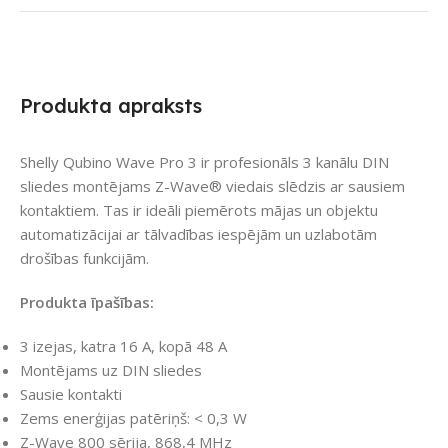
Produkta apraksts
Shelly Qubino Wave Pro 3 ir profesionāls 3 kanālu DIN
sliedes montējams Z-Wave® viedais slēdzis ar sausiem
kontaktiem. Tas ir ideāli piemērots mājas un objektu
automatizācijai ar tālvadības iespējām un uzlabotām
drošības funkcijām.
Produkta īpašības:
3 izejas, katra 16 A, kopā 48 A
Montējams uz DIN sliedes
Sausie kontakti
Zems enerģijas patēriņš: < 0,3 W
Z-Wave 800 sērija, 868,4 MHz