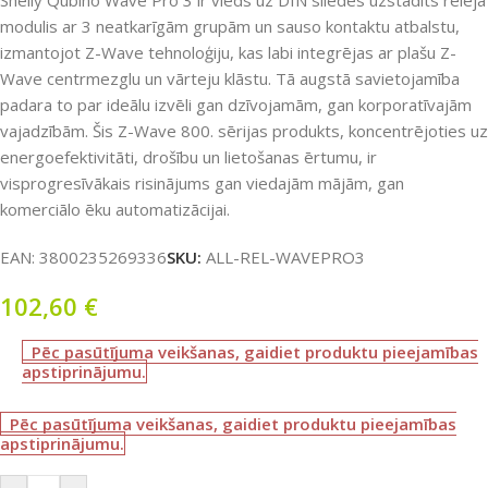
Shelly Qubino Wave Pro 3 ir vieds uz DIN sliedes uzstādīts releja
modulis ar 3 neatkarīgām grupām un sauso kontaktu atbalstu,
izmantojot Z-Wave tehnoloģiju, kas labi integrējas ar plašu Z-
Wave centrmezglu un vārteju klāstu. Tā augstā savietojamība
padara to par ideālu izvēli gan dzīvojamām, gan korporatīvajām
vajadzībām. Šis Z-Wave 800. sērijas produkts, koncentrējoties uz
energoefektivitāti, drošību un lietošanas ērtumu, ir
visprogresīvākais risinājums gan viedajām mājām, gan
komerciālo ēku automatizācijai.
EAN:
3800235269336
SKU:
ALL-REL-WAVEPRO3
102,60
€
Pēc pasūtījuma veikšanas, gaidiet produktu pieejamības
apstiprinājumu.
Pēc pasūtījuma veikšanas, gaidiet produktu pieejamības
apstiprinājumu.