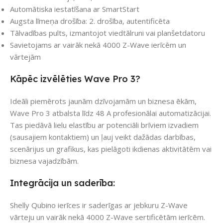
Automātiska iestatīšana ar SmartStart
Augsta līmeņa drošība: 2. drošība, autentificēta
Tālvadības pults, izmantojot viedtālruni vai planšetdatoru
Savietojams ar vairāk nekā 4000 Z-Wave ierīcēm un
vārtejām
Kāpēc izvēlēties Wave Pro 3?
Ideāli piemērots jaunām dzīvojamām un biznesa ēkām,
Wave Pro 3 atbalsta līdz 48 A profesionālai automatizācijai.
Tas piedāvā lielu elastību ar potenciāli brīviem izvadiem
(sausajiem kontaktiem) un ļauj veikt dažādas darbības,
scenārijus un grafikus, kas pielāgoti ikdienas aktivitātēm vai
biznesa vajadzībām.
Integrācija un saderība:
Shelly Qubino ierīces ir saderīgas ar jebkuru Z-Wave
vārteju un vairāk nekā 4000 Z-Wave sertificētām ierīcēm.