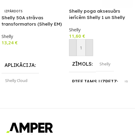
Shelly poga aksesuārs
IZPĀRDOTS
ierīcēm Shelly 1 un Shelly
Shelly 50A strāvas
1PM (balts)
transformators (Shelly EM)
Shelly
11,60
€
Shelly
13,24
€
Pievienot Grozam
Lasīt Vairāk
ZĪMOLS
Shelly
APLIKĀCIJA
Shelly Cloud
PIEEJAMS UZREIZ
Jā
ZĪMOLS
Shelly
UZREIZ PIEEJAMAIS
SKAITS
PIEEJAMS UZREIZ
2
Nē