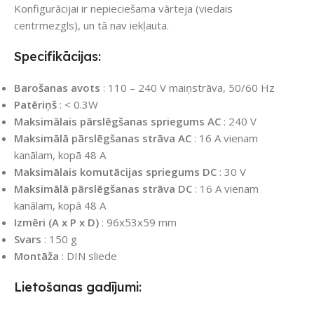
Konfigurācijai ir nepieciešama vārteja (viedais
centrmezgls), un tā nav iekļauta.
Specifikācijas:
Barošanas avots
: 110 – 240 V maiņstrāva, 50/60 Hz
Patēriņš
: < 0.3W
Maksimālais pārslēgšanas spriegums AC
: 240 V
Maksimālā pārslēgšanas strāva AC
: 16 A vienam
kanālam, kopā 48 A
Maksimālais komutācijas spriegums DC
: 30 V
Maksimālā pārslēgšanas strāva DC
: 16 A vienam
kanālam, kopā 48 A
Izmēri (A x P x D)
: 96x53x59 mm
Svars
: 150 g
Montāža
: DIN sliede
Lietošanas gadījumi: