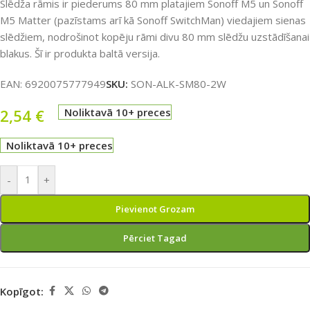
Slēdža rāmis ir piederums 80 mm platajiem Sonoff M5 un Sonoff
M5 Matter (pazīstams arī kā Sonoff SwitchMan) viedajiem sienas
slēdžiem, nodrošinot kopēju rāmi divu 80 mm slēdžu uzstādīšanai
blakus. Šī ir produkta baltā versija.
EAN:
6920075777949
SKU:
SON-ALK-SM80-2W
2,54
€
Noliktavā 10+ preces
Noliktavā 10+ preces
-
+
Pievienot Grozam
Pērciet Tagad
Kopīgot: