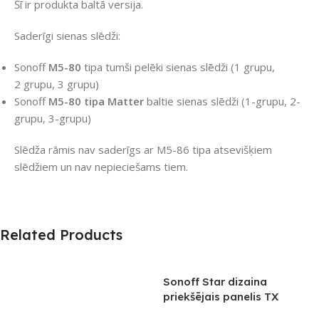
Šī ir produkta baltā versija.
Saderīgi sienas slēdži:
Sonoff
M5-80
tipa tumši pelēki sienas slēdži (1 grupu,
2 grupu, 3 grupu)
Sonoff
M5-80 tipa Matter
baltie sienas slēdži (1-grupu, 2-
grupu, 3-grupu)
Slēdža rāmis nav saderīgs ar M5-86 tipa atsevišķiem
slēdžiem un nav nepieciešams tiem.
Related Products
Sonoff Star dizaina
priekšējais panelis TX
Ultimate T5 2C sienas