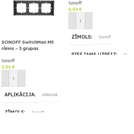
Sonoff
slēdzim
6,04
€
Pievienot Grozam
ZĪMOLS
Sonoff
SONOFF SwitchMan M5
rāmis – 3 grupas
PIEEJAMS UZREIZ
Jā
Sonoff
3,03
€
UZREIZ PIEEJAMAIS
SKAITS
Pievienot Grozam
4
APLIKĀCIJA
eWeLink
ZĪMOLS
Sonoff
PIEEJAMS UZREIZ
Jā