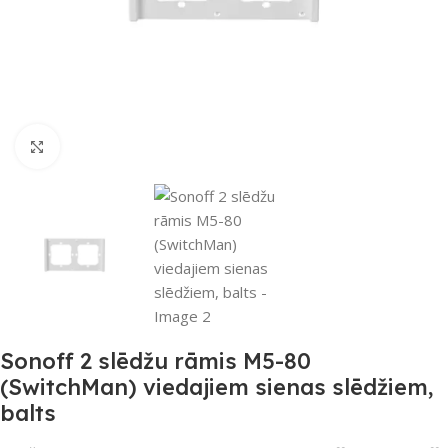
Noklikšķiniet, lai palielinātu
Sonoff 2 slēdžu rāmis M5-80
(SwitchMan) viedajiem sienas slēdžiem,
balts