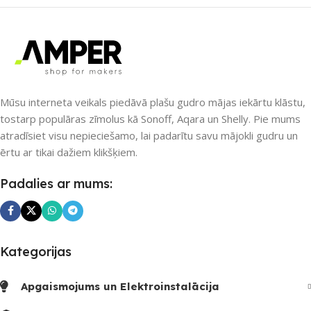
UZREIZ PIEEJAMAIS
SKAITS
4
Mūsu interneta veikals piedāvā plašu gudro mājas iekārtu klāstu,
tostarp populāras zīmolus kā Sonoff, Aqara un Shelly. Pie mums
atradīsiet visu nepieciešamo, lai padarītu savu mājokli gudru un
ērtu ar tikai dažiem klikšķiem.
Padalies ar mums:
Kategorijas
Apgaismojums un Elektroinstalācija