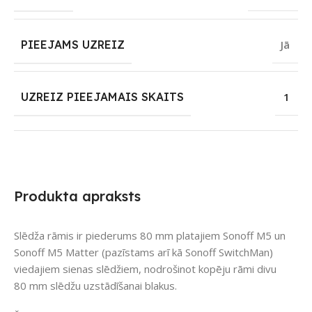
PIEEJAMS UZREIZ
Jā
UZREIZ PIEEJAMAIS SKAITS
1
Produkta apraksts
Slēdža rāmis ir piederums 80 mm platajiem Sonoff M5 un
Sonoff M5 Matter (pazīstams arī kā Sonoff SwitchMan)
viedajiem sienas slēdžiem, nodrošinot kopēju rāmi divu
80 mm slēdžu uzstādīšanai blakus.