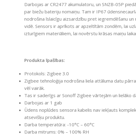
Darbojas ar CR2477 akumulatoru, un SNZB-05P piedāv
par biežu bateriju nomaiņu. Tam ir IP67 ūdensnecaurl
nodrošina īslaicīgu aizsardzību pret iegremdēšanu un 
vidē. Sensors ir aprīkots ar apzeltītām zondēm, lai uz
izturīgiem materiāliem, lai novērstu krāsas maiņu laika
Produkta īpašības:
Protokols: Zigbee 3.0
Zigbee tehnoloģija nodrošina liela attāluma datu pārrai
vēl vairāk.
Tas ir saderīgs ar Sonoff Zigbee vārtejām un lielāko 
Darbojas ar 1 gab
Ūdens noplūdes sensora kabelis nav iekļauts komplekt
atsevišķu produktu.
Darba temperatūra: -10°C – 60°C
Darba mitrums: 0% – 100% RH