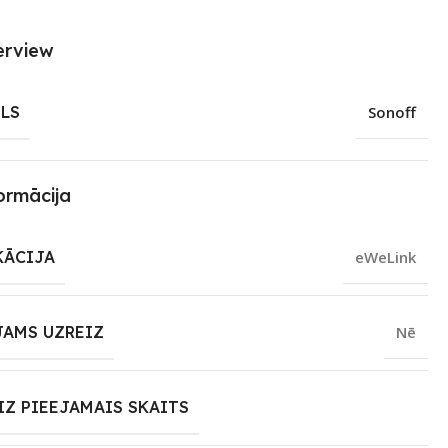
erview
LS
Sonoff
ormācija
KĀCIJA
eWeLink
JAMS UZREIZ
Nē
IZ PIEEJAMAIS SKAITS