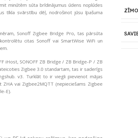
smit minūtēm sūta brīdinājumus ūdens noplūdes
ZĪMO
us tīkla svārstību dēļ, nodrošinot jūsu īpašuma
emēram, Sonoff Zigbee Bridge Pro, tas pārsūta
SAVI
kontrolētu citas Sonoff vai SmartWise WiFi un
iem.
FF iHost, SONOFF ZB Bridge / ZB Bridge-P / ZB
teicoties Zigbee 3.0 standartam, tas ir saderīgs
shub. v3. Turklāt to ir viegli pievienot mājas
ojot ZHA vai Zigbee2MQTT (nepieciešams Zigbee
e-E).