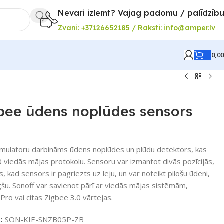
Nevari izlemt? Vajag padomu / palīdzīb
Zvani: +37126652185 / Raksti: info@amper.lv
0,0
ee ūdens noplūdes sensors
umulatoru darbināms ūdens noplūdes un plūdu detektors, kas
0 viedās mājas protokolu. Sensoru var izmantot divās pozīcijās,
, kad sensors ir pagriezts uz leju, un var noteikt pilošu ūdeni,
gšu. Sonoff var savienot pārī ar viedās mājas sistēmām,
ro vai citas Zigbee 3.0 vārtejas.
U:
SON-KIE-SNZB05P-ZB