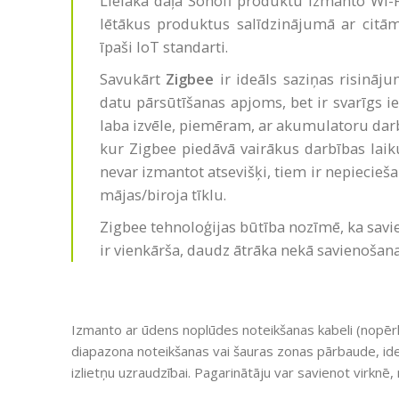
Lielākā daļa Sonoff produktu izmanto Wi-
lētākus produktus salīdzinājumā ar citām
īpaši IoT standarti.
Savukārt
Zigbee
ir ideāls saziņas risināju
datu pārsūtīšanas apjoms, bet ir svarīgs i
laba izvēle, piemēram, ar akumulatoru dar
kur Zigbee piedāvā vairākus darbības laik
nevar izmantot atsevišķi, tiem ir nepiecieša
mājas/biroja tīklu.
Zigbee tehnoloģijas būtība nozīmē, ka savi
ir vienkārša, daudz ātrāka nekā savienošana 
Izmanto ar ūdens noplūdes noteikšanas kabeli (nopērkam
diapazona noteikšanas vai šauras zonas pārbaude, id
izlietņu uzraudzībai. Pagarinātāju var savienot virkn