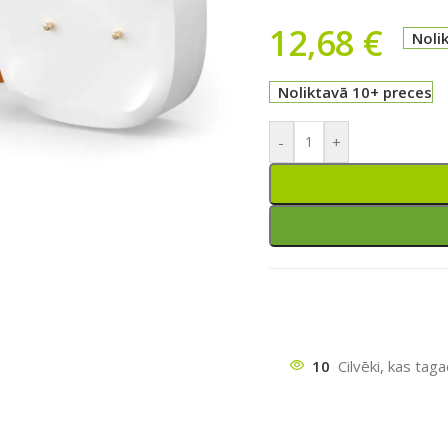
12,68
€
Noli
Noliktavā 10+ preces
-
+
ātu
10
Cilvēki, kas tag