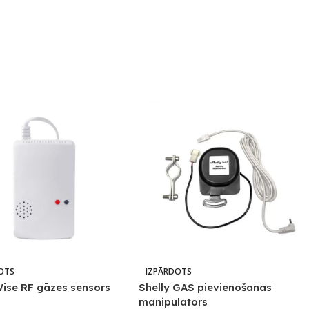
OTS
IZPĀRDOTS
ise RF gāzes sensors
Shelly GAS pievienošanas
manipulators