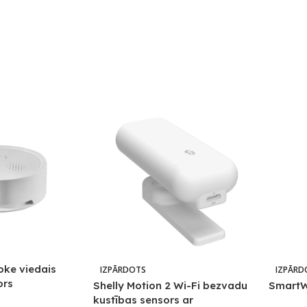
oke viedais
IZPĀRDOTS
IZPĀRD
ors
Shelly Motion 2 Wi-Fi bezvadu
SmartW
kustības sensors ar