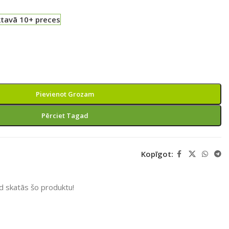
ktavā 10+ preces
Pievienot Grozam
Pērciet Tagad
Kopīgot:
ad skatās šo produktu!