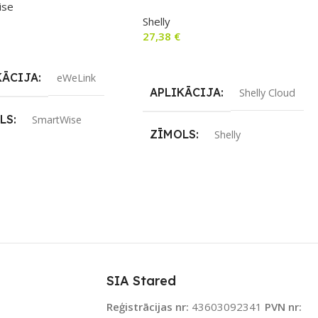
ise
Shelly
27,38
€
airāk
Lasīt Vairāk
KĀCIJA
eWeLink
APLIKĀCIJA
Shelly Cloud
LS
SmartWise
ZĪMOLS
Shelly
ENOJUMS
SAVIENOJUMS
Wi-Fi
ītājs
PIEEJAMS UZREIZ
Nē
JAMS UZREIZ
Nē
UZREIZ PIEEJAMAIS
SKAITS
SIA Stared
IZ PIEEJAMAIS
TS
Reģistrācijas nr:
43603092341
PVN nr: