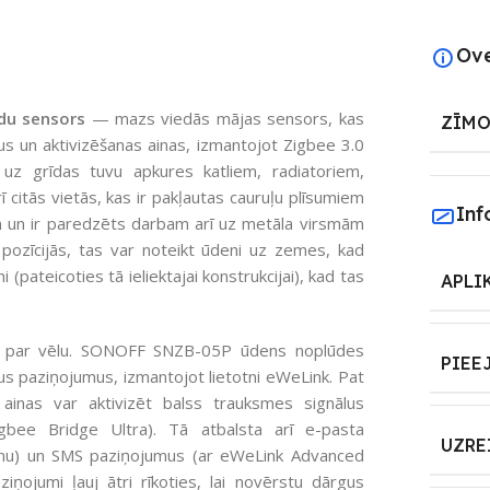
Ov
du sensors
— mazs viedās mājas sensors, kas
ZĪMO
us un aktivizēšanas ainas, izmantojot Zigbee 3.0
 uz grīdas tuvu apkures katliem, radiatoriem,
itās vietās, kas ir pakļautas cauruļu plīsumiem
Inf
m un ir paredzēts darbam arī uz metāla virsmām
 pozīcijās, tas var noteikt ūdeni uz zemes, kad
 (pateicoties tā ieliektajai konstrukcijai), kad tas
APLI
z ir par vēlu. SONOFF SNZB-05P ūdens noplūdes
PIEE
us paziņojumus, izmantojot lietotni eWeLink. Pat
 ainas var aktivizēt balss trauksmes signālus
gbee Bridge Ultra). Tā atbalsta arī e-pasta
UZRE
nu) un SMS paziņojumus (ar eWeLink Advanced
iņojumi ļauj ātri rīkoties, lai novērstu dārgus