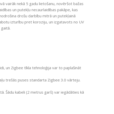
ā vairāk nekā 5 gadu lietošanu, novēršot bažas
aidības un putekļu necaurlaidības pakāpe, kas
nodrošina drošu darbību mitrā un putekļainā
labotu izturību pret koroziju, un izgatavots no UV
 gaitā.
di, un Zigbee tīkla tehnoloģija var to paplašināt
daļu trešās puses standarta Zigbee 3.0 vārteju.
ā. Šādu kabeli (2 metrus garš) var iegādāties kā