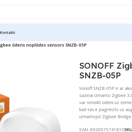
Kontakti
gbee ūdens noplūdes sensors SNZB-05P
SONOFF Zigb
SNZB-05P
Sonoff SNZB-05P ir ar ak
saziņai izmanto Zigbee 3.
var noteikt ūdeni uz zemes
kad tas ir pagriezts uz au
izmantojot Zigbee Bridge P
EAN:
6920075741810
SK