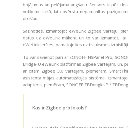
bojājumus un pelējuma augšanu. Sensors ik pēc de
notikumu laikā, lai novērstu nepamanītus paziņojum
drošību.
Sazinoties, izmantojot eWeLink Zigbee vārteju, pi
datus uz eWeLink mākoni, un to var izmantot, lai 
eWeLink ierīces, pamatojoties uz trauksmes izraisītāj
To var savienot pārī ar SONOFF NSPanel Pro, SONO
Bridge-U eWeLink platformas Zigbee vārtejām, un, pa
ar citām Zigbee 3.0 vārtejām, piemēram, SmartThing
asistenta mājas automatizācijas sistēmai, izmant
adapteris, piemēram, SONOFF ZBDongle-P / ZBDongl
Kas ir Zigbee protokols?