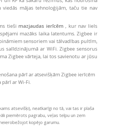
Fi un RF kā sakaru režīmus, kas nodrošina
 viedās mājas tehnoloģijām, taču tie nav
ms tieši
mazjaudas ierīcēm
, kur nav liels
espējami mazāks laika latentums. Zigbee ir
bināmiem sensoriem vai tālvadības pultīm,
us salīdzinājumā ar WiFi. Zigbee sensorus
ma Zigbee vārteja, lai tos savienotu ar jūsu
enošana pārī ar atsevišķām Zigbee ierīcēm
pārī ar Wi-Fi.
s atsevišķi), neatkarīgi no tā, vai tas ir plaša
eāli piemērots pagrabu, veļas telpu un zem
ē, neierobežojot kopējo garumu.