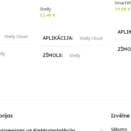
SmartW
temperatūras un luksa sensoru
Shelly
19,58
€
52,49
€
Lasīt V
m
Lasīt Vairāk
APLI
Shelly Cloud
APLIKĀCIJA
Shelly Cloud
ZĪMO
lly
ZĪMOLS
Shelly
SAVI
S
Wi-Fi
SAVIENOJUMS
Wi-Fi
RF raid
REIZ
Nē
PIEEJAMS UZREIZ
Nē
PIEE
JAMAIS
UZREIZ PIEEJAMAIS
SKAITS
rijas
Izvēlne
UZRE
SKAI
Sākums
aismojums un Elektroinstalācija