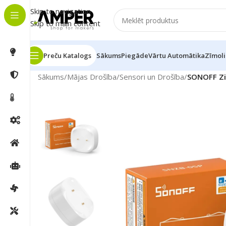
Skip to navigation
Skip to main content
Preču Katalogs
Sākums
Piegāde
Vārtu Automātika
Zīmoli
Sākums
/
Mājas Drošība
/
Sensori un Drošība
/
SONOFF Zi