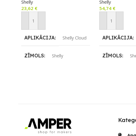
Shelly
Shelly
23,62
€
54,74
€
Pievienot Grozam
Pievienot Groza
APLIKĀCIJA
APLIKĀCIJA
Shelly Cloud
ZĪMOLS
ZĪMOLS
Shelly
She
SAVIENOJUMS
SAVIENOJUM
Bluetooth
PIEEJAMS UZREIZ
PIEEJAMS UZ
Nē
UZREIZ PIEEJAMAIS
UZREIZ PIEE
SKAITS
SKAITS
Katego
Apg