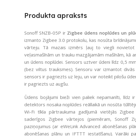
Produkta apraksts
Sonoff SNZB-05P ir
Zigbee ūdens noplūdes un plū
izmanto Zigbee 3.0 protokolu, kas nosūta brīdinājum
vārteju. Tā mazais izmērs ļauj to viegli novietot
veļasmašīnām un trauku mazgājamām mašīnām, kā arī c
un ūdens noplūdei. Sensors uztver ūdeni līdz 0,5 m
(bez viltus trauksmes). Sensoru var izmantot divās
sensors ir pagriezts uz leju, un var noteikt pilošu ūdeni
ir pagriezts uz augšu.
Ūdens bojājumi bieži vien paliek nepamanīti, līd
detektors nosaka noplūdes reāllaikā un nosūta tūlītēj
Wi-Fi tīkla pārtraukuma gadījumā vietējās Zigbee
saderīgos Zigbee vārtejos (piemēram, Sonoff Zi
paziņojumus (ar eWeLink Advanced abonēšanas plā
abonēšanas plānu un IFTTT iestatīšanu). Vairāki paz