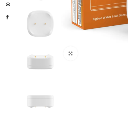
Noklikšķiniet, lai palielin