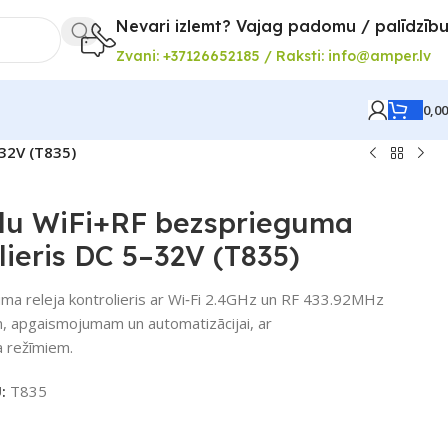
Nevari izlemt? Vajag padomu / palīdzīb
Zvani: +37126652185 / Raksti: info@amper.lv
0,0
–32V (T835)
lu WiFi+RF bezsprieguma
lieris DC 5–32V (T835)
ma releja kontrolieris ar Wi‑Fi 2.4GHz un RF 433.92MHz
, apgaismojumam un automatizācijai, ar
a režīmiem.
U:
T835