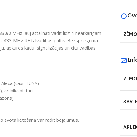
Ov
433.92 MHz
ļauj attālināti vadīt līdz 4 neatkarīgām
ZĪMO
vai 433 MHz RF tālvadības pultis. Bezsprieguma
 apkures katlu, signalizācijas un citu vadības
Inf
ZĪMO
 Alexa (caur TUYA)
 ar laika aizturi
azons)
SAVI
s avota lietošana var radīt bojājumus.
APLI