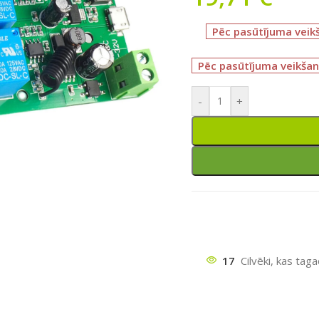
Pēc pasūtījuma veik
Pēc pasūtījuma veikšan
-
+
ātu
17
Cilvēki, kas tag