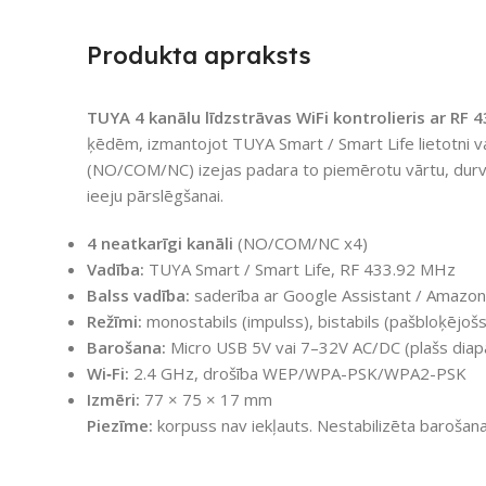
Produkta apraksts
TUYA 4 kanālu līdzstrāvas WiFi kontrolieris ar RF 
ķēdēm, izmantojot TUYA Smart / Smart Life lietotni 
(NO/COM/NC) izejas padara to piemērotu vārtu, durvju,
ieeju pārslēgšanai.
4 neatkarīgi kanāli
(NO/COM/NC x4)
Vadība:
TUYA Smart / Smart Life, RF 433.92 MHz
Balss vadība:
saderība ar Google Assistant / Amazon
Režīmi:
monostabils (impulss), bistabils (pašbloķējošs),
Barošana:
Micro USB 5V vai 7–32V AC/DC (plašs diap
Wi‑Fi:
2.4 GHz, drošība WEP/WPA-PSK/WPA2-PSK
Izmēri:
77 × 75 × 17 mm
Piezīme:
korpuss nav iekļauts. Nestabilizēta barošana