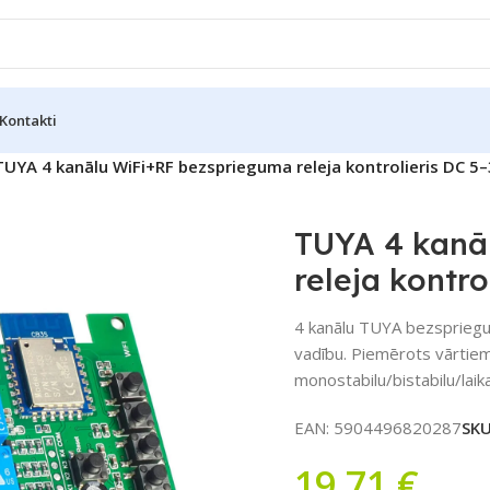
Kontakti
TUYA 4 kanālu WiFi+RF bezsprieguma releja kontrolieris DC 5
TUYA 4 kanā
releja kontro
4 kanālu TUYA bezspriegu
vadību. Piemērots vārtiem
monostabilu/bistabilu/laik
EAN:
5904496820287
SK
19,71
€