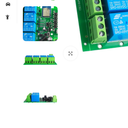
Noklikšķiniet, lai palielin