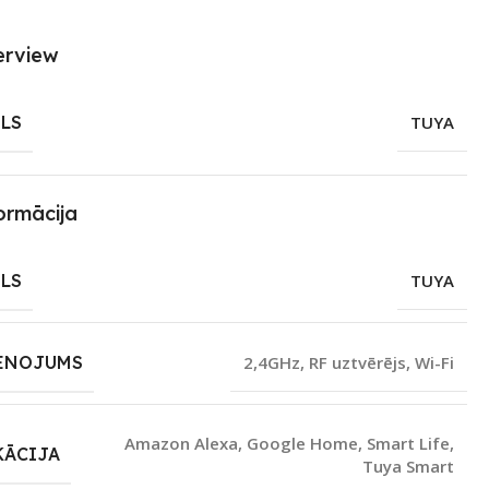
erview
LS
TUYA
ormācija
LS
TUYA
ENOJUMS
2,4GHz
,
RF uztvērējs
,
Wi-Fi
Amazon Alexa
,
Google Home
,
Smart Life
,
KĀCIJA
Tuya Smart