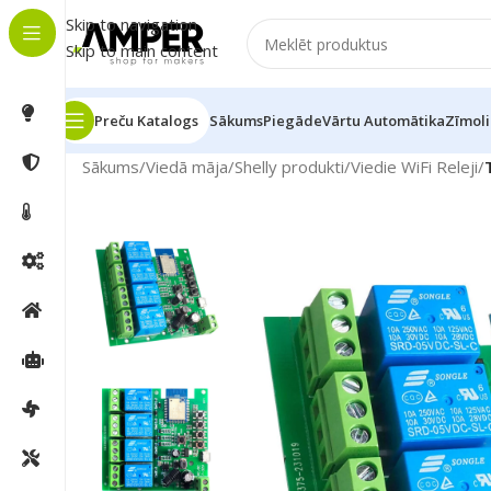
Skip to navigation
Skip to main content
Preču Katalogs
Sākums
Piegāde
Vārtu Automātika
Zīmoli
Sākums
/
Viedā māja
/
Shelly produkti
/
Viedie WiFi Releji
/