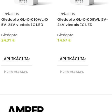
IZPĀRDOTS
IZPĀRDOTS
Gledopto GL-C-010WL-D
Gledopto GL-C-008WL 5V-
5V-24V viedais IC LED
24V viedais IC LED
kontrolieris ar Wi-Fi (WLED
kontrolieris ar Wi-Fi (WLED
Gledopto
Gledopto
platformu) ar mikrofonu un
programmaparatūra)
24,31
€
14,67
€
DIY programmaparatūras
atbalst
Lasīt Vairāk
Lasīt Vairāk
APLIKĀCIJA
APLIKĀCIJA
Home Assistant
Home Assistant
ZĪMOLS
SAVIENOJUMS
Gledopto
Wi-Fi
SAVIENOJUMS
ZĪMOLS
Wi-Fi
Gledopto