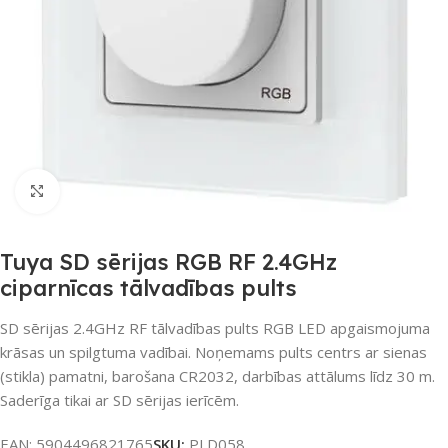
Noklikšķiniet, lai palielinātu
Tuya SD sērijas RGB RF 2.4GHz
ciparnīcas tālvadības pults
SD sērijas 2.4GHz RF tālvadības pults RGB LED apgaismojuma
krāsas un spilgtuma vadībai. Noņemams pults centrs ar sienas
(stikla) pamatni, barošana CR2032, darbības attālums līdz 30 m.
Saderīga tikai ar SD sērijas ierīcēm.
EAN:
5904496821765
SKU:
PLD058