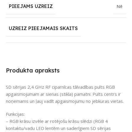
PIEEJAMS UZREIZ
Nē
UZREIZ PIEEJAMAIS SKAITS
Produkta apraksts
SD sērijas 2,4 GHz RF ciparnīcas tālvadības pults RGB
apgaismojumam ar sienas (stikla) pamatni. Pults centrs ir
noņemams un ļauj vadīt apgaismojumu no jebkuras vietas.
Funkcijas:
– RGB krāsu izvēle ar rotējošu krāsu slēdzi (RGB 4
kontaktu/vadu LED lentēm un saderīgiem SD sērijas