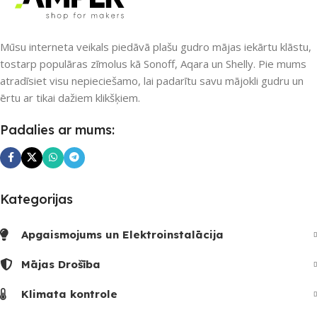
PIEEJAMS UZREIZ
PIEEJAMS UZREIZ
Nē
Nē
Mūsu interneta veikals piedāvā plašu gudro mājas iekārtu klāstu,
tostarp populāras zīmolus kā Sonoff, Aqara un Shelly. Pie mums
atradīsiet visu nepieciešamo, lai padarītu savu mājokli gudru un
UZREIZ PIEEJAMAIS
UZREIZ PIEEJAMAIS
ērtu ar tikai dažiem klikšķiem.
SKAITS
SKAITS
Padalies ar mums:
Kategorijas
Apgaismojums un Elektroinstalācija
Mājas Drošība
Klimata kontrole