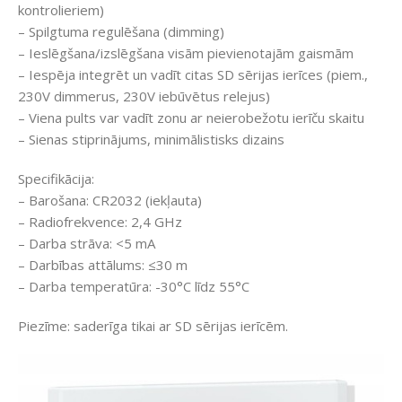
kontrolieriem)
– Spilgtuma regulēšana (dimming)
– Ieslēgšana/izslēgšana visām pievienotajām gaismām
– Iespēja integrēt un vadīt citas SD sērijas ierīces (piem.,
230V dimmerus, 230V iebūvētus relejus)
– Viena pults var vadīt zonu ar neierobežotu ierīču skaitu
– Sienas stiprinājums, minimālistisks dizains
Specifikācija:
– Barošana: CR2032 (iekļauta)
– Radiofrekvence: 2,4 GHz
– Darba strāva: <5 mA
– Darbības attālums: ≤30 m
– Darba temperatūra: -30°C līdz 55°C
Piezīme: saderīga tikai ar SD sērijas ierīcēm.