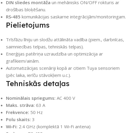
DIN sliedes montāža
un mehānisks ON/OFF rokturis ar
drošības bloķēšanu.
RS‑485
komunikācijas saskarne integrācijām/monitoringam.
Pielietojums
Trīsfāzu līniju un slodžu attālināta vadība (piem., darbnīcas,
saimniecības telpas, tehniskās telpas).
Enerģijas patēriņa uzraudzība un optimizācija ar
grafikiem/ainām.
Automatizācijas scenāriji kopā ar citiem Tuya sensoriem
(pēc laika, ierīču stāvokļiem u.c.).
Tehniskās detaļas
Nominālais spriegums:
AC 400 V
Maks. strāva:
63 A
Frekvence:
50 Hz
Polu skaits:
3
Wi‑Fi:
2.4 GHz (komplektā 1 Wi‑Fi antena)