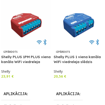
IZPĀRDOTS
IZPĀRDOTS
Shelly PLUS 1PM PLUS viena
Shelly PLUS 1 viena kanāla
kanāla WiFi viedreleja
WiFi viedreleja slēdzis
slēdzis ar jaudas mērītāju
Shelly
Shelly
23,91
€
20,56
€
Lasīt Vairāk
Lasīt Vairāk
APLIKĀCIJA
APLIKĀCIJA