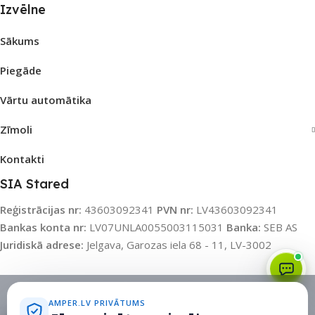
Izvēlne
Sākums
Piegāde
Vārtu automātika
Zīmoli
Kontakti
SIA Stared
Reģistrācijas nr:
43603092341
PVN nr:
LV43603092341
Bankas konta nr:
LV07UNLA0055003115031
Banka:
SEB AS
Juridiskā adrese:
Jelgava, Garozas iela 68 - 11, LV-3002
Sīkdatņu politika
•
Sīkdatņu iestatījumi
•
Privātuma politika
AMPER.LV PRIVĀTUMS