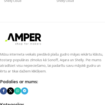
Shelly Cloud
Shelly Cloud
ZĪMOLS
ZĪMOLS
Shelly
Shelly
SAVIENOJUMS
SAVIENOJUMS
Wi-Fi
Bluetooth
,
Wi-Fi
PIEEJAMS UZREIZ
PIEEJAMS UZREIZ
Nē
Mūsu interneta veikals piedāvā plašu gudro mājas iekārtu klāstu,
tostarp populāras zīmolus kā Sonoff, Aqara un Shelly. Pie mums
Nē
atradīsiet visu nepieciešamo, lai padarītu savu mājokli gudru un
UZREIZ PIEEJAMAIS
ērtu ar tikai dažiem klikšķiem.
SKAITS
UZREIZ PIEEJAMAIS
Padalies ar mums:
SKAITS
Kategorijas