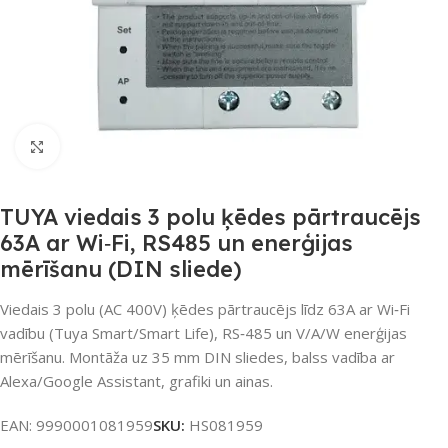
Noklikšķiniet, lai palielinātu
TUYA viedais 3 polu ķēdes pārtraucējs
63A ar Wi‑Fi, RS485 un enerģijas
mērīšanu (DIN sliede)
Viedais 3 polu (AC 400V) ķēdes pārtraucējs līdz 63A ar Wi‑Fi
vadību (Tuya Smart/Smart Life), RS‑485 un V/A/W enerģijas
mērīšanu. Montāža uz 35 mm DIN sliedes, balss vadība ar
Alexa/Google Assistant, grafiki un ainas.
EAN:
9990001081959
SKU:
HS081959