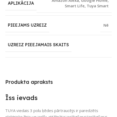
Amazon Alexa
,
Google Home
,
APLIKĀCIJA
Smart Life
,
Tuya Smart
PIEEJAMS UZREIZ
Nē
UZREIZ PIEEJAMAIS SKAITS
Produkta apraksts
Īss ievads
TUYA viedais 3 polu ķēdes pārtraucējs ir paredzēts
elektrisko līniju un ierīču attālinātai ieslēgšanai/izslēgšanai,