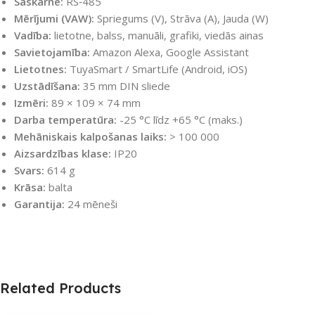
Saskarne:
RS‑485
Mērījumi (VAW):
Spriegums (V), Strāva (A), Jauda (W)
Vadība:
lietotne, balss, manuāli, grafiki, viedās ainas
Savietojamība:
Amazon Alexa, Google Assistant
Lietotnes:
TuyaSmart / SmartLife (Android, iOS)
Uzstādīšana:
35 mm DIN sliede
Izmēri:
89 × 109 × 74 mm
Darba temperatūra:
-25 °C līdz +65 °C (maks.)
Mehāniskais kalpošanas laiks:
> 100 000
Aizsardzības klase:
IP20
Svars:
614 g
Krāsa:
balta
Garantija:
24 mēneši
Related Products