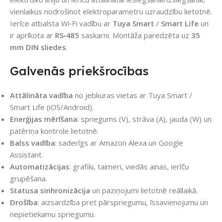
vienlaikus nodrošinot elektroparametru uzraudzību lietotnē.
Ierīce atbalsta Wi‑Fi vadību ar
Tuya Smart
/
Smart Life
un
ir aprīkota ar
RS‑485
saskarni. Montāža paredzēta uz
35
mm DIN sliedes
.
Galvenās priekšrocības
Attālināta vadība
no jebkuras vietas ar Tuya Smart /
Smart Life (iOS/Android).
Enerģijas mērīšana
: spriegums (V), strāva (A), jauda (W) un
patēriņa kontrole lietotnē.
Balss vadība
: saderīgs ar Amazon Alexa un Google
Assistant.
Automatizācijas
: grafiki, taimeri, viedās ainas, ierīču
grupēšana.
Statusa sinhronizācija
un paziņojumi lietotnē reāllaikā.
Drošība
: aizsardzība pret pārspriegumu, īssavienojumu un
nepietiekamu spriegumu.