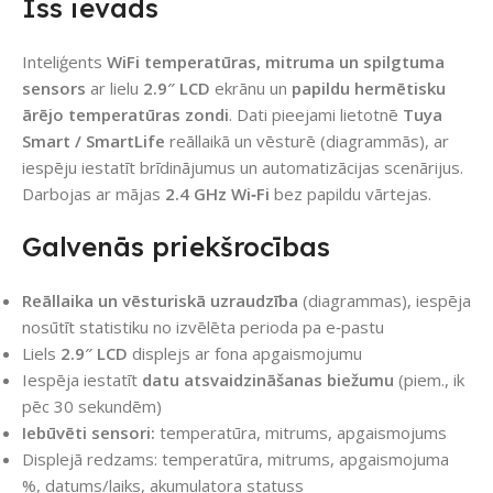
Īss ievads
Inteliģents
WiFi temperatūras, mitruma un spilgtuma
sensors
ar lielu
2.9″ LCD
ekrānu un
papildu hermētisku
ārējo temperatūras zondi
. Dati pieejami lietotnē
Tuya
Smart / SmartLife
reāllaikā un vēsturē (diagrammās), ar
iespēju iestatīt brīdinājumus un automatizācijas scenārijus.
Darbojas ar mājas
2.4 GHz Wi‑Fi
bez papildu vārtejas.
Galvenās priekšrocības
Reāllaika un vēsturiskā uzraudzība
(diagrammas), iespēja
nosūtīt statistiku no izvēlēta perioda pa e‑pastu
Liels
2.9″ LCD
displejs ar fona apgaismojumu
Iespēja iestatīt
datu atsvaidzināšanas biežumu
(piem., ik
pēc 30 sekundēm)
Iebūvēti sensori:
temperatūra, mitrums, apgaismojums
Displejā redzams: temperatūra, mitrums, apgaismojuma
%, datums/laiks, akumulatora statuss