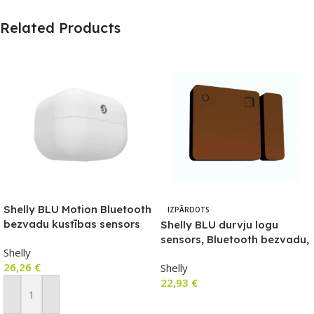
Related Products
Shelly BLU Motion Bluetooth
IZPĀRDOTS
bezvadu kustības sensors
Shelly BLU durvju logu
sensors, Bluetooth bezvadu,
Shelly
brūna versija
26,26
€
Shelly
22,93
€
Pievienot Grozam
Lasīt Vairāk