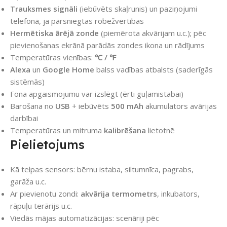
Trauksmes signāli
(iebūvēts skaļrunis) un paziņojumi
telefonā, ja pārsniegtas robežvērtības
Hermētiska ārējā zonde
(piemērota akvārijam u.c.); pēc
pievienošanas ekrānā parādās zondes ikona un rādījums
Temperatūras vienības:
℃ / ℉
Alexa
un
Google Home
balss vadības atbalsts (saderīgās
sistēmās)
Fona apgaismojumu var izslēgt (ērti guļamistabai)
Barošana no
USB
+ iebūvēts
500 mAh
akumulators avārijas
darbībai
Temperatūras un mitruma
kalibrēšana
lietotnē
Pielietojums
Kā telpas sensors: bērnu istaba, siltumnīca, pagrabs,
garāža u.c.
Ar pievienotu zondi:
akvārija termometrs
, inkubators,
rāpuļu terārijs u.c.
Viedās mājas automatizācijas: scenāriji pēc