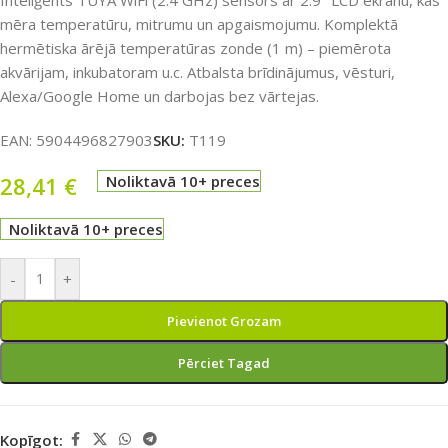
Inteliģents TUYA WiFi (2.4 GHz) sensors ar 2.9″ LCD ekrānu, kas
mēra temperatūru, mitrumu un apgaismojumu. Komplektā
hermētiska ārējā temperatūras zonde (1 m) – piemērota
akvārijam, inkubatoram u.c. Atbalsta brīdinājumus, vēsturi,
Alexa/Google Home un darbojas bez vārtejas.
EAN:
5904496827903
SKU:
T119
28,41
€
Noliktavā 10+ preces
Noliktavā 10+ preces
-
+
Pievienot Grozam
Pērciet Tagad
Kopīgot: