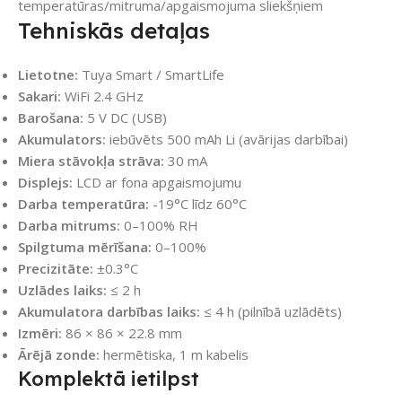
temperatūras/mitruma/apgaismojuma sliekšņiem
Tehniskās detaļas
Lietotne:
Tuya Smart / SmartLife
Sakari:
WiFi 2.4 GHz
Barošana:
5 V DC (USB)
Akumulators:
iebūvēts 500 mAh Li (avārijas darbībai)
Miera stāvokļa strāva:
30 mA
Displejs:
LCD ar fona apgaismojumu
Darba temperatūra:
-19°C līdz 60°C
Darba mitrums:
0–100% RH
Spilgtuma mērīšana:
0–100%
Precizitāte:
±0.3°C
Uzlādes laiks:
≤ 2 h
Akumulatora darbības laiks:
≤ 4 h (pilnībā uzlādēts)
Izmēri:
86 × 86 × 22.8 mm
Ārējā zonde:
hermētiska, 1 m kabelis
Komplektā ietilpst