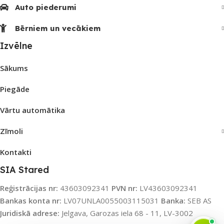
Auto piederumi
Bērniem un vecākiem
Izvēlne
Sākums
Piegāde
Vārtu automātika
Zīmoli
Kontakti
SIA Stared
Reģistrācijas nr:
43603092341
PVN nr:
LV43603092341
Bankas konta nr:
LV07UNLA0055003115031
Banka:
SEB AS
Juridiskā adrese:
Jelgava, Garozas iela 68 - 11, LV-3002