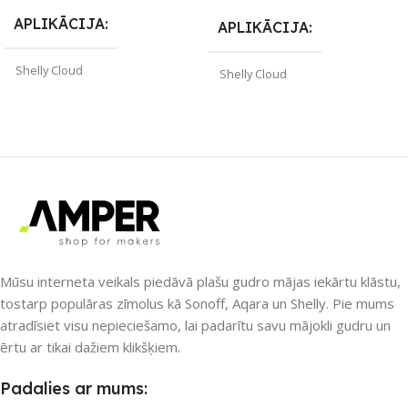
APLIKĀCIJA
APLIKĀCIJA
Shelly Cloud
Shelly Cloud
ZĪMOLS
Shelly
ZĪMOLS
Shelly
SAVIENOJUMS
SAVIENOJUMS
Bluetooth
Bluetooth
PIEEJAMS UZREIZ
PIEEJAMS UZREIZ
Mūsu interneta veikals piedāvā plašu gudro mājas iekārtu klāstu,
tostarp populāras zīmolus kā Sonoff, Aqara un Shelly. Pie mums
Nē
Nē
atradīsiet visu nepieciešamo, lai padarītu savu mājokli gudru un
ērtu ar tikai dažiem klikšķiem.
UZREIZ PIEEJAMAIS
UZREIZ PIEEJAMAIS
Padalies ar mums:
SKAITS
SKAITS