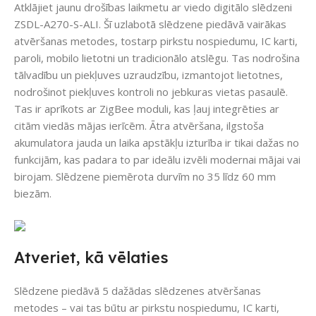
Atklājiet jaunu drošības laikmetu ar viedo digitālo slēdzeni
ZSDL-A270-S-ALI. Šī uzlabotā slēdzene piedāvā vairākas
atvēršanas metodes, tostarp pirkstu nospiedumu, IC karti,
paroli, mobilo lietotni un tradicionālo atslēgu. Tas nodrošina
tālvadību un piekļuves uzraudzību, izmantojot lietotnes,
nodrošinot piekļuves kontroli no jebkuras vietas pasaulē.
Tas ir aprīkots ar ZigBee moduli, kas ļauj integrēties ar
citām viedās mājas ierīcēm. Ātra atvēršana, ilgstoša
akumulatora jauda un laika apstākļu izturība ir tikai dažas no
funkcijām, kas padara to par ideālu izvēli modernai mājai vai
birojam. Slēdzene piemērota durvīm no 35 līdz 60 mm
biezām.
Atveriet, kā vēlaties
Slēdzene piedāvā 5 dažādas slēdzenes atvēršanas
metodes – vai tas būtu ar pirkstu nospiedumu, IC karti,