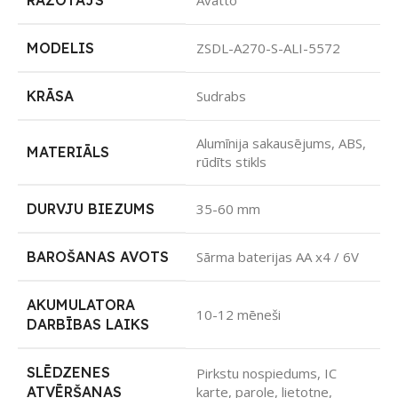
RAŽOTĀJS
Avatto
MODELIS
ZSDL-A270-S-ALI-5572
KRĀSA
Sudrabs
Alumīnija sakausējums, ABS,
MATERIĀLS
rūdīts stikls
DURVJU BIEZUMS
35-60 mm
BAROŠANAS AVOTS
Sārma baterijas AA x4 / 6V
AKUMULATORA
10-12 mēneši
DARBĪBAS LAIKS
SLĒDZENES
Pirkstu nospiedums, IC
ATVĒRŠANAS
karte, parole, lietotne,