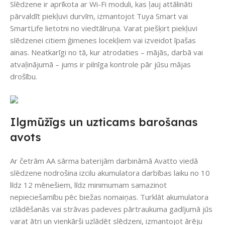
Slēdzene ir aprīkota ar Wi-Fi moduli, kas ļauj attālināti
pārvaldīt piekļuvi durvīm, izmantojot Tuya Smart vai
SmartLife lietotni no viedtālruņa. Varat piešķirt piekļuvi
slēdzenei citiem ģimenes locekļiem vai izveidot īpašas
ainas. Neatkarīgi no tā, kur atrodaties – mājās, darbā vai
atvaļinājumā – jums ir pilnīga kontrole pār jūsu mājas
drošību.
Ilgmūžīgs un uzticams barošanas
avots
Ar četrām AA sārma baterijām darbināmā Avatto viedā
slēdzene nodrošina izcilu akumulatora darbības laiku no 10
līdz 12 mēnešiem, līdz minimumam samazinot
nepieciešamību pēc biežas nomaiņas. Turklāt akumulatora
izlādēšanās vai strāvas padeves pārtraukuma gadījumā jūs
varat ātri un vienkārši uzlādēt slēdzeni, izmantojot ārēju