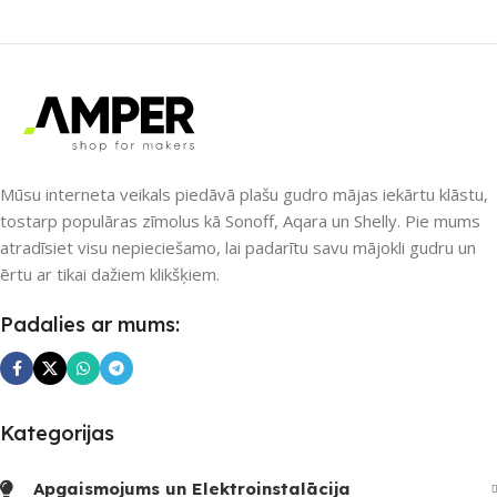
ZĪMOLS
Avatto
SAVIENOJUMS
SAVIENOJUMS
Wi-Fi
Bluetooth
PIEEJAMS UZREIZ
PIEEJAMS UZREIZ
Nē
Mūsu interneta veikals piedāvā plašu gudro mājas iekārtu klāstu,
tostarp populāras zīmolus kā Sonoff, Aqara un Shelly. Pie mums
Nē
atradīsiet visu nepieciešamo, lai padarītu savu mājokli gudru un
UZREIZ PIEEJAMAIS
ērtu ar tikai dažiem klikšķiem.
SKAITS
UZREIZ PIEEJAMAIS
SKAITS
Padalies ar mums:
Kategorijas
Apgaismojums un Elektroinstalācija