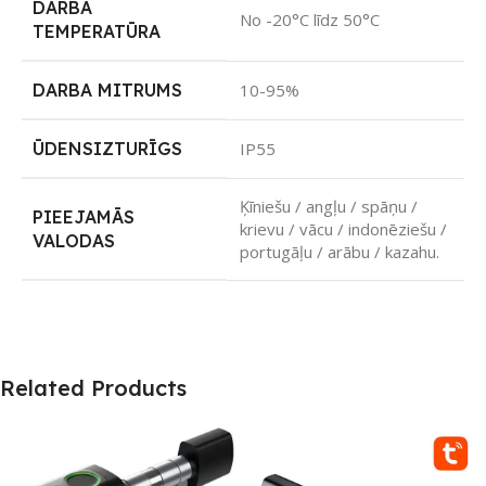
DARBA
No -20°C līdz 50°C
TEMPERATŪRA
DARBA MITRUMS
10-95%
ŪDENSIZTURĪGS
IP55
Ķīniešu / angļu / spāņu /
PIEEJAMĀS
krievu / vācu / indonēziešu /
VALODAS
portugāļu / arābu / kazahu.
Related Products