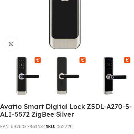
Noklikšķiniet, lai palielinātu
Avatto Smart Digital Lock ZSDL-A270-S-
ALI-5572 ZigBee Silver
EAN:
6976037361534
SKU:
062720