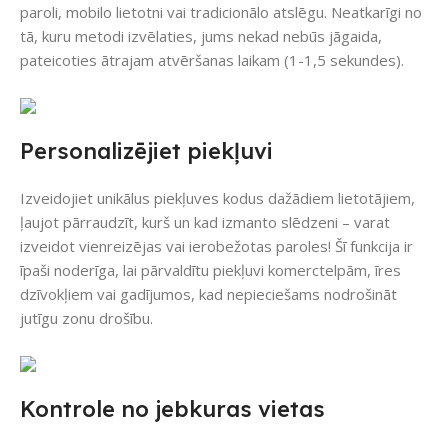
paroli, mobilo lietotni vai tradicionālo atslēgu. Neatkarīgi no
tā, kuru metodi izvēlaties, jums nekad nebūs jāgaida,
pateicoties ātrajam atvēršanas laikam (1-1,5 sekundes).
Personalizējiet piekļuvi
Izveidojiet unikālus piekļuves kodus dažādiem lietotājiem,
ļaujot pārraudzīt, kurš un kad izmanto slēdzeni – varat
izveidot vienreizējas vai ierobežotas paroles! Šī funkcija ir
īpaši noderīga, lai pārvaldītu piekļuvi komerctelpām, īres
dzīvokļiem vai gadījumos, kad nepieciešams nodrošināt
jutīgu zonu drošību.
Kontrole no jebkuras vietas