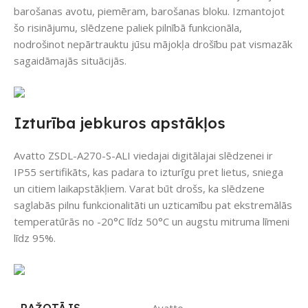
barošanas avotu, piemēram, barošanas bloku. Izmantojot
šo risinājumu, slēdzene paliek pilnībā funkcionāla,
nodrošinot nepārtrauktu jūsu mājokļa drošību pat vismazāk
sagaidāmajās situācijās.
Izturība jebkuros apstākļos
Avatto ZSDL-A270-S-ALI viedajai digitālajai slēdzenei ir
IP55 sertifikāts, kas padara to izturīgu pret lietus, sniega
un citiem laikapstākļiem. Varat būt drošs, ka slēdzene
saglabās pilnu funkcionalitāti un uzticamību pat ekstremālās
temperatūrās no -20°C līdz 50°C un augstu mitruma līmeni
līdz 95%.