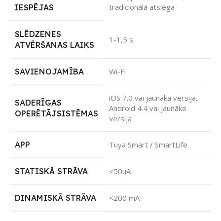
tradicionālā atslēga
IESPĒJAS
SLĒDZENES
1-1,5 s
ATVĒRŠANAS LAIKS
SAVIENOJAMĪBA
Wi-Fi
iOS 7.0 vai jaunāka versija,
SADERĪGAS
Android 4.4 vai jaunāka
OPERĒTĀJSISTĒMAS
versija
APP
Tuya Smart / SmartLife
STATISKĀ STRĀVA
<50uA
DINAMISKĀ STRĀVA
<200 mA