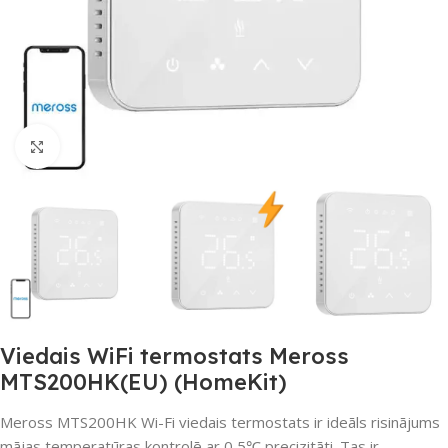
Noklikšķiniet, lai palielinātu
Viedais WiFi termostats Meross
MTS200HK(EU) (HomeKit)
Meross MTS200HK Wi-Fi viedais termostats ir ideāls risinājums
mājas temperatūras kontrolē ar 0,5℃ precizitāti. Tas ir