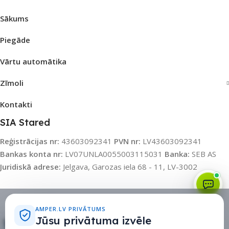
Sākums
Piegāde
Vārtu automātika
Zīmoli
Kontakti
SIA Stared
Reģistrācijas nr:
43603092341
PVN nr:
LV43603092341
Bankas konta nr:
LV07UNLA0055003115031
Banka:
SEB AS
Juridiskā adrese:
Jelgava, Garozas iela 68 - 11, LV-3002
Sīkdatņu politika
•
Sīkdatņu iestatījumi
•
Privātuma politika
AMPER.LV PRIVĀTUMS
Jūsu privātuma izvēle