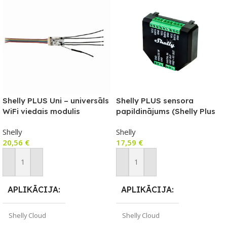
Shelly PLUS Uni – universāls
Shelly PLUS sensora
WiFi viedais modulis
papildinājums (Shelly Plus
sērijas relejiem)
Shelly
Shelly
20,56
€
17,59
€
Pievienot Grozam
Pievienot Grozam
APLIKĀCIJA
APLIKĀCIJA
Shelly Cloud
Shelly Cloud