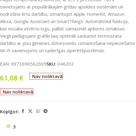
savietojams ar populārākajām grīdas apsildes sistēmām un
nodrošina ērtu darbību, izmantojot Apple HomeKit, Amazon
Alexa, Google Assistant un SmartThings. Automātiskā funkcija,
kas nosaka atvērtu logu, palīdz samazināt apkures izmaksas.
Viegli pielāgojami grafiki ļauj optimāli saskaņot termostata
darbību ar jūsu ģimenes dzīvesveidu. Izmantošanai nepieciešams
Wi-Fi savienojums un saderīgas operētājsistēmas.
EAN:
6973696562609
SKU:
046202
61,08
€
Nav noliktavā
Nav noliktavā
Kopīgot:
3