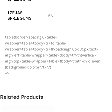
IZEJAS
16A
SPRIEGUMS
table{border-spacing:0}.table-
wrapper>table>tbody>tr>td,.table-
wrapper>table>tbody>tr>th{padding:10px 35px;text-
align:left}.table-wrapper>table>tbody>tr>th{vertical-
align:top}.table-wrapper>table>tbody>tr:nth-child(even)
{background-color:#f7f7f7}
–>
Related Products