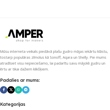
ZĪMOLS
ZĪMOLS
Shelly
Shelly
SAVIENOJUMS
PIEEJAMS UZREIZ
Wi-Fi
Jā
PIEEJAMS UZREIZ
UZREIZ PIEEJAMAIS
SKAITS
Nē
Mūsu interneta veikals piedāvā plašu gudro mājas iekārtu klāstu,
4
tostarp populāras zīmolus kā Sonoff, Aqara un Shelly. Pie mums
atradīsiet visu nepieciešamo, lai padarītu savu mājokli gudru un
UZREIZ PIEEJAMAIS
SKAITS
ērtu ar tikai dažiem klikšķiem.
Padalies ar mums:
Kategorijas