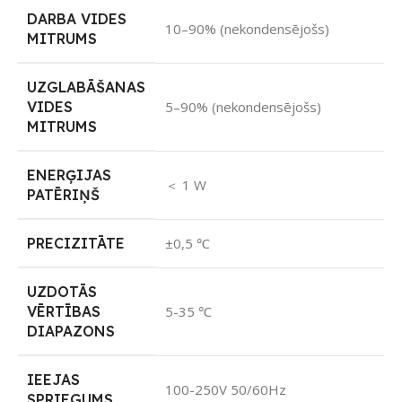
DARBA VIDES
10–90% (nekondensējošs)
MITRUMS
UZGLABĀŠANAS
VIDES
5–90% (nekondensējošs)
MITRUMS
ENERĢIJAS
＜ 1 W
PATĒRIŅŠ
PRECIZITĀTE
±0,5 ℃
UZDOTĀS
VĒRTĪBAS
5-35 ℃
DIAPAZONS
IEEJAS
100-250V 50/60Hz
SPRIEGUMS