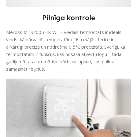
Pilnīga kontrole
Meross MTS200BHK Wi-Fi viedais termostats ir ideāls
veids, kā pārvaldīt temperatūru jūsu mājās. Ierīce ir
ārkārtīgi precīza un nodrošina 0,5℃ precizitāti. Svarīgi, ka
termostatam ir funkcija, kas nosaka atvērtu logu – tādā
gadījumā tas automātiski pārtrauc apkuri, kas palīdz
samazināt rēķinus.