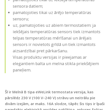
sensora datiem;
pamatojoties tikai uz ārējo temperatūras
sensoru;
uz, pamatojoties uz abiem termostatiem: ja
iekšējais temperatūras sensors tiek izmantots
telpas temperatūras mērīšanai un ārējais
sensors ir novietots grīdā un tiek izmantots
aizsardzībai pret pārkaršanu.
Visas produktu versijas ir pieejamas ar
elegantiem balta un melna stikla priekšējiem
paneļiem.
Šī ir Melnā
B tipa eWeLink termostata versija, kas
pārslēdz 230 V (100 V–240 V) strāvu un neitrālu pie
divām izejām, ar maks. 16A slodze, tāpēc šis tips ir īpaši
paredzēts elektriskā apsildes paklājiņa, apkures folijas