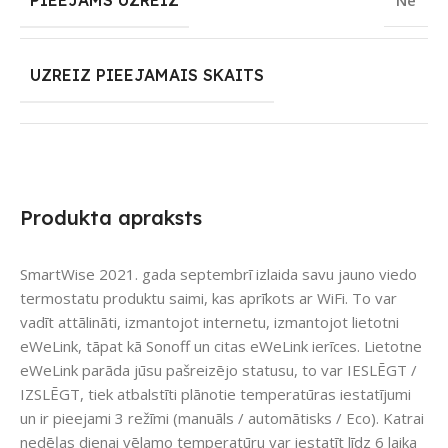
PIEEJAMS UZREIZ
Nē
UZREIZ PIEEJAMAIS SKAITS
Produkta apraksts
SmartWise 2021. gada septembrī izlaida savu jauno viedo
termostatu produktu saimi, kas aprīkots ar WiFi. To var
vadīt attālināti, izmantojot internetu, izmantojot lietotni
eWeLink, tāpat kā Sonoff un citas eWeLink ierīces. Lietotne
eWeLink parāda jūsu pašreizējo statusu, to var IESLĒGT /
IZSLĒGT, tiek atbalstīti plānotie temperatūras iestatījumi
un ir pieejami 3 režīmi (manuāls / automātisks / Eco). Katrai
nedēļas dienai vēlamo temperatūru var iestatīt līdz 6 laika