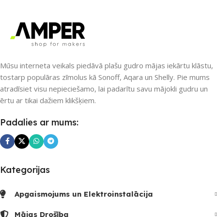
ZĪMOLS
Sonoff
PIEEJAMS UZREIZ
Jā
SAVIENOJUMS
UZREIZ PIEEJAMAIS
SKAITS
Bluetooth
,
Wi-Fi
Mūsu interneta veikals piedāvā plašu gudro mājas iekārtu klāstu,
tostarp populāras zīmolus kā Sonoff, Aqara un Shelly. Pie mums
1
atradīsiet visu nepieciešamo, lai padarītu savu mājokli gudru un
PIEEJAMS UZREIZ
ērtu ar tikai dažiem klikšķiem.
Nē
Padalies ar mums:
UZREIZ PIEEJAMAIS
SKAITS
Kategorijas
Apgaismojums un Elektroinstalācija
Mājas Drošība