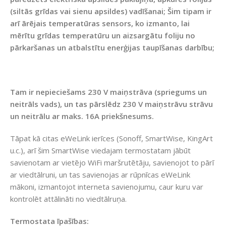
(siltās grīdas vai sienu apsildes) vadīšanai; Šim tipam ir
arī ārējais temperatūras sensors, ko izmanto, lai
mērītu grīdas temperatūru un aizsargātu foliju no
pārkaršanas un atbalstītu enerģijas taupīšanas darbību;
Tam ir nepieciešams 230 V maiņstrāva (spriegums un
neitrāls vads), un tas pārslēdz 230 V maiņstrāvu strāvu
un neitrālu ar maks. 16A priekšnesums.
Tāpat kā citas eWeLink ierīces (Sonoff, SmartWise, KingArt
u.c.), arī šim SmartWise viedajam termostatam jābūt
savienotam ar vietējo WiFi maršrutētāju, savienojot to pārī
ar viedtālruni, un tas savienojas ar rūpnīcas eWeLink
mākoni, izmantojot interneta savienojumu, caur kuru var
kontrolēt attālināti no viedtālruņa.
Termostata īpašības: