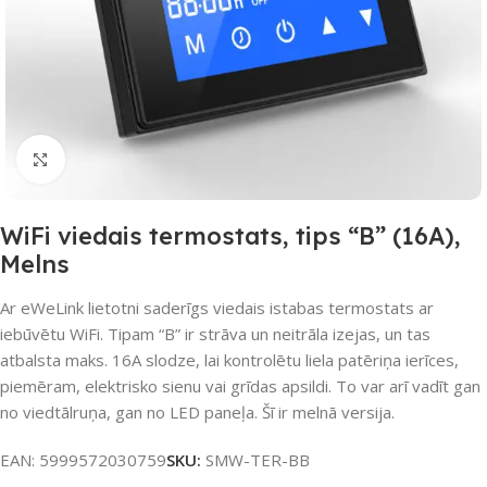
Noklikšķiniet, lai palielinātu
WiFi viedais termostats, tips “B” (16A),
Melns
Ar eWeLink lietotni saderīgs viedais istabas termostats ar
iebūvētu WiFi. Tipam “B” ir strāva un neitrāla izejas, un tas
atbalsta maks. 16A slodze, lai kontrolētu liela patēriņa ierīces,
piemēram, elektrisko sienu vai grīdas apsildi. To var arī vadīt gan
no viedtālruņa, gan no LED paneļa. Šī ir melnā versija.
EAN:
5999572030759
SKU:
SMW-TER-BB