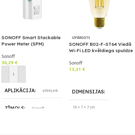
SONOFF Smart Stackable
IZPĀRDOTS
Power Meter (SPM)
SONOFF B02-F-ST64 Viedā
GALVENĀ ierīce
Wi-Fi LED kvēldiega spuldze
Sonoff
36,29
€
Sonoff
13,31
€
Pievienot Grozam
Lasīt Vairāk
APLIKĀCIJA
eWeLink
DIMENSIJAS
16 × 7 × 7 cm
ZĪMOLS
Sonoff
APLIKĀCIJA
eWeLink
SAVIENOJUMS
Wi-Fi