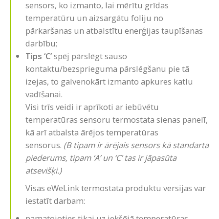
sensors, ko izmanto, lai mērītu grīdas
temperatūru un aizsargātu foliju no
pārkaršanas un atbalstītu enerģijas taupīšanas
darbību;
Tips ‘C’
spēj pārslēgt sauso
kontaktu/bezsprieguma pārslēgšanu pie tā
izejas, to galvenokārt izmanto apkures katlu
vadīšanai.
Visi trīs veidi ir aprīkoti ar iebūvētu
temperatūras sensoru termostata sienas panelī,
kā arī atbalsta ārējos temperatūras
sensorus.
(B tipam ir ārējais sensors kā standarta
piederums, tipam ‘A’ un ‘C’ tas ir jāpasūta
atsevišķi.)
Visas eWeLink termostata produktu versijas var
iestatīt darbam:
pamatojoties tikai uz iekšējā temperatūras