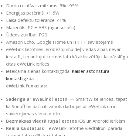
Darba relatīvais mitrums: 5% -95%
Enerģijas patēriņš: <1,5W
Laika defektu tolerance: <1%
Materiāls: PC + ABS (ugunsdrošs)
Ūdensizturība: IP20
Amazon Echo, Google Home un IFTTT savietojams
eWeLink lietotnes ierobežojumu dēļ viedās ainas nevar
iestatīt, izmantojot termostatu kā aktivizētāju, lai pārslēgtu
citas eWeLink ierīces
ieteicamā sienas kontaktligzda:
Kaiser astoņstūra
kontaktligzda
eWeLink funkcijas:
Saderīga ar eWeLink lietotni
— SmartWise ierīces, tāpat
kā Sonoff un daži citi zīmoli, darbojas ar eWeLink un ir
savietojamas viena ar otru.
Bezmaksas viedtālruņa lietotne
iOS un Android ierīcēm
Reāllaika statuss
– eWeLink lietotne viedtālrunī parāda
termostatu reāllaika statusu