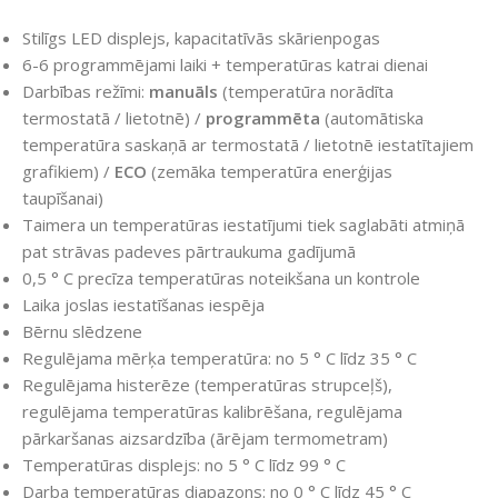
Stilīgs LED displejs, kapacitatīvās skārienpogas
6-6 programmējami laiki + temperatūras katrai dienai
Darbības režīmi:
manuāls
(temperatūra norādīta
termostatā / lietotnē) /
programmēta
(automātiska
temperatūra saskaņā ar termostatā / lietotnē iestatītajiem
grafikiem) /
ECO
(zemāka temperatūra enerģijas
taupīšanai)
Taimera un temperatūras iestatījumi tiek saglabāti atmiņā
pat strāvas padeves pārtraukuma gadījumā
0,5 ° C precīza temperatūras noteikšana un kontrole
Laika joslas iestatīšanas iespēja
Bērnu slēdzene
Regulējama mērķa temperatūra: no 5 ° C līdz 35 ° C
Regulējama histerēze (temperatūras strupceļš),
regulējama temperatūras kalibrēšana, regulējama
pārkaršanas aizsardzība (ārējam termometram)
Temperatūras displejs: no 5 ° C līdz 99 ° C
Darba temperatūras diapazons: no 0 ° C līdz 45 ° C