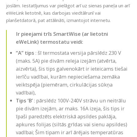
joslām. Iestatījumus var pielāgot arī uz sienas paneļa un arī
eWeLink lietotnē, kas darbojas viedtālrunī vai
planšetdatorā, pat attālināti, izmantojot internetu.
Ir pieejami trīs SmartWise (ar lietotni
eWeLink) termostatu veidi:
“A” tips
: šī termostata versija pārslēdz 230 V
(maks. 5A) pie divām releja izejām (atvērta,
aizvērta), šis tips galvenokārt ir ieteicams tiešai
ierīču vadībai, kurām nepieciešama zemāka
veiktspēja (piemēram, cirkulācijas sūkņa
vadībai),
Tips ‘B’
: pārslēdz 100V-240V strāvu un neitrālu
pie divām izejām, ar maks. 16A izeja, šis tips ir
īpaši paredzēts elektriskā apsildes paklāja,
apkures folijas (siltās grīdas vai sienu apsildes)
vadībai; Šim tipam ir arī ārējais temperatūras