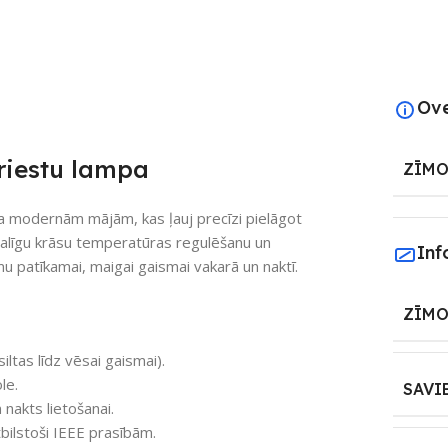
Ov
riestu lampa
ZĪMO
a modernām mājām, kas ļauj precīzi pielāgot
galīgu krāsu temperatūras regulēšanu un
Inf
 patīkamai, maigai gaismai vakarā un naktī.
ZĪMO
tas līdz vēsai gaismai).
le.
SAVI
 nakts lietošanai.
ilstoši IEEE prasībām.