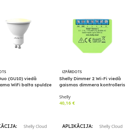
OTS
IZPĀRDOTS
Duo (GU10) viedā
Shelly Dimmer 2 Wi-Fi viedā
ama WiFi balta spuldze
gaismas dimmera kontrolleris
eratūras iestatījumu
ar viena strāva vada atbalstu
Shelly
40,16
€
airāk
Lasīt Vairāk
KĀCIJA
APLIKĀCIJA
Shelly Cloud
Shelly Cloud