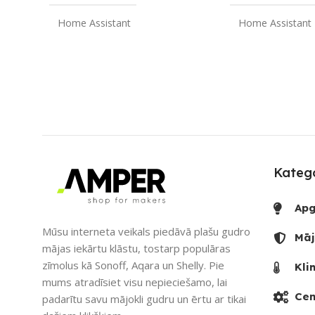
Home Assistant
Home Assistant
ZĪMOLS
SAVIENOJUM
Gledopto
SAVIENOJUMS
ZĪMOLS
Wi-Fi
Gl
PIEEJAMS UZREIZ
PIEEJAMS UZ
Nē
Katego
UZREIZ PIEEJAMAIS
UZREIZ PIEE
SKAITS
SKAITS
Apg
Mūsu interneta veikals piedāvā plašu gudro
Māj
mājas iekārtu klāstu, tostarp populāras
zīmolus kā Sonoff, Aqara un Shelly. Pie
Kli
mums atradīsiet visu nepieciešamo, lai
Cen
padarītu savu mājokli gudru un ērtu ar tikai