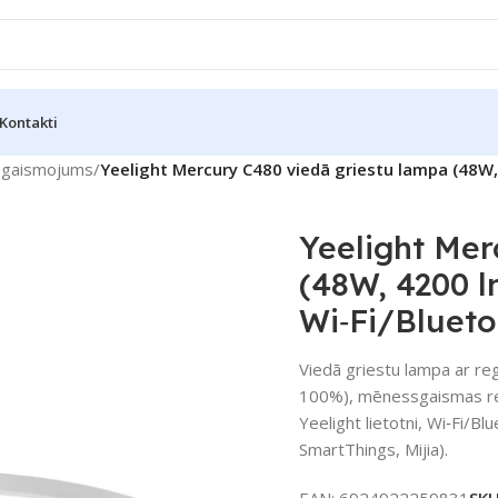
Kontakti
pgaismojums
/
Yeelight Mercury C480 viedā griestu lampa (48W,
Yeelight Mer
(48W, 4200 
Wi‑Fi/Blueto
Viedā griestu lampa ar r
100%), mēnessgaismas re
Yeelight lietotni, Wi‑Fi/
SmartThings, Mijia).
EAN:
6924922259831
SK