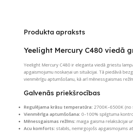
Produkta apraksts
Yeelight Mercury C480 viedā g
Yeelight Mercury C480 ir eleganta viedā griestu lamp
apgaismojumu noskaņai un situācijai. Tā piedāvā bez
vienmērīgu aptumšošanu, kā arī mēnessgaismas režīmu
Galvenās priekšrocības
Regulējama krāsu temperatūra:
2700K–6500K (no sil
Vienmērīga aptumšošana:
0–100% spilgtuma kontro
Mēnessgaismas režīms:
maiga gaisma relaksācijai un
Acu komforts:
stabils, nemirgojošs apgaismojums atb