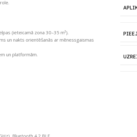
role.
APLI
elpas (ieteicamā zona 30–35 m²).
PIEE
ms un nakts orientēšanās ar mēnessgaismas
iem un platformām.
UZRE
 GHz), Bluetooth 4.2 BLE