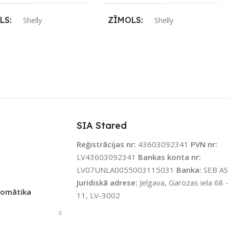
LS
ZĪMOLS
Shelly
Shelly
ENOJUMS
SAVIENOJUMS
Wi-Fi
Wi-Fi
JAMS UZREIZ
PIEEJAMS UZREIZ
Nē
Nē
IZ PIEEJAMAIS
UZREIZ PIEEJAMAIS
TS
SKAITS
SIA Stared
Reģistrācijas nr:
43603092341
PVN nr:
LV43603092341
Bankas konta nr:
LV07UNLA0055003115031
Banka:
SEB AS
Juridiskā adrese:
Jelgava, Garozas iela 68 -
tomātika
11, LV-3002