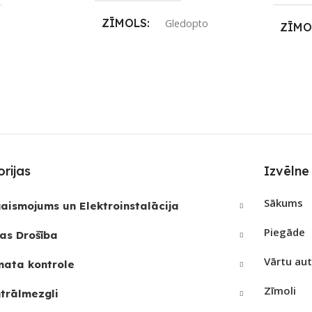
ZĪMOLS
Gledopto
ZĪMO
S
Wi-Fi
SAVIENOJUMS
SAVI
RF uztvērējs
,
ZigBee
edopto
PIEE
PIEEJAMS UZREIZ
Nē
REIZ
Nē
UZRE
SKAI
rijas
Izvēlne
UZREIZ PIEEJAMAIS
JAMAIS
SKAITS
Sākums
aismojums un Elektroinstalācija
Piegāde
as Drošība
Vārtu au
mata kontrole
Zīmoli
trālmezgli