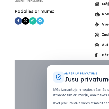
dažiem klikšķiem.
Māj
Padalies ar mums:
Rob
Vie
Ins
Aut
Bēr
AMPER.LV PRIVĀTUMS
Jūsu privātuma
Mēs izmantojam nepieciešamās sīk
izmantosim arī izvēļu, analītiskās
Izvēli jebkurā laikā varēsiet mainīt sa