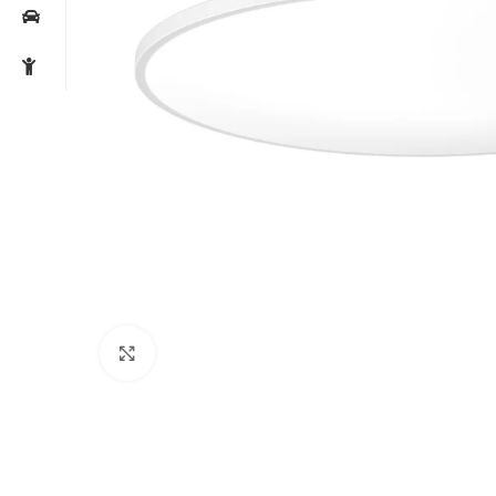
Noklikšķiniet, lai palielinātu