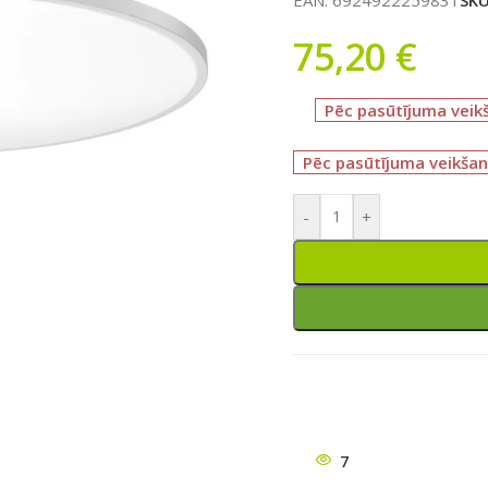
75,20
€
Pēc pasūtījuma veik
Pēc pasūtījuma veikšan
-
+
7