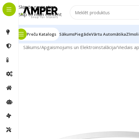
Skip to navigation
Skip to main content
Preču Katalogs
Sākums
Piegāde
Vārtu Automātika
Zīmoli
Sākums
/
Apgaismojums un Elektroinstalācija
/
Viedais a