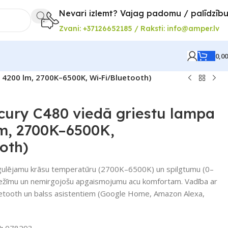
Nevari izlemt? Vajag padomu / palīdzīb
Zvani: +37126652185 / Raksti: info@amper.lv
0,0
 4200 lm, 2700K–6500K, Wi‑Fi/Bluetooth)
cury C480 viedā griestu lampa
lm, 2700K–6500K,
oth)
egulējamu krāsu temperatūru (2700K–6500K) un spilgtumu (0–
žīmu un nemirgojošu apgaismojumu acu komfortam. Vadība ar
Bluetooth un balss asistentiem (Google Home, Amazon Alexa,
U:
078293