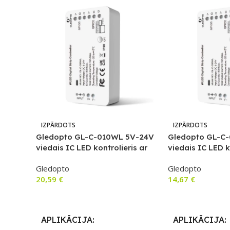
IZPĀRDOTS
IZPĀRDOTS
Gledopto GL-C-010WL 5V-24V
Gledopto GL-C
viedais IC LED kontrolieris ar
viedais IC LED k
Wi-Fi (WLED
Wi-Fi (WLED
Gledopto
Gledopto
programmaparatūru) ar
programmapara
20,59
€
14,67
€
mikrofonu
Lasīt Vairāk
Lasīt Vairāk
APLIKĀCIJA
APLIKĀCIJA