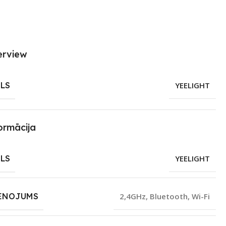
erview
LS
YEELIGHT
ormācija
LS
YEELIGHT
ENOJUMS
2,4GHz
,
Bluetooth
,
Wi-Fi