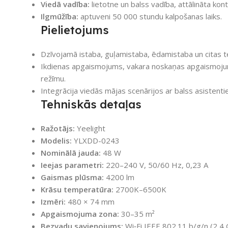
Viedā vadība:
lietotne un balss vadība, attālināta kont
Ilgmūžība:
aptuveni 50 000 stundu kalpošanas laiks.
Pielietojums
Dzīvojamā istaba, guļamistaba, ēdamistaba un citas t
Ikdienas apgaismojums, vakara noskaņas apgaismoju
režīmu.
Integrācija viedās mājas scenārijos ar balss asistent
Tehniskās detaļas
Ražotājs:
Yeelight
Modelis:
YLXDD-0243
Nominālā jauda:
48 W
Ieejas parametri:
220–240 V, 50/60 Hz, 0,23 A
Gaismas plūsma:
4200 lm
Krāsu temperatūra:
2700K–6500K
Izmēri:
480 × 74 mm
Apgaismojuma zona:
30–35 m²
Bezvadu savienojums:
Wi‑Fi IEEE 802.11 b/g/n (2,4