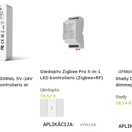
Gledopto Zigbee Pro 5-in-1
IZPĀRD
LED kontrolieris (Zigbee+RF)
-008WL 5V-24V
Shelly 
12V-54V DC, saderīgs ar DIN
ontrolieris ar
dimmej
Gledopto
sliediBee II, Hubitat Elevation,
ar temp
19,52
€
Amazon Zigbee vārtejām,
Shelly
tūra)
Terncy (ar Apple Home
18,14
€
saderīgo) vārteju.
Pievienot Grozam
Lasīt V
APLIKĀCIJA
eWeLink
APLI