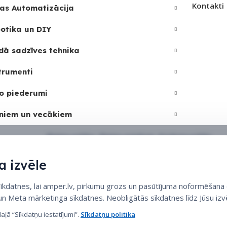
Kontakti
as Automatizācija
otika un DIY
dā sadzīves tehnika
trumenti
o piederumi
niem un vecākiem
Sīkdatņu politika
•
Sīkdatņu iestatījumi
•
Privātuma politika
 izvēle
datnes, lai amper.lv, pirkumu grozs un pasūtījuma noformēšana d
 un Meta mārketinga sīkdatnes. Neobligātās sīkdatnes līdz Jūsu izvē
daļā “Sīkdatņu iestatījumi”.
Sīkdatņu politika