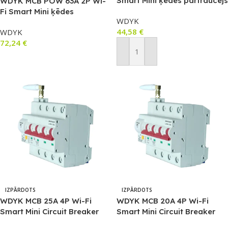
Smart Mini ķēdes pārtraucējs
WDYK MCB POW 63A 2P Wi-
(25 A, 1 P)
Fi Smart Mini ķēdes
WDYK
pārtraucējs, ar jaudas
44,58
€
WDYK
mērītāju un pārslodzes
72,24
€
aizsardzību (maks. 63A,
1P+1N)
Pievienot Grozam
Lasīt Vairāk
IZPĀRDOTS
IZPĀRDOTS
WDYK MCB 25A 4P Wi-Fi
WDYK MCB 20A 4P Wi-Fi
Smart Mini Circuit Breaker
Smart Mini Circuit Breaker
(25A, 3P+1N)
(20A, 3P+1N)