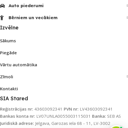
Auto piederumi
Bērniem un vecākiem
Izvēlne
Sākums
Piegāde
Vārtu automātika
Zīmoli
Kontakti
SIA Stared
Reģistrācijas nr:
43603092341
PVN nr:
LV43603092341
Bankas konta nr:
LV07UNLA0055003115031
Banka:
SEB AS
Juridiskā adrese:
Jelgava, Garozas iela 68 - 11, LV-3002