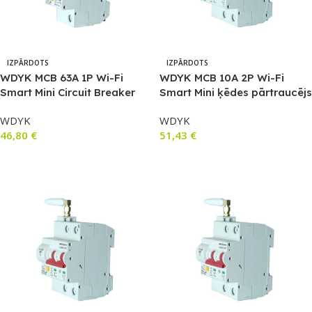
IZPĀRDOTS
IZPĀRDOTS
WDYK MCB 63A 1P Wi-Fi
WDYK MCB 10A 2P Wi-Fi
Smart Mini Circuit Breaker
Smart Mini ķēdes pārtraucējs
(63A, 1P)
(10 A, 1 P+1 N)
WDYK
WDYK
46,80
€
51,43
€
Lasīt Vairāk
Lasīt Vairāk