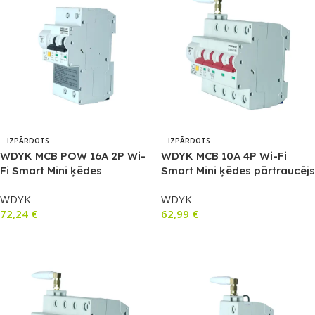
IZPĀRDOTS
IZPĀRDOTS
WDYK MCB POW 16A 2P Wi-
WDYK MCB 10A 4P Wi-Fi
Fi Smart Mini ķēdes
Smart Mini ķēdes pārtraucējs
pārtraucējs, ar jaudas
(10A, 3P+1N)
WDYK
WDYK
mērītāju un pārslodzes
72,24
€
62,99
€
aizsardzību (maks. 16A,
1P+1N)
Lasīt Vairāk
Lasīt Vairāk