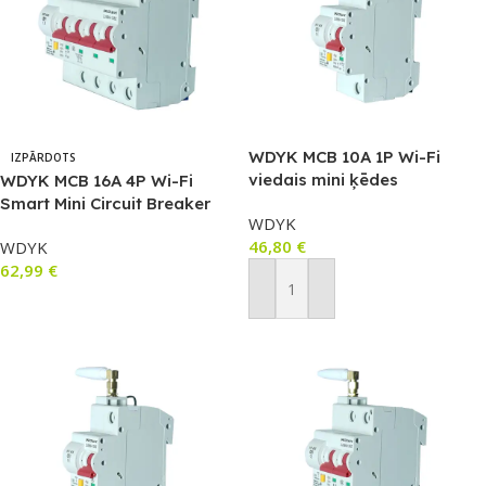
WDYK MCB 10A 1P Wi-Fi
IZPĀRDOTS
viedais mini ķēdes
WDYK MCB 16A 4P Wi-Fi
pārtraucējs (10 A, 1 P)
Smart Mini Circuit Breaker
WDYK
(16A, 3P+1N)
46,80
€
WDYK
62,99
€
Pievienot Grozam
Lasīt Vairāk