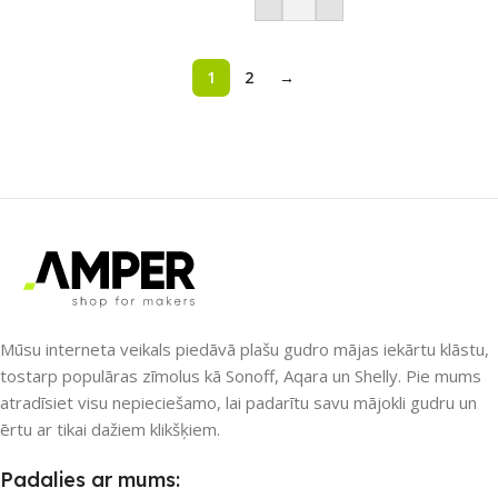
Pievienot Grozam
Lasīt Vairāk
1
2
→
Mūsu interneta veikals piedāvā plašu gudro mājas iekārtu klāstu,
tostarp populāras zīmolus kā Sonoff, Aqara un Shelly. Pie mums
atradīsiet visu nepieciešamo, lai padarītu savu mājokli gudru un
ērtu ar tikai dažiem klikšķiem.
Padalies ar mums: