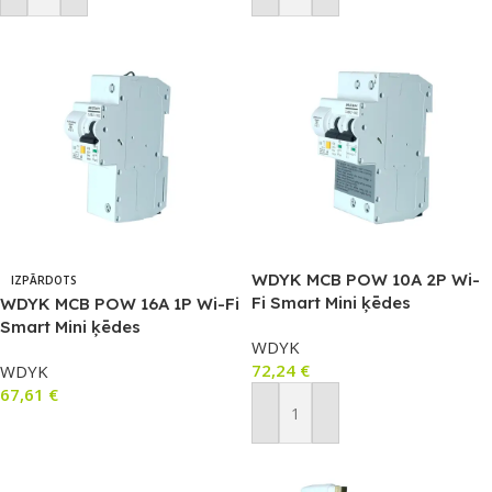
WDYK MCB POW 10A 2P Wi-
IZPĀRDOTS
Fi Smart Mini ķēdes
WDYK MCB POW 16A 1P Wi-Fi
pārtraucējs, ar jaudas
Smart Mini ķēdes
WDYK
mērītāju un pārslodzes
pārtraucējs, ar jaudas
72,24
€
WDYK
aizsardzību (maks. 10A,
mērītāju un pārslodzes
67,61
€
1P+1N)
aizsardzību (maks. 16A, 1P)
Pievienot Grozam
Lasīt Vairāk