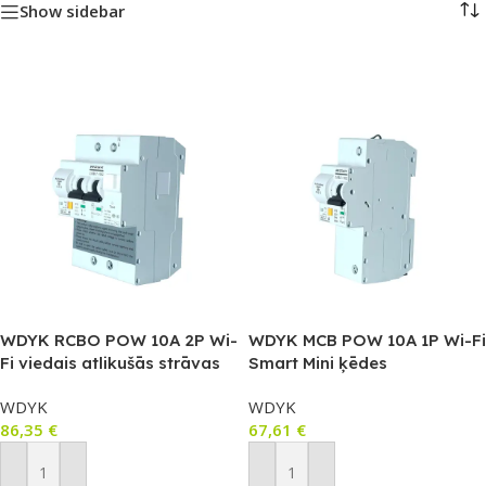
Show sidebar
WDYK RCBO POW 10A 2P Wi-
WDYK MCB POW 10A 1P Wi-Fi
Fi viedais atlikušās strāvas
Smart Mini ķēdes
darbināms ķēdes
pārtraucējs, ar jaudas
WDYK
WDYK
pārtraucējs, ar jaudas
mērītāju un pārslodzes
86,35
€
67,61
€
mērītāju un aizsardzību pret
aizsardzību (maks. 10A, 1P)
pārslodzi (maks. 10A, 1P+1N)
Pievienot Grozam
Pievienot Grozam