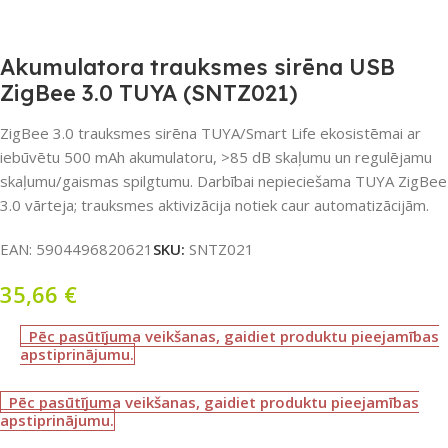
Akumulatora trauksmes sirēna USB
ZigBee 3.0 TUYA (SNTZ021)
ZigBee 3.0 trauksmes sirēna TUYA/Smart Life ekosistēmai ar
iebūvētu 500 mAh akumulatoru, >85 dB skaļumu un regulējamu
skaļumu/gaismas spilgtumu. Darbībai nepieciešama TUYA ZigBee
3.0 vārteja; trauksmes aktivizācija notiek caur automatizācijām.
EAN:
5904496820621
SKU:
SNTZ021
35,66
€
Pēc pasūtījuma veikšanas, gaidiet produktu pieejamības
apstiprinājumu.
Pēc pasūtījuma veikšanas, gaidiet produktu pieejamības
apstiprinājumu.