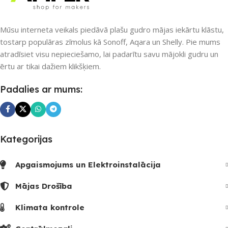
Nē
Nē
Mūsu interneta veikals piedāvā plašu gudro mājas iekārtu klāstu,
tostarp populāras zīmolus kā Sonoff, Aqara un Shelly. Pie mums
UZREIZ PIEEJAMAIS
atradīsiet visu nepieciešamo, lai padarītu savu mājokli gudru un
UZREIZ PIEEJAMAIS
SKAITS
SKAITS
ērtu ar tikai dažiem klikšķiem.
Padalies ar mums:
Kategorijas
Apgaismojums un Elektroinstalācija
Mājas Drošība
Klimata kontrole