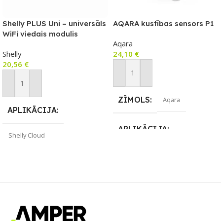
Shelly PLUS Uni – universāls
AQARA kustības sensors P1
WiFi viedais modulis
Aqara
Shelly
24,10
€
20,56
€
Pievienot Grozam
Pievienot Grozam
ZĪMOLS
Aqara
APLIKĀCIJA
APLIKĀCIJA
Shelly Cloud
Apple HomeKit
,
Aqara Home
ZĪMOLS
Shelly
SAVIENOJUMS
ZigBee
SAVIENOJUMS
Wi-Fi
PIEEJAMS UZREIZ
PIEEJAMS UZREIZ