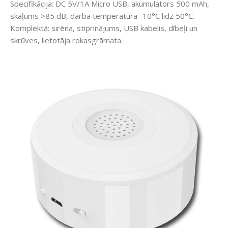
Specifikācija: DC 5V/1A Micro USB, akumulators 500 mAh,
skaļums >85 dB, darba temperatūra -10°C līdz 50°C.
Komplektā: sirēna, stiprinājums, USB kabelis, dībeļi un
skrūves, lietotāja rokasgrāmata.