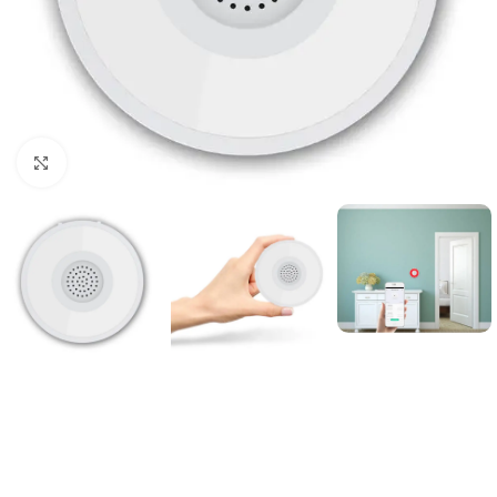
Noklikšķiniet, lai palielinātu