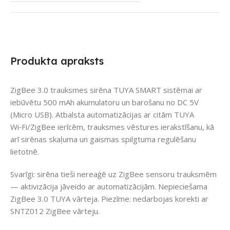
Produkta apraksts
ZigBee 3.0 trauksmes sirēna TUYA SMART sistēmai ar
iebūvētu 500 mAh akumulatoru un barošanu no DC 5V
(Micro USB). Atbalsta automatizācijas ar citām TUYA
Wi‑Fi/ZigBee ierīcēm, trauksmes vēstures ierakstīšanu, kā
arī sirēnas skaļuma un gaismas spilgtuma regulēšanu
lietotnē.
Svarīgi: sirēna tieši nereaģē uz ZigBee sensoru trauksmēm
— aktivizācija jāveido ar automatizācijām. Nepieciešama
ZigBee 3.0 TUYA vārteja. Piezīme: nedarbojas korekti ar
SNTZ012 ZigBee vārteju.