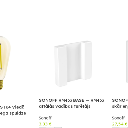
SONOFF RM433 BASE — RM433
SONOFF
attālās vadības turētājs
skārien
ST64 Viedā
ar RF v
iega spuldze
Sonoff
Sonoff
3,33
€
27,54
€