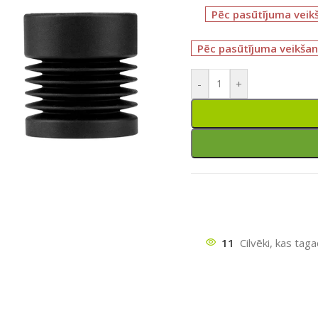
Pēc pasūtījuma veik
Pēc pasūtījuma veikšan
-
+
ātu
11
Cilvēki, kas tag