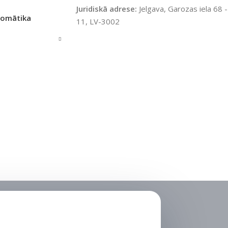
Juridiskā adrese:
Jelgava, Garozas iela 68 -
IZ PIEEJAMAIS
tomātika
11, LV-3002
TS