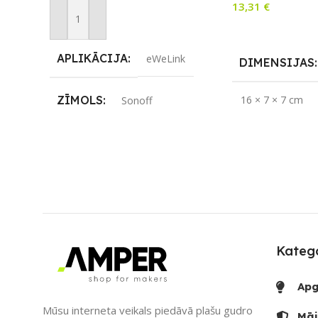
13,31
€
Pievienot Grozam
Lasīt Vairāk
APLIKĀCIJA
eWeLink
DIMENSIJAS
ZĪMOLS
16 × 7 × 7 cm
Sonoff
APLIKĀCIJA
SAVIENOJUMS
Wi-Fi
ZĪMOLS
So
PIEEJAMS UZREIZ
Nē
SAVIENOJUM
UZREIZ PIEEJAMAIS
SKAITS
Katego
Bluetooth
,
Wi-Fi
Apg
PIEEJAMS UZ
Mūsu interneta veikals piedāvā plašu gudro
Māj