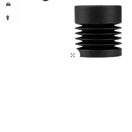
Noklikšķiniet, lai palielin