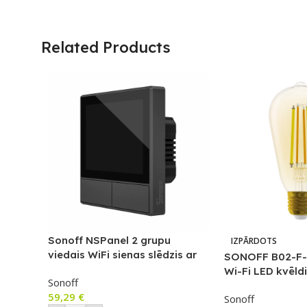
Related Products
Sonoff NSPanel 2 grupu
IZPĀRDOTS
viedais WiFi sienas slēdzis ar
SONOFF B02-F-
LED paneli, termostatu un
Wi-Fi LED kvēld
Sonoff
viedās ainas slēdža funkciju
59,29
€
Sonoff