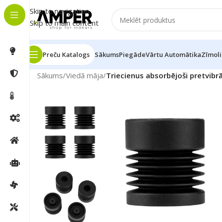
Skip to navigation
Skip to main content
Preču Katalogs
Sākums
Piegāde
Vārtu Automātika
Zīmoli
Sākums
/
Viedā māja
/
Triecienus absorbējoši pretvibrā