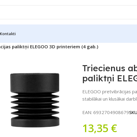
Kontakti
cijas paliktņi ELEGOO 3D printeriem (4 gab.)
Triecienus a
paliktņi ELE
ELEGOO pretvibrācijas pal
stabilākai un klusākai darbī
EAN:
6932704908679
SK
13,35
€