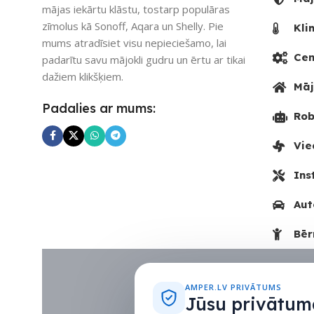
mājas iekārtu klāstu, tostarp populāras
UZREIZ PIEE
zīmolus kā Sonoff, Aqara un Shelly. Pie
Kli
SKAITS
mums atradīsiet visu nepieciešamo, lai
Cen
padarītu savu mājokli gudru un ērtu ar tikai
dažiem klikšķiem.
Māj
Padalies ar mums:
Rob
Vie
Ins
Aut
Bēr
AMPER.LV PRIVĀTUMS
Jūsu privātuma