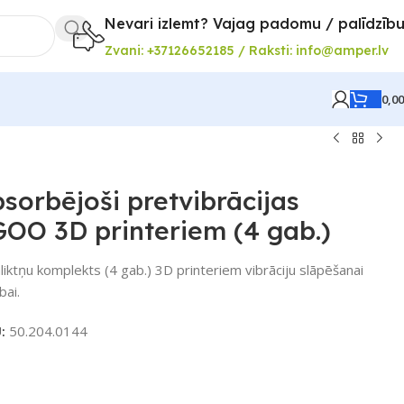
Nevari izlemt? Vajag padomu / palīdzīb
Zvani: +37126652185 / Raksti: info@amper.lv
0,0
bsorbējoši pretvibrācijas
GOO 3D printeriem (4 gab.)
iktņu komplekts (4 gab.) 3D printeriem vibrāciju slāpēšanai
bai.
U:
50.204.0144