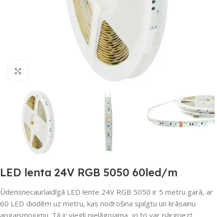
Noklikšķiniet, lai palielinātu
LED lenta 24V RGB 5050 60led/m
Ūdensnecaurlaidīgā LED lente 24V RGB 5050 ir 5 metru garā, ar
60 LED diodēm uz metru, kas nodrošina spilgtu un krāsainu
apgaismojumu. Tā ir viegli pielāgojama, jo to var pārgriezt