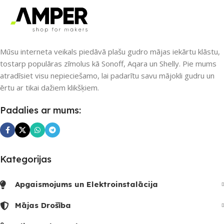
PIEEJAMS UZREIZ
SAVIENOJUMS
Nē
Bluetooth
,
Wi-Fi
Mūsu interneta veikals piedāvā plašu gudro mājas iekārtu klāstu,
tostarp populāras zīmolus kā Sonoff, Aqara un Shelly. Pie mums
atradīsiet visu nepieciešamo, lai padarītu savu mājokli gudru un
UZREIZ PIEEJAMAIS
PIEEJAMS UZREIZ
ērtu ar tikai dažiem klikšķiem.
SKAITS
Nē
Padalies ar mums:
UZREIZ PIEEJAMAIS
SKAITS
Kategorijas
Apgaismojums un Elektroinstalācija
Mājas Drošība