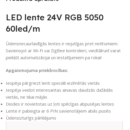
LED lente 24V RGB 5050
60led/m
Ūdensnecaurlaidīgās lentes ir nejutīgas pret netīrumiem.
Savienojot ar Wi-Fi vai ZigBee kontrolieri, viedtālrunī varat
piekļūt automatizācijai un iestatījumiem pa rokai!
Apgaismojuma priekšrocības:
Iespēja pārgriezt lenti speciāli iezīmētās vietās
Iespēja veidot interesantas ainavas daudzās dažādās
vietās, ne tikai mājās
Diodes ir novietotas uz ļoti spēcīgas abpusējas lentes
Lente ir pabeigta ar 6 PIN savienotājiem abās pusēs
Ūdensizturīgs pārklājums