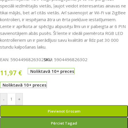
speciāli iezīmētajās vietās, ļaujot veidot interesantas ainavas ne
tikai mājās, bet arī citās vietās. Arī savienojot ar Wi-Fi vai ZigBee
kontrolieri, ir iespējama ātra un ērta piekļuve iestatījumiem.
Lente ir aprīkota ar spēcīgu abpusēju līmi un ir pabeigta ar 6 PIN
savienotājiem abās pusēs. Šī lente ir ideāli piemērota RGB LED
kontrolleriem un ir pierādījusi savu kvalitāti ar līdz pat 30 000
stundu kalpošanas laiku.
EAN:
5904496826302
SKU:
5904496826302
11,97
€
Noliktavā 10+ preces
Noliktavā 10+ preces
-
+
Pievienot Grozam
Pērciet Tagad