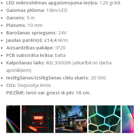
LED mikroshēmas apgaismojuma leņķis:
120 grādi
Gaismas plūsma:
10lm/LED
Garums:
5 m
Platums:
10 mm
Barošanas spriegums:
24V
Jaudas patēriņš:
≤14,4
W/m
Aizsardzības pakāpe:
IP20
PCB substrāta krāsa:
balta
Kalpošanas laiks:
līdz 30000h (atkarībā no darba
apstākļiem)
Ieslēgšanas/izslēgšanas ciklu skaits:
20 000
Cits:
Divpusēja lente
PIEZĪME: lenti var griezt ik pēc 10 cm.