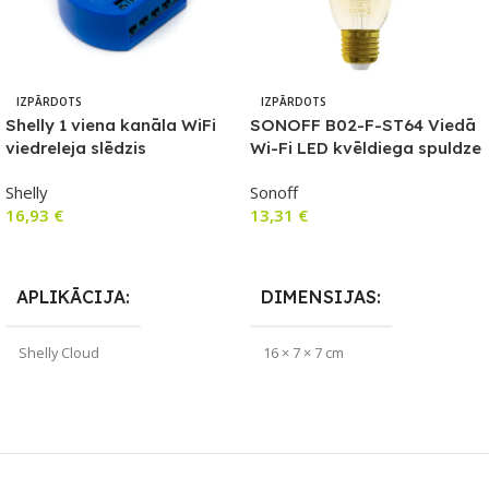
IZPĀRDOTS
IZPĀRDOTS
Shelly 1 viena kanāla WiFi
SONOFF B02-F-ST64 Viedā
viedreleja slēdzis
Wi-Fi LED kvēldiega spuldze
Shelly
Sonoff
16,93
€
13,31
€
Lasīt Vairāk
Lasīt Vairāk
APLIKĀCIJA
DIMENSIJAS
Shelly Cloud
16 × 7 × 7 cm
ZĪMOLS
APLIKĀCIJA
Shelly
eWeLink
SAVIENOJUMS
ZĪMOLS
Wi-Fi
Sonoff