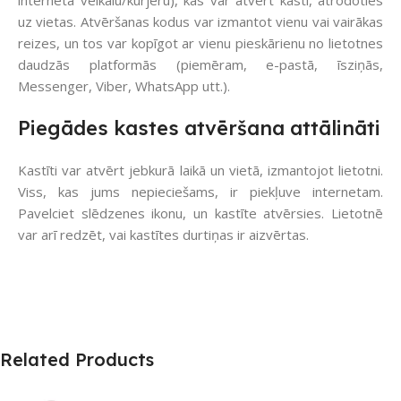
interneta veikalu/kurjeru), kas var atvērt kasti, atrodoties
uz vietas. Atvēršanas kodus var izmantot vienu vai vairākas
reizes, un tos var kopīgot ar vienu pieskārienu no lietotnes
daudzās platformās (piemēram, e-pastā, īsziņās,
Messenger, Viber, WhatsApp utt.).
Piegādes kastes atvēršana attālināti
Kastīti var atvērt jebkurā laikā un vietā, izmantojot lietotni.
Viss, kas jums nepieciešams, ir piekļuve internetam.
Pavelciet slēdzenes ikonu, un kastīte atvērsies. Lietotnē
var arī redzēt, vai kastītes durtiņas ir aizvērtas.
Related Products