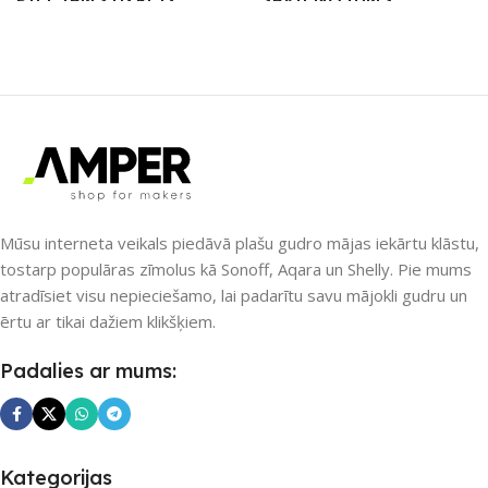
Nē
Bluetooth
,
Wi-Fi
UZREIZ PIEEJAMAIS
PIEEJAMS UZREIZ
SKAITS
Nē
UZREIZ PIEEJAMAIS
Mūsu interneta veikals piedāvā plašu gudro mājas iekārtu klāstu,
SKAITS
tostarp populāras zīmolus kā Sonoff, Aqara un Shelly. Pie mums
atradīsiet visu nepieciešamo, lai padarītu savu mājokli gudru un
ērtu ar tikai dažiem klikšķiem.
Padalies ar mums:
Kategorijas