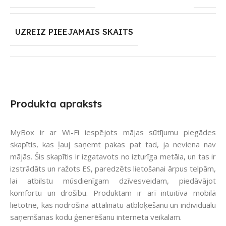
UZREIZ PIEEJAMAIS SKAITS
Produkta apraksts
MyBox ir ar Wi-Fi iespējots mājas sūtījumu piegādes
skapītis, kas ļauj saņemt pakas pat tad, ja neviena nav
mājās. Šis skapītis ir izgatavots no izturīga metāla, un tas ir
izstrādāts un ražots ES, paredzēts lietošanai ārpus telpām,
lai atbilstu mūsdienīgam dzīvesveidam, piedāvājot
komfortu un drošību. Produktam ir arī intuitīva mobilā
lietotne, kas nodrošina attālinātu atbloķēšanu un individuālu
saņemšanas kodu ģenerēšanu interneta veikalam.