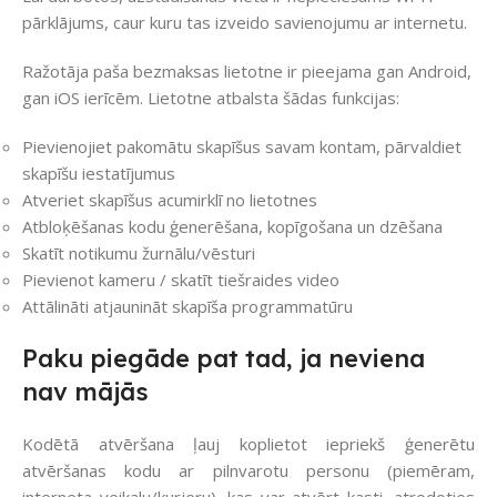
pārklājums, caur kuru tas izveido savienojumu ar internetu.
Ražotāja paša bezmaksas lietotne ir pieejama gan Android,
gan iOS ierīcēm. Lietotne atbalsta šādas funkcijas:
Pievienojiet pakomātu skapīšus savam kontam, pārvaldiet
skapīšu iestatījumus
Atveriet skapīšus acumirklī no lietotnes
Atbloķēšanas kodu ģenerēšana, kopīgošana un dzēšana
Skatīt notikumu žurnālu/vēsturi
Pievienot kameru / skatīt tiešraides video
Attālināti atjaunināt skapīša programmatūru
Paku piegāde pat tad, ja neviena
nav mājās
Kodētā atvēršana ļauj koplietot iepriekš ģenerētu
atvēršanas kodu ar pilnvarotu personu (piemēram,