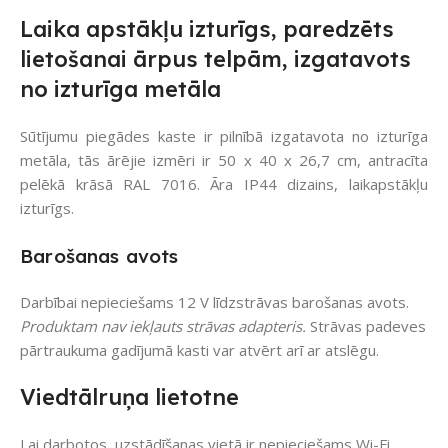
Laika apstākļu izturīgs, paredzēts
lietošanai ārpus telpām, izgatavots
no izturīga metāla
Sūtījumu piegādes kaste ir pilnībā izgatavota no izturīga
metāla, tās ārējie izmēri ir 50 x 40 x 26,7 cm, antracīta
pelēkā krāsā RAL 7016. Āra IP44 dizains, laikapstākļu
izturīgs.
Barošanas avots
Darbībai nepieciešams 12 V līdzstrāvas barošanas avots.
Produktam nav iekļauts strāvas adapteris.
Strāvas padeves
pārtraukuma gadījumā kasti var atvērt arī ar atslēgu.
Viedtālruņa lietotne
Lai darbotos, uzstādīšanas vietā ir nepieciešams Wi-Fi