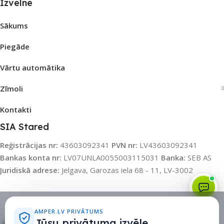
Izvēlne
Sākums
Piegāde
Vārtu automātika
Zīmoli
Kontakti
SIA Stared
Reģistrācijas nr:
43603092341
PVN nr:
LV43603092341
Bankas konta nr:
LV07UNLA0055003115031
Banka:
SEB AS
Juridiskā adrese:
Jelgava, Garozas iela 68 - 11, LV-3002
Sīkdatņu politika
•
Sīkdatņu iestatījumi
•
Privātuma politika
AMPER.LV PRIVĀTUMS
Jūsu privātuma izvēle