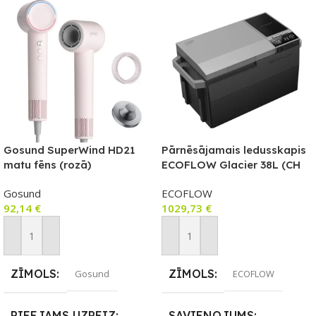
Gosund SuperWind HD21
Pārnēsājamais ledusskapis
matu fēns (rozā)
ECOFLOW Glacier 38L (CH
versija, Šveices spraudnis)
Gosund
ECOFLOW
92,14
€
1029,73
€
Pievienot Grozam
Pievienot Grozam
ZĪMOLS
ZĪMOLS
Gosund
ECOFLOW
PIEEJAMS UZREIZ
SAVIENOJUMS