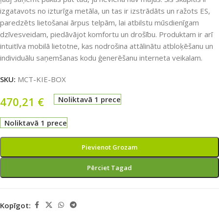
izgatavots no izturīga metāla, un tas ir izstrādāts un ražots ES,
paredzēts lietošanai ārpus telpām, lai atbilstu mūsdienīgam
dzīvesveidam, piedāvājot komfortu un drošību. Produktam ir arī
intuitīva mobilā lietotne, kas nodrošina attālinātu atbloķēšanu un
individuālu saņemšanas kodu ģenerēšanu interneta veikalam.
SKU:
MCT-KIE-BOX
470,21
€
Noliktavā 1 prece
Noliktavā 1 prece
Pievienot Grozam
Pērciet Tagad
Kopīgot: