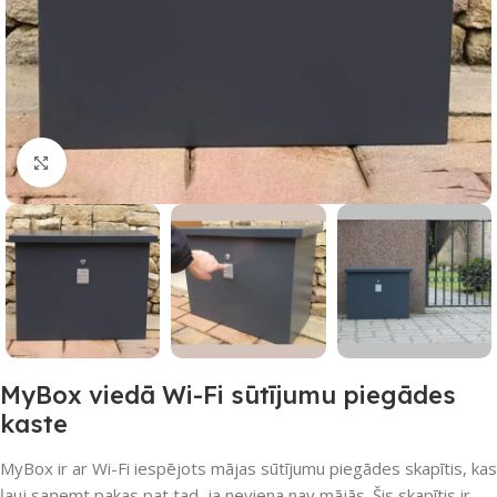
Noklikšķiniet, lai palielinātu
MyBox viedā Wi-Fi sūtījumu piegādes
kaste
MyBox ir ar Wi-Fi iespējots mājas sūtījumu piegādes skapītis, kas
ļauj saņemt pakas pat tad, ja neviena nav mājās. Šis skapītis ir