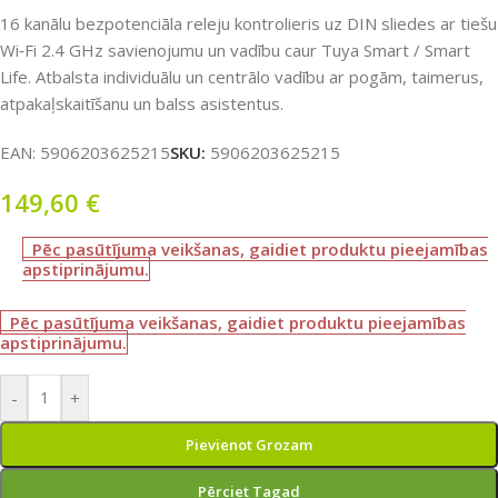
16 kanālu bezpotenciāla releju kontrolieris uz DIN sliedes ar tiešu
Wi‑Fi 2.4 GHz savienojumu un vadību caur Tuya Smart / Smart
Life. Atbalsta individuālu un centrālo vadību ar pogām, taimerus,
atpakaļskaitīšanu un balss asistentus.
EAN:
5906203625215
SKU:
5906203625215
149,60
€
Pēc pasūtījuma veikšanas, gaidiet produktu pieejamības
apstiprinājumu.
Pēc pasūtījuma veikšanas, gaidiet produktu pieejamības
apstiprinājumu.
-
+
Pievienot Grozam
Pērciet Tagad