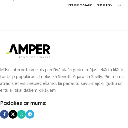
PIEEJAMS UZREIZ
Jā
ZĪMOLS
Shelly
UZREIZ PIEEJAMAIS
SKAITS
PIEEJAMS UZREIZ
Jā
2
UZREIZ PIEEJAMAIS
SKAITS
1
Mūsu interneta veikals piedāvā plašu gudro mājas iekārtu klāstu,
tostarp populāras zīmolus kā Sonoff, Aqara un Shelly. Pie mums
atradīsiet visu nepieciešamo, lai padarītu savu mājokli gudru un
ērtu ar tikai dažiem klikšķiem.
Padalies ar mums: