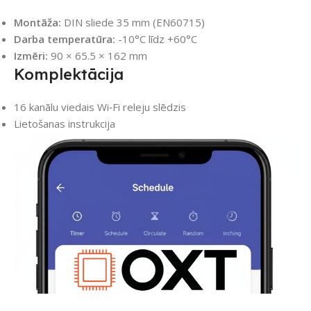
Montāža:
DIN sliede 35 mm (EN60715)
Darba temperatūra:
-10°C līdz +60°C
Izmēri:
90 × 65.5 × 162 mm
Komplektācija
16 kanālu viedais Wi‑Fi releju slēdzis
Lietošanas instrukcija