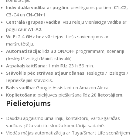
komutācijai.
Individuāla vadība ar pogām:
pieslēgums portiem
C1-C2,
C3-C4
un
CN-CN+1
.
Centrālā (grupas) vadība:
visu releju vienlaicīga vadība ar
pogu caur
A1-A2
.
Wi‑Fi 2.4 GHz bez vārtejas:
tiešs savienojums ar
maršrutētāju.
Automatizācija:
līdz
30 ON/OFF
programmām, scenāriji
(Ieslēgt/Izslēgt/Mainīt stāvokli).
Atpakaļskaitīšana:
1 min līdz 23 h 59 min.
Stāvoklis pēc strāvas atjaunošanas:
Ieslēgts / Izslēgts /
Iepriekšējais stāvoklis.
Balss vadība:
Google Assistant un Amazon Alexa.
Koplietošana:
piekļuves piešķiršana līdz
20 lietotājiem
.
Pielietojums
Daudzu apgaismojuma līniju, kontaktoru, vārtu/garāžas
vadības ķēžu vai citu slodžu komutācija sadalnē.
Viedās mājas automatizācija ar Tuya/Smart Life scenārijiem