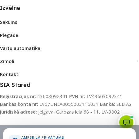
Izvēlne
Sākums
Piegāde
Vārtu automātika
Zīmoli
Kontakti
SIA Stared
Reģistrācijas nr:
43603092341
PVN nr:
LV43603092341
Bankas konta nr:
LV07UNLA0055003115031
Banka:
SEB AS
Juridiskā adrese:
Jelgava, Garozas iela 68 - 11, LV-3002
Sīkdatņu politika
•
Sīkdatņu iestatījumi
•
Privātuma politika
AMPER.LV PRIVĀTUMS