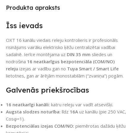
Produkta apraksts
Īss ievads
OXT 16 kanālu viedais releju kontrolieris ir profesionāls
risinājums vairāku elektrisko ķēžu centralizētai vadībai
sadalnē. Ierīce montējama uz
DIN 35 mm
sliedes un
nodrošina
16 neatkarīgus bezpotenciāla (COM/NO)
releju
izejas ar vadību gan no
Tuya Smart / Smart Life
lietotnes, gan ar ārējām monostabilām (“zvaniņa”) pogām.
Galvenās priekšrocības
16 neatkarīgi kanāli:
katru releju var vadīt atsevišķi.
Augsta slodzes noturība:
līdz
16A
uz kanālu (pie 250 VAC,
Cosφ=1).
Bezpotenciālas izejas COM/NO:
piemērotas dažādu ķēžu