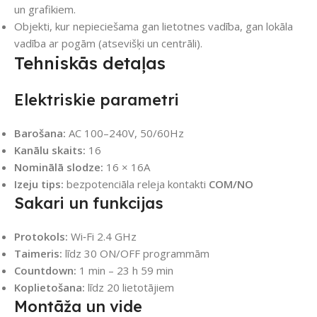
un grafikiem.
Objekti, kur nepieciešama gan lietotnes vadība, gan lokāla
vadība ar pogām (atsevišķi un centrāli).
Tehniskās detaļas
Elektriskie parametri
Barošana:
AC 100–240V, 50/60Hz
Kanālu skaits:
16
Nominālā slodze:
16 × 16A
Izeju tips:
bezpotenciāla releja kontakti
COM/NO
Sakari un funkcijas
Protokols:
Wi‑Fi 2.4 GHz
Taimeris:
līdz 30 ON/OFF programmām
Countdown:
1 min – 23 h 59 min
Koplietošana:
līdz 20 lietotājiem
Montāža un vide