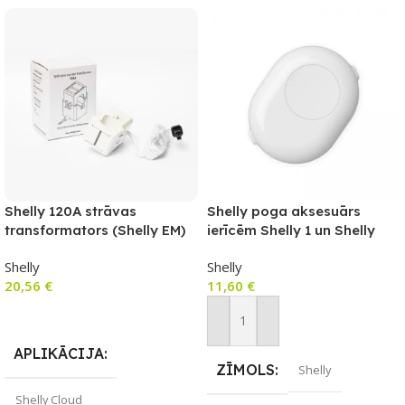
Shelly 120A strāvas
Shelly poga aksesuārs
transformators (Shelly EM)
ierīcēm Shelly 1 un Shelly
1PM (balts)
Shelly
Shelly
20,56
€
11,60
€
Pievienot Grozam
Pievienot Grozam
APLIKĀCIJA
ZĪMOLS
Shelly
Shelly Cloud