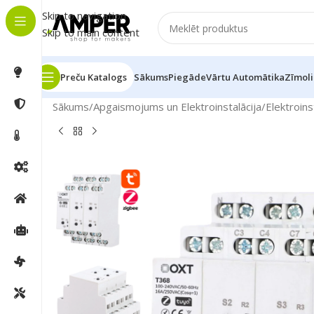
Skip to navigation
Skip to main content
Preču Katalogs
Sākums
Piegāde
Vārtu Automātika
Zīmoli
Sākums
/
Apgaismojums un Elektroinstalācija
/
Elektroins