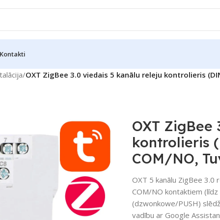
Kontakti
talācija
/
OXT ZigBee 3.0 viedais 5 kanālu releju kontrolieris (
OXT ZigBee 3
kontrolieris
COM/NO, Tuy
OXT 5 kanālu ZigBee 3.0 r
COM/NO kontaktiem (līdz 1
(dzwonkowe/PUSH) slēdžus,
vadību ar Google Assista