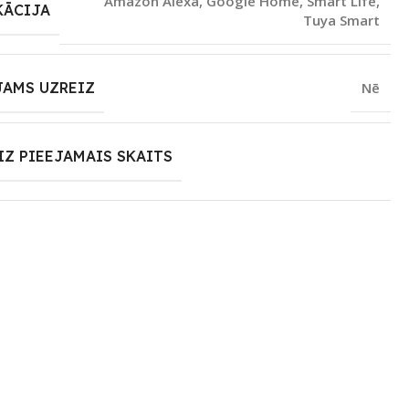
Amazon Alexa
,
Google Home
,
Smart Life
,
KĀCIJA
Tuya Smart
JAMS UZREIZ
Nē
IZ PIEEJAMAIS SKAITS