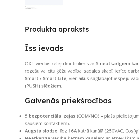
Produkta apraksts
Īss ievads
OXT viedais releju kontrolieris ar
5 neatkarīgiem ka
rozešu vai citu ķēžu vadībai sadales skapī. Ierīce dar
Smart / Smart Life
, vienlaikus saglabājot iespēju vadī
(PUSH) slēdžiem
.
Galvenās priekšrocības
5 bezpotenciāla izejas (COM/NO)
– plašs pielietoju
sausiem kontaktiem).
Augsta slodze:
līdz
16A
katrā kanālā (250VAC, Cos(φ
Neatkarīga vadība katram kanālam
ar atsevišķām i