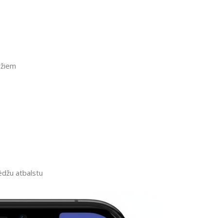
džiem
ēdžu atbalstu