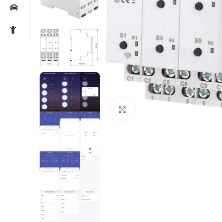
Noklikšķiniet, lai palielin