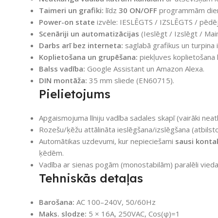
Taimeri un grafiki:
līdz
30 ON/OFF
programmām dienā
Power-on state
izvēle: IESLĒGTS / IZSLĒGTS / pēdēja
Scenāriji un automatizācijas
(Ieslēgt / Izslēgt / Main
Darbs arī bez interneta:
saglabā grafikus un turpina 
Koplietošana un grupēšana:
piekļuves koplietošana l
Balss vadība:
Google Assistant un Amazon Alexa.
DIN montāža:
35 mm sliede (EN60715).
Pielietojums
Apgaismojuma līniju vadība sadales skapī (vairāki neat
Rozešu/ķēžu attālināta ieslēgšana/izslēgšana (atbilst
Automātikas uzdevumi, kur nepieciešami
sausi konta
ķēdēm.
Vadība ar sienas pogām (monostabilām) paralēli viedaj
Tehniskās detaļas
Barošana:
AC 100–240V, 50/60Hz
Maks. slodze:
5 × 16A, 250VAC, Cos(φ)=1