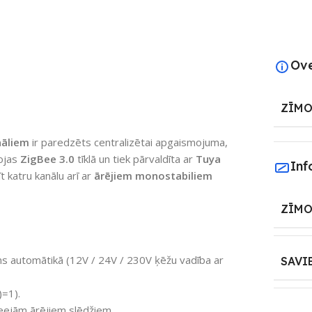
Ov
ZĪMO
nāliem
ir paredzēts centralizētai apgaismojuma,
bojas
ZigBee 3.0
tīklā un tiek pārvaldīta ar
Tuya
Inf
t katru kanālu arī ar
ārējiem monostabiliem
ZĪMO
ms automātikā (12V / 24V / 230V ķēžu vadība ar
SAVI
)=1).
eejām ārējiem slēdžiem.