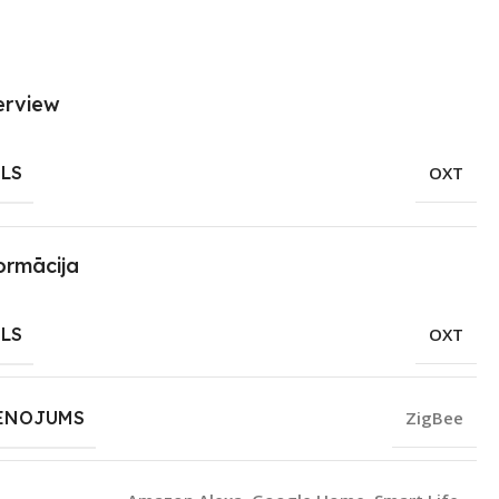
erview
LS
OXT
ormācija
LS
OXT
ENOJUMS
ZigBee