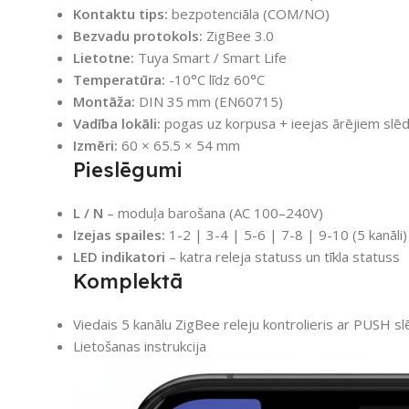
Kontaktu tips:
bezpotenciāla (COM/NO)
Bezvadu protokols:
ZigBee 3.0
Lietotne:
Tuya Smart / Smart Life
Temperatūra:
-10°C līdz 60°C
Montāža:
DIN 35 mm (EN60715)
Vadība lokāli:
pogas uz korpusa + ieejas ārējiem slē
Izmēri:
60 × 65.5 × 54 mm
Pieslēgumi
L / N
– moduļa barošana (AC 100–240V)
Izejas spailes:
1-2 | 3-4 | 5-6 | 7-8 | 9-10 (5 kanāli)
LED indikatori
– katra releja statuss un tīkla statuss
Komplektā
Viedais 5 kanālu ZigBee releju kontrolieris ar PUSH sl
Lietošanas instrukcija