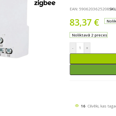
EAN:
5906203625208
SK
83,37
€
Noli
Noliktavā 2 preces
-
+
ātu
16
Cilvēki, kas tag