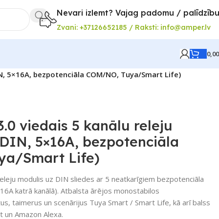
Nevari izlemt? Vajag padomu / palīdzīb
Zvani: +37126652185 / Raksti: info@amper.lv
0,0
DIN, 5×16A, bezpotenciāla COM/NO, Tuya/Smart Life)
.0 viedais 5 kanālu releju
 (DIN, 5×16A, bezpotenciāla
a/Smart Life)
eleju modulis uz DIN sliedes ar 5 neatkarīgiem bezpotenciāla
6A katrā kanālā). Atbalsta ārējos monostabilos
 taimerus un scenārijus Tuya Smart / Smart Life, kā arī balss
nt un Amazon Alexa.