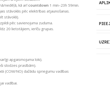
APLI
/nedēļā, kā arī
countdown
1 min–23h 59min.
is stāvoklis pēc elektrības atjaunošanas.
īt stāvokli).
izpildi pēc savienojuma zuduma.
PIEE
īdz 20 lietotājiem, ierīču grupas.
UZRE
karīgi apgaismojuma loki).
oši slodzes prasībām).
kti
(COM/NO) dažādu spriegumu vadības
ai vadībai.