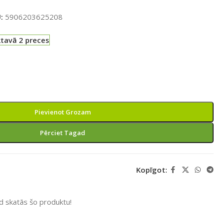
U:
5906203625208
ktavā 2 preces
Pievienot Grozam
Pērciet Tagad
Kopīgot:
ad skatās šo produktu!