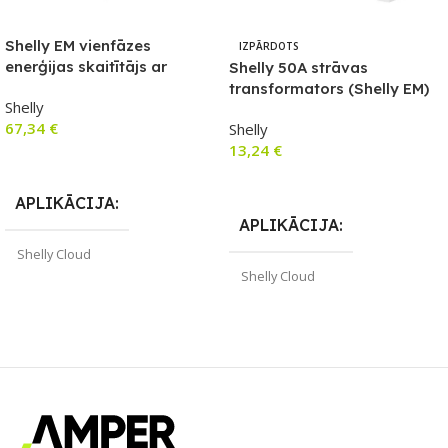
Shelly EM vienfāzes
IZPĀRDOTS
enerģijas skaitītājs ar
Shelly 50A strāvas
kontaktora vadību
transformators (Shelly EM)
Shelly
67,34
€
Shelly
13,24
€
Pievienot Grozam
Lasīt Vairāk
APLIKĀCIJA
APLIKĀCIJA
Shelly Cloud
Shelly Cloud
ZĪMOLS
Shelly
ZĪMOLS
Shelly
SAVIENOJUMS
Wi-Fi
PIEEJAMS UZREIZ
PIEEJAMS UZREIZ
Jā
Nē