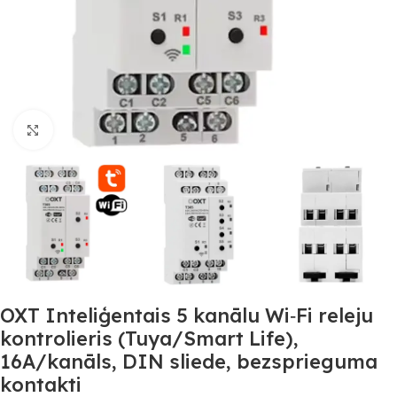
Noklikšķiniet, lai palielinātu
OXT Inteliģentais 5 kanālu Wi‑Fi releju
kontrolieris (Tuya/Smart Life),
16A/kanāls, DIN sliede, bezsprieguma
kontakti