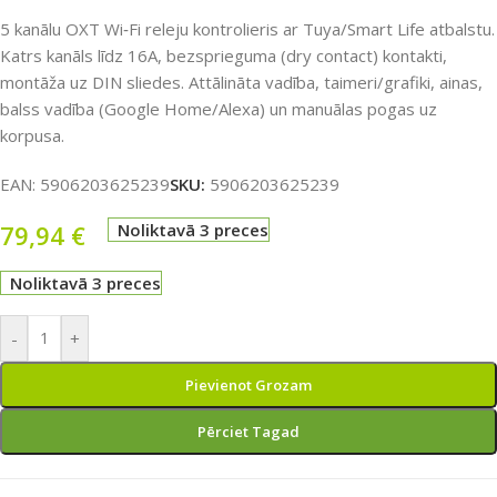
5 kanālu OXT Wi‑Fi releju kontrolieris ar Tuya/Smart Life atbalstu.
Katrs kanāls līdz 16A, bezsprieguma (dry contact) kontakti,
montāža uz DIN sliedes. Attālināta vadība, taimeri/grafiki, ainas,
balss vadība (Google Home/Alexa) un manuālas pogas uz
korpusa.
EAN:
5906203625239
SKU:
5906203625239
79,94
€
Noliktavā 3 preces
Noliktavā 3 preces
-
+
Pievienot Grozam
Pērciet Tagad