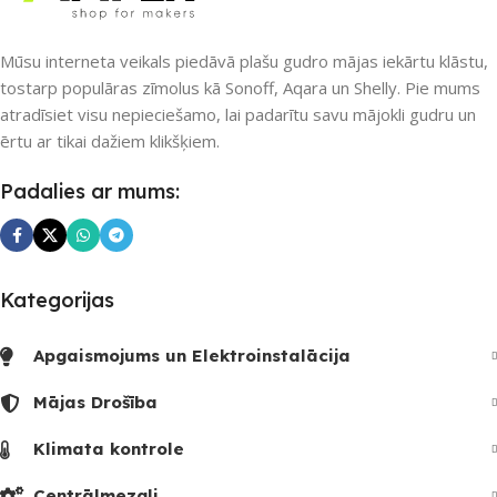
UZREIZ PIEEJAMAIS
UZREIZ PIEEJAMAIS
Mūsu interneta veikals piedāvā plašu gudro mājas iekārtu klāstu,
SKAITS
SKAITS
tostarp populāras zīmolus kā Sonoff, Aqara un Shelly. Pie mums
atradīsiet visu nepieciešamo, lai padarītu savu mājokli gudru un
1
ērtu ar tikai dažiem klikšķiem.
Padalies ar mums:
Kategorijas
Apgaismojums un Elektroinstalācija
Mājas Drošība
Klimata kontrole
Centrālmezgli