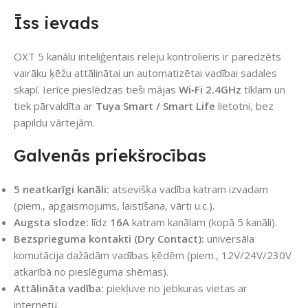
Īss ievads
OXT 5 kanālu inteliģentais releju kontrolieris ir paredzēts
vairāku ķēžu attālinātai un automatizētai vadībai sadales
skapī. Ierīce pieslēdzas tieši mājas
Wi‑Fi 2.4GHz
tīklam un
tiek pārvaldīta ar
Tuya Smart / Smart Life
lietotni, bez
papildu vārtejām.
Galvenās priekšrocības
5 neatkarīgi kanāli:
atsevišķa vadība katram izvadam
(piem., apgaismojums, laistīšana, vārti u.c.).
Augsta slodze:
līdz
16A
katram kanālam (kopā 5 kanāli).
Bezsprieguma kontakti (Dry Contact):
universāla
komutācija dažādām vadības ķēdēm (piem., 12V/24V/230V
atkarībā no pieslēguma shēmas).
Attālināta vadība:
piekļuve no jebkuras vietas ar
internetu.