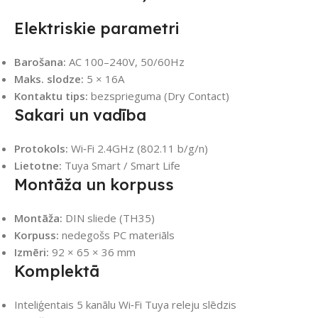
Elektriskie parametri
Barošana:
AC 100–240V, 50/60Hz
Maks. slodze:
5 × 16A
Kontaktu tips:
bezsprieguma (Dry Contact)
Sakari un vadība
Protokols:
Wi‑Fi 2.4GHz (802.11 b/g/n)
Lietotne:
Tuya Smart / Smart Life
Montāža un korpuss
Montāža:
DIN sliede (TH35)
Korpuss:
nedegošs PC materiāls
Izmēri:
92 × 65 × 36 mm
Komplektā
Inteliģentais 5 kanālu Wi‑Fi Tuya releju slēdzis