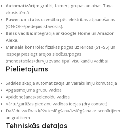
Automatizācija:
grafiki, taimeri, grupas un ainas Tuya
ekosistēmā.
Power-on state:
uzvedība pēc elektrības atjaunošanas
(ON/OFF/pēdējais stāvoklis).
Balss vadība:
integrācija ar
Google Home
un
Amazon
Alexa
.
Manuāla kontrole:
fiziskas pogas uz ierīces (S1–S5) un
iespēja pieslēgt ārējos slēdžus/pogas
(monostabilas/durvju zvana tipa) visu kanālu vadībai.
Pielietojums
Sadales skapja automatizācija un vairāku līniju komutācija
Apgaismojuma grupu vadība
Apūdeņošanas/solenoīdu vadība
Vārtu/garāžas piedziņu vadības ieejas (dry contact)
Dažādu vadības ķēžu ieslēgšana/izslēgšana ar scenārijiem
un grafikiem
Tehniskās detaļas