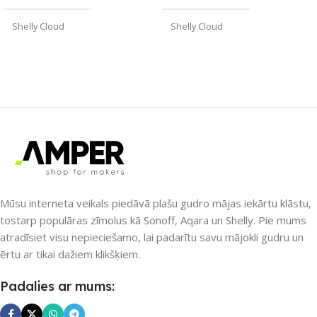
Shelly Cloud
Shelly Cloud
ZĪMOLS
ZĪMOLS
Shelly
Shelly
SAVIENOJUMS
PIEEJAMS UZREIZ
Wi-Fi
Jā
PIEEJAMS UZREIZ
UZREIZ PIEEJAMAIS
Jā
SKAITS
UZREIZ PIEEJAMAIS
1
Mūsu interneta veikals piedāvā plašu gudro mājas iekārtu klāstu,
SKAITS
tostarp populāras zīmolus kā Sonoff, Aqara un Shelly. Pie mums
atradīsiet visu nepieciešamo, lai padarītu savu mājokli gudru un
1
ērtu ar tikai dažiem klikšķiem.
Padalies ar mums: