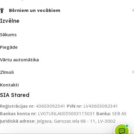
Bērniem un vecākiem
Izvēlne
Sākums
Piegāde
Vārtu automātika
Zīmoli
Kontakti
SIA Stared
Reģistrācijas nr:
43603092341
PVN nr:
LV43603092341
Bankas konta nr:
LV07UNLA0055003115031
Banka:
SEB AS
Juridiskā adrese:
Jelgava, Garozas iela 68 - 11, LV-3002