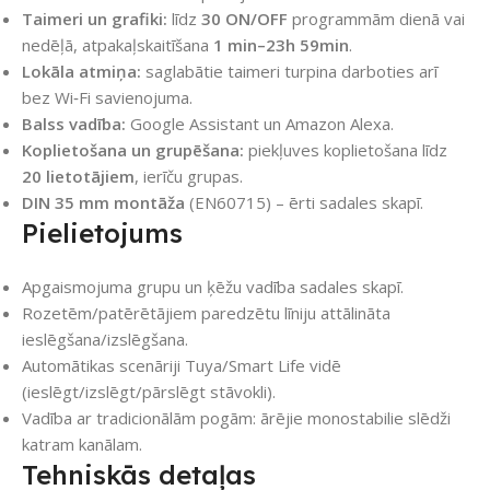
Taimeri un grafiki:
līdz
30 ON/OFF
programmām dienā vai
nedēļā, atpakaļskaitīšana
1 min–23h 59min
.
Lokāla atmiņa:
saglabātie taimeri turpina darboties arī
bez Wi‑Fi savienojuma.
Balss vadība:
Google Assistant un Amazon Alexa.
Koplietošana un grupēšana:
piekļuves koplietošana līdz
20 lietotājiem
, ierīču grupas.
DIN 35 mm montāža
(EN60715) – ērti sadales skapī.
Pielietojums
Apgaismojuma grupu un ķēžu vadība sadales skapī.
Rozetēm/patērētājiem paredzētu līniju attālināta
ieslēgšana/izslēgšana.
Automātikas scenāriji Tuya/Smart Life vidē
(ieslēgt/izslēgt/pārslēgt stāvokli).
Vadība ar tradicionālām pogām: ārējie monostabilie slēdži
katram kanālam.
Tehniskās detaļas