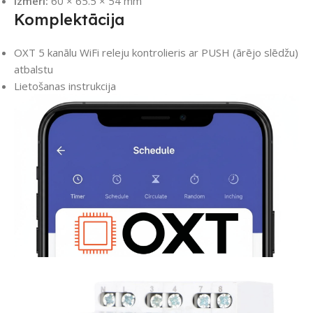
Izmēri:
60 × 65.5 × 54 mm
Komplektācija
OXT 5 kanālu WiFi releju kontrolieris ar PUSH (ārējo slēdžu)
atbalstu
Lietošanas instrukcija