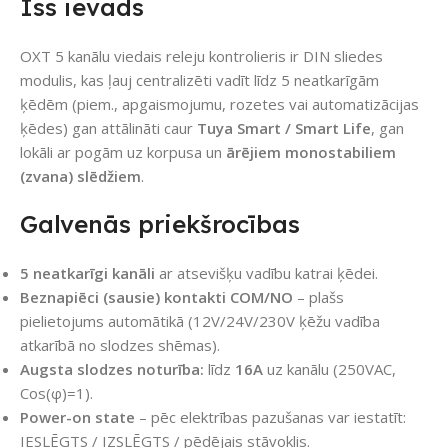
Īss ievads
OXT 5 kanālu viedais releju kontrolieris ir DIN sliedes
modulis, kas ļauj centralizēti vadīt līdz 5 neatkarīgām
ķēdēm (piem., apgaismojumu, rozetes vai automatizācijas
ķēdes) gan attālināti caur
Tuya Smart / Smart Life
, gan
lokāli ar pogām uz korpusa un
ārējiem monostabiliem
(zvana) slēdžiem
.
Galvenās priekšrocības
5 neatkarīgi kanāli
ar atsevišķu vadību katrai ķēdei.
Beznapiēci (sausie) kontakti COM/NO
– plašs
pielietojums automātikā (12V/24V/230V ķēžu vadība
atkarībā no slodzes shēmas).
Augsta slodzes noturība:
līdz
16A
uz kanālu (250VAC,
Cos(φ)=1).
Power-on state
– pēc elektrības pazušanas var iestatīt:
IESLĒGTS / IZSLĒGTS / pēdējais stāvoklis.