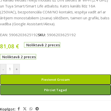
5 kanālu viedais releju modulis uz DIN sliedes ar Wi‑Fi (2.4 GHz)
un Tuya Smart/Smart Life atbalstu. Katrs kanāls līdz 16A
(250VAC), bezpotenciāla COM/NO kontakti, iespēja vadīt arī ar
ārējiem monostabiliem (zvana) slēdžiem, taimeri un grafiki, balss
vadība (Google Assistant/Alexa).
EAN:
5906203625192
SKU:
5906203625192
81,08
€
Noliktavā 2 preces
Noliktavā 2 preces
-
+
Pievienot Grozam
Pērciet Tagad
Kopīgot: