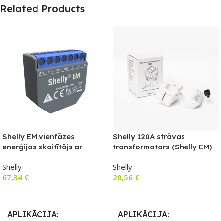
Related Products
Shelly EM vienfāzes
Shelly 120A strāvas
enerģijas skaitītājs ar
transformators (Shelly EM)
kontaktora vadību
Shelly
Shelly
67,34
€
20,56
€
Pievienot Grozam
Pievienot Grozam
APLIKĀCIJA
APLIKĀCIJA