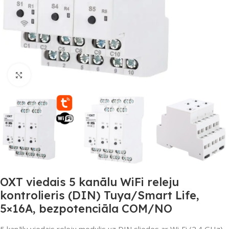
Noklikšķiniet, lai palielinātu
OXT viedais 5 kanālu WiFi releju
kontrolieris (DIN) Tuya/Smart Life,
5×16A, bezpotenciāla COM/NO