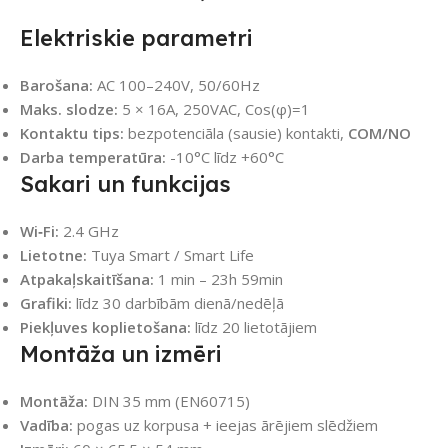
Elektriskie parametri
Barošana:
AC 100–240V, 50/60Hz
Maks. slodze:
5 × 16A, 250VAC, Cos(φ)=1
Kontaktu tips:
bezpotenciāla (sausie) kontakti,
COM/NO
Darba temperatūra:
-10°C līdz +60°C
Sakari un funkcijas
Wi‑Fi:
2.4 GHz
Lietotne:
Tuya Smart / Smart Life
Atpakaļskaitīšana:
1 min – 23h 59min
Grafiki:
līdz 30 darbībām dienā/nedēļā
Piekļuves koplietošana:
līdz 20 lietotājiem
Montāža un izmēri
Montāža:
DIN 35 mm (EN60715)
Vadība:
pogas uz korpusa + ieejas ārējiem slēdžiem