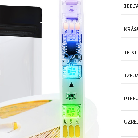
IEEJ
KRĀS
IP K
IZEJ
PIEE
UZRE