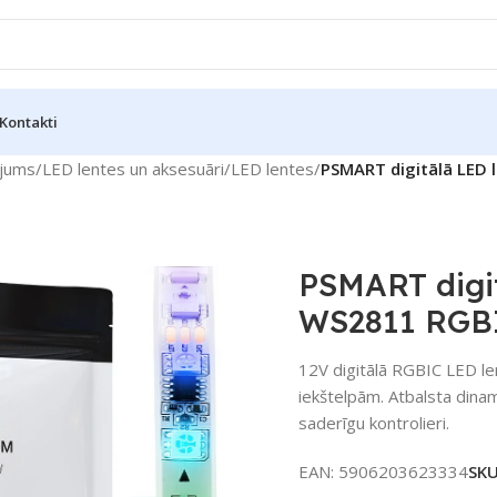
Kontakti
jums
/
LED lentes un aksesuāri
/
LED lentes
/
PSMART digitālā LED
PSMART digi
WS2811 RGB
12V digitālā RGBIC LED 
iekštelpām. Atbalsta dina
saderīgu kontrolieri.
EAN:
5906203623334
SK