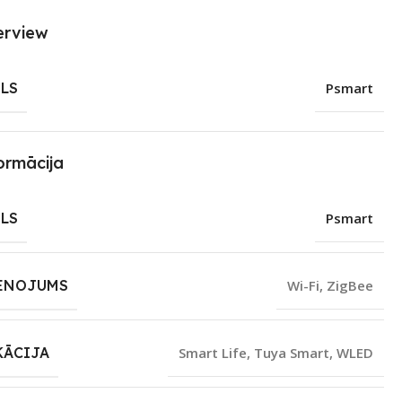
erview
LS
Psmart
ormācija
LS
Psmart
ENOJUMS
Wi-Fi
,
ZigBee
KĀCIJA
Smart Life
,
Tuya Smart
,
WLED