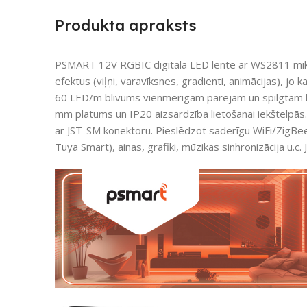
Produkta apraksts
PSMART 12V RGBIC digitālā LED lente ar WS2811 mi
efektus (viļņi, varavīksnes, gradienti, animācijas), jo k
60 LED/m blīvums vienmērīgām pārejām un spilgtām k
mm platums un IP20 aizsardzība lietošanai iekštelpās
ar JST-SM konektoru. Pieslēdzot saderīgu WiFi/ZigBee 
Tuya Smart), ainas, grafiki, mūzikas sinhronizācija u.c.