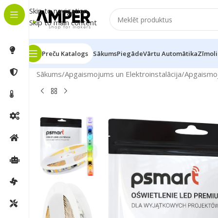
Skip to navigation
Skip to main content
Preču Katalogs
Sākums
Piegāde
Vārtu Automātika
Zīmoli
Sākums
/
Apgaismojums un Elektroinstalācija
/
Apgaismo