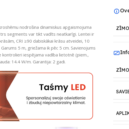
Ov
kroshēmu nodrošina dinamiskus apgaismojuma
ZĪMO
atrs segments var tikt vadīts neatkarīgi. Lentei ir
rāsām, CRI ≥90 dabiskākai krāsu atveidei, 10
. Garums 5 m, griežama ik pēc 5 cm. Savienojums
Inf
kontrolieri iespējama vadība lietotnē (piem.,
 Jauda: 14.4 W/m. Garantija: 2 gadi.
ZĪMO
SAVI
APLI