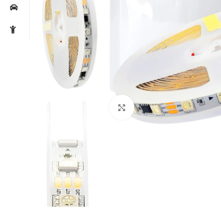
Noklikšķiniet, lai palielin