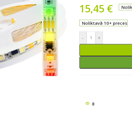
15,45
€
Noli
Noliktavā 10+ preces
-
+
ātu
8