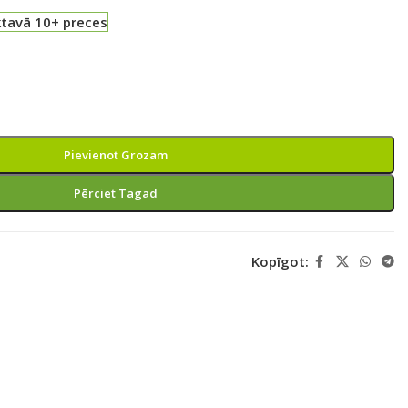
ktavā 10+ preces
Pievienot Grozam
Pērciet Tagad
Kopīgot: