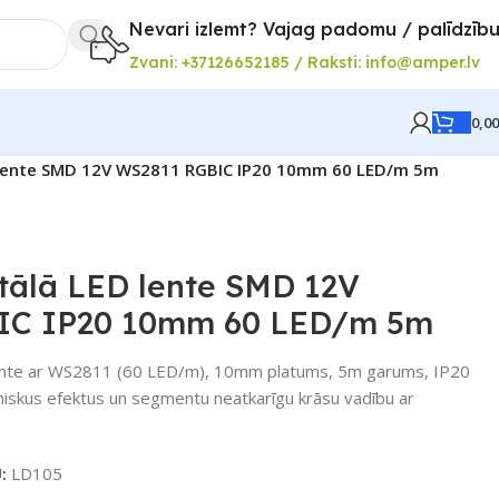
Nevari izlemt? Vajag padomu / palīdzīb
Zvani: +37126652185 / Raksti: info@amper.lv
0,0
 lente SMD 12V WS2811 RGBIC IP20 10mm 60 LED/m 5m
tālā LED lente SMD 12V
IC IP20 10mm 60 LED/m 5m
lente ar WS2811 (60 LED/m), 10mm platums, 5m garums, IP20
miskus efektus un segmentu neatkarīgu krāsu vadību ar
U:
LD105