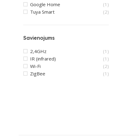
Google Home
(1)
Tuya Smart
(2)
Savienojums
2,4GHz
(1)
IR (infrared)
(1)
Wi-Fi
(2)
ZigBee
(1)