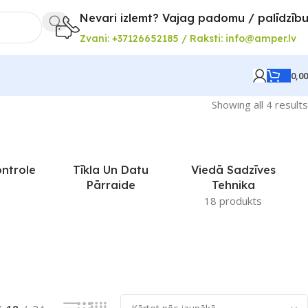
Nevari izlemt? Vajag padomu / palīdzīb
Zvani: +37126652185 / Raksti: info@amper.lv
0,0
Showing all 4 results
ontrole
Tīkla Un Datu
Viedā Sadzīves
Pārraide
Tehnika
18 produkts