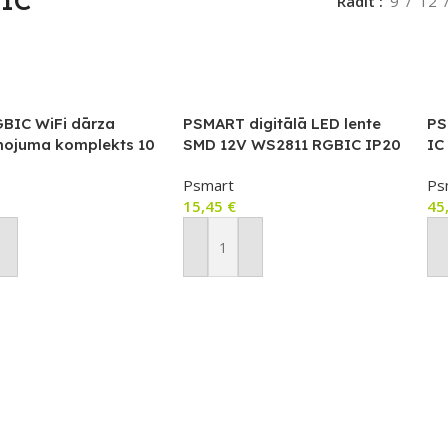
IC
Rādīt
9
12
BIC WiFi dārza
PSMART digitālā LED lente
PS
ojuma komplekts 10
SMD 12V WS2811 RGBIC IP20
IC
mpas), IP67
10mm 60 LED/m 5m
72
Psmart
Ps
IN
15,45
€
45
ot Grozam
Pievienot Grozam
P