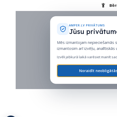
Bēr
AMPER.LV PRIVĀTUMS
Jūsu privātuma
Mēs izmantojam nepieciešamās sīk
izmantosim arī izvēļu, analītiskās
Izvēli jebkurā laikā varēsiet mainīt sa
Noraidīt neobligātā