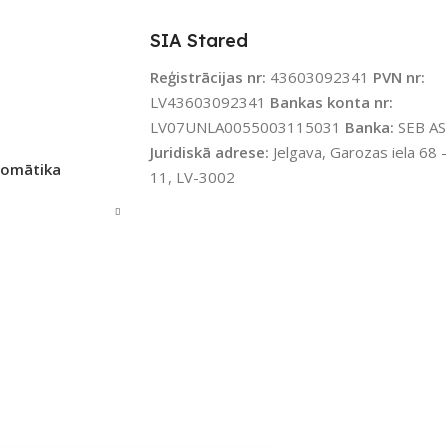
SIA Stared
Reģistrācijas nr:
43603092341
PVN nr:
LV43603092341
Bankas konta nr:
LV07UNLA0055003115031
Banka:
SEB AS
Juridiskā adrese:
Jelgava, Garozas iela 68 -
tomātika
11, LV-3002