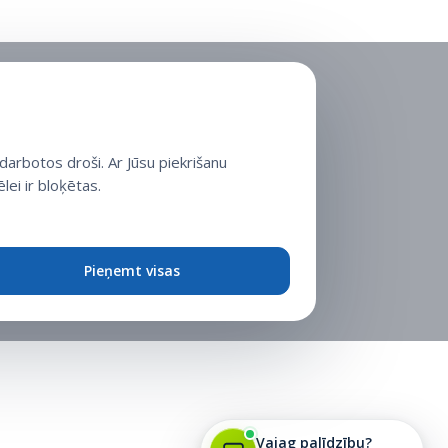
arbotos droši. Ar Jūsu piekrišanu
lei ir bloķētas.
Pieņemt visas
Vajag palīdzību?