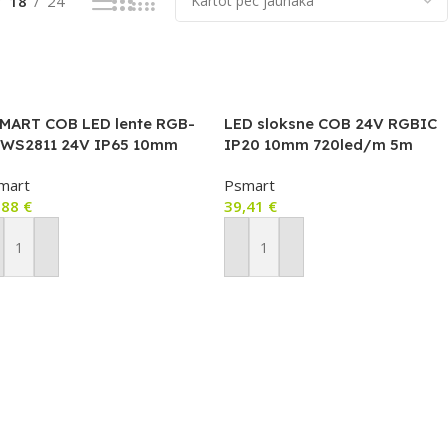
18
24
MART COB LED lente RGB-
LED sloksne COB 24V RGBIC
 WS2811 24V IP65 10mm
IP20 10mm 720led/m 5m
0 LED/m 5m (JST +
mart
Psmart
JECT) COB215
,88
€
39,41
€
ievienot Grozam
Pievienot Grozam