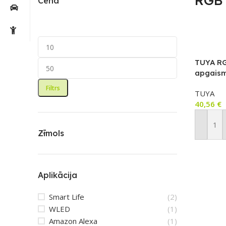
RGB 
Cena
TUYA RG
apgaism
m (15 la
Filtrs
TUYA
40,56
€
Pievien
Zīmols
Aplikācija
Smart Life
(2)
WLED
(1)
Amazon Alexa
(1)