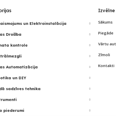
rijas
Izvēlne
Sākums
aismojums un Elektroinstalācija
Piegāde
as Drošība
Vārtu au
mata kontrole
Zīmoli
trālmezgli
Kontakti
as Automatizācija
otika un DIY
dā sadzīves tehnika
trumenti
o piederumi