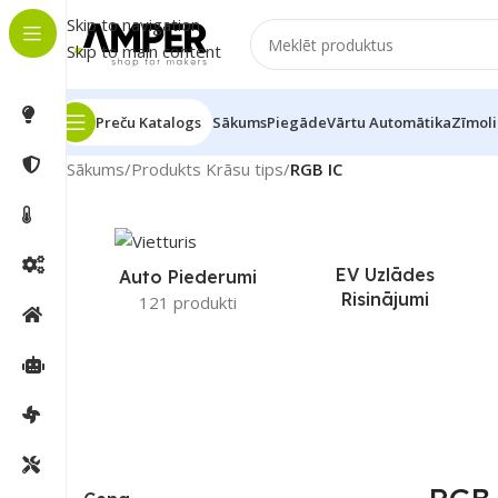
Skip to navigation
Skip to main content
Preču Katalogs
Sākums
Piegāde
Vārtu Automātika
Zīmoli
Sākums
/
Produkts Krāsu tips
/
RGB IC
EV Uzlādes
Auto Piederumi
Risinājumi
121 produkti