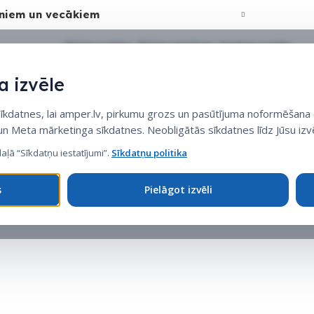
niem un vecākiem
Sīkdatņu politika
•
Sīkdatņu iestatījumi
•
Privātuma politika
 izvēle
datnes, lai amper.lv, pirkumu grozs un pasūtījuma noformēšana d
 un Meta mārketinga sīkdatnes. Neobligātās sīkdatnes līdz Jūsu izvē
daļā “Sīkdatņu iestatījumi”.
Sīkdatņu politika
s
Pielāgot izvēli