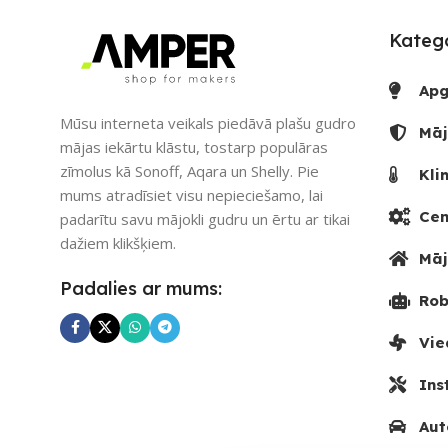
Katego
Apg
Mūsu interneta veikals piedāvā plašu gudro
Māj
mājas iekārtu klāstu, tostarp populāras
zīmolus kā Sonoff, Aqara un Shelly. Pie
Kli
mums atradīsiet visu nepieciešamo, lai
Cen
padarītu savu mājokli gudru un ērtu ar tikai
dažiem klikšķiem.
Māj
Padalies ar mums:
Rob
Vie
Ins
Aut