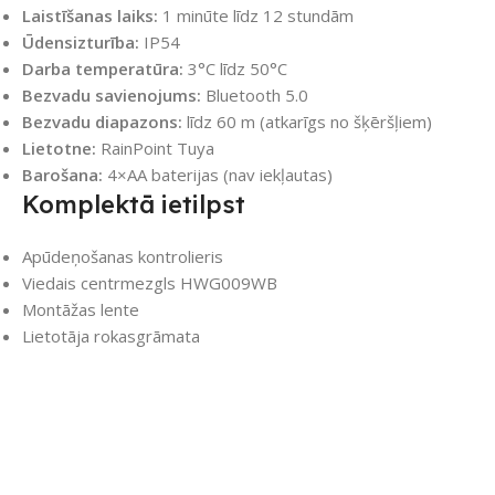
Laistīšanas laiks:
1 minūte līdz 12 stundām
Ūdensizturība:
IP54
Darba temperatūra:
3°C līdz 50°C
Bezvadu savienojums:
Bluetooth 5.0
Bezvadu diapazons:
līdz 60 m (atkarīgs no šķēršļiem)
Lietotne:
RainPoint Tuya
Barošana:
4×AA baterijas (nav iekļautas)
Komplektā ietilpst
Apūdeņošanas kontrolieris
Viedais centrmezgls HWG009WB
Montāžas lente
Lietotāja rokasgrāmata