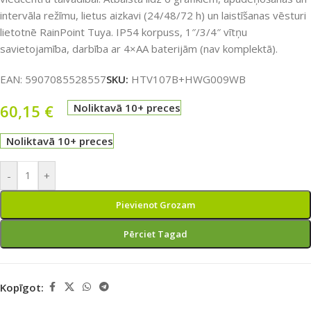
intervāla režīmu, lietus aizkavi (24/48/72 h) un laistīšanas vēsturi
lietotnē RainPoint Tuya. IP54 korpuss, 1″/3/4″ vītņu
savietojamība, darbība ar 4×AA baterijām (nav komplektā).
EAN:
5907085528557
SKU:
HTV107B+HWG009WB
60,15
€
Noliktavā 10+ preces
Noliktavā 10+ preces
-
+
Pievienot Grozam
Pērciet Tagad
Kopīgot: