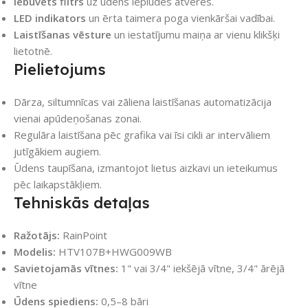
Iebūvēts filtrs
uz ūdens ieplūdes atveres.
LED indikators
un ērta taimera poga vienkāršai vadībai.
Laistīšanas vēsture
un iestatījumu maiņa ar vienu klikšķi
lietotnē.
Pielietojums
Dārza, siltumnīcas vai zāliena laistīšanas automatizācija
vienai apūdeņošanas zonai.
Regulāra laistīšana pēc grafika vai īsi cikli ar intervāliem
jutīgākiem augiem.
Ūdens taupīšana, izmantojot lietus aizkavi un ieteikumus
pēc laikapstākļiem.
Tehniskās detaļas
Ražotājs:
RainPoint
Modelis:
HTV107B+HWG009WB
Savietojamās vītnes:
1" vai 3/4" iekšējā vītne, 3/4" ārējā
vītne
Ūdens spiediens:
0,5–8 bāri