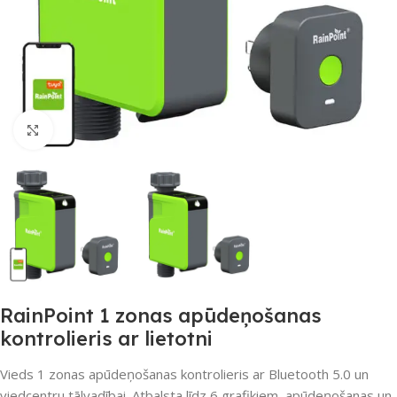
Noklikšķiniet, lai palielinātu
RainPoint 1 zonas apūdeņošanas
kontrolieris ar lietotni
Vieds 1 zonas apūdeņošanas kontrolieris ar Bluetooth 5.0 un
viedcentru tālvadībai. Atbalsta līdz 6 grafikiem, apūdeņošanas un