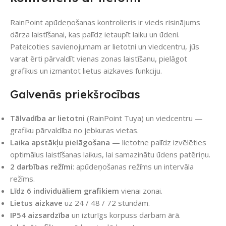
RainPoint apūdeņošanas kontrolieris ir vieds risinājums
dārza laistīšanai, kas palīdz ietaupīt laiku un ūdeni.
Pateicoties savienojumam ar lietotni un viedcentru, jūs
varat ērti pārvaldīt vienas zonas laistīšanu, pielāgot
grafikus un izmantot lietus aizkaves funkciju.
Galvenās priekšrocības
Tālvadība ar lietotni
(RainPoint Tuya) un viedcentru —
grafiku pārvaldība no jebkuras vietas.
Laika apstākļu pielāgošana
— lietotne palīdz izvēlēties
optimālus laistīšanas laikus, lai samazinātu ūdens patēriņu.
2 darbības režīmi
: apūdeņošanas režīms un intervāla
režīms.
Līdz 6 individuāliem grafikiem
vienai zonai.
Lietus aizkave
uz 24 / 48 / 72 stundām.
IP54 aizsardzība
un izturīgs korpuss darbam ārā.