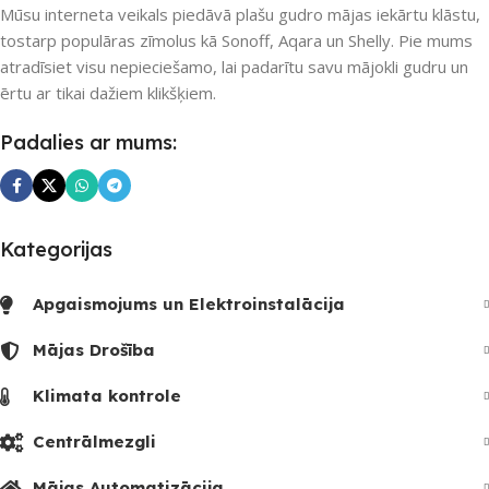
Mūsu interneta veikals piedāvā plašu gudro mājas iekārtu klāstu,
tostarp populāras zīmolus kā Sonoff, Aqara un Shelly. Pie mums
atradīsiet visu nepieciešamo, lai padarītu savu mājokli gudru un
ērtu ar tikai dažiem klikšķiem.
Padalies ar mums:
Kategorijas
Apgaismojums un Elektroinstalācija
Mājas Drošība
Klimata kontrole
Centrālmezgli
Mājas Automatizācija