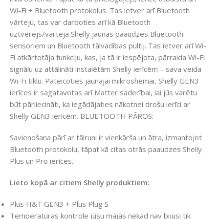
Wi-Fi + Bluetooth protokolus. Tas ietver arī Bluetooth
vārteju, tas var darboties arī kā Bluetooth
uztvērējs/vārteja Shelly jaunās paaudzes Bluetooth
sensoriem un Bluetooth tālvadības pultij. Tas ietver arī Wi-
Fi atkārtotāja funkciju, kas, ja tā ir iespējota, pārraida Wi-Fi
signālu uz attālināti instalētām Shelly ierīcēm – sava veida
Wi-Fi tīklu. Pateicoties jaunajai mikroshēmai, Shelly GEN3
ierīces ir sagatavotas arī Matter saderībai, lai jūs varētu
būt pārliecināti, ka iegādājaties nākotnei drošu ierīci ar
Shelly GEN3 ierīcēm. BLUETOOTH PĀROS:
Savienošana pārī ar tālruni ir vienkārša un ātra, izmantojot
Bluetooth protokolu, tāpat kā citas otrās paaudzes Shelly
Plus un Pro ierīces.
Lieto kopā ar citiem Shelly produktiem:
Plus H&T GEN3 + Plus Plug S
Temperatūras kontrole jūsu mājās nekad nav bijusi tik