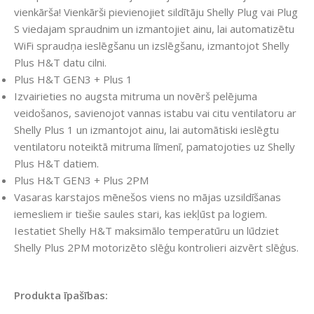
vienkārša! Vienkārši pievienojiet sildītāju Shelly Plug vai Plug
S viedajam spraudnim un izmantojiet ainu, lai automatizētu
WiFi spraudņa ieslēgšanu un izslēgšanu, izmantojot Shelly
Plus H&T datu cilni.
Plus H&T GEN3 + Plus 1
Izvairieties no augsta mitruma un novērš pelējuma
veidošanos, savienojot vannas istabu vai citu ventilatoru ar
Shelly Plus 1 un izmantojot ainu, lai automātiski ieslēgtu
ventilatoru noteiktā mitruma līmenī, pamatojoties uz Shelly
Plus H&T datiem.
Plus H&T GEN3 + Plus 2PM
Vasaras karstajos mēnešos viens no mājas uzsildīšanas
iemesliem ir tiešie saules stari, kas iekļūst pa logiem.
Iestatiet Shelly H&T maksimālo temperatūru un lūdziet
Shelly Plus 2PM motorizēto slēģu kontrolieri aizvērt slēģus.
Produkta īpašības: