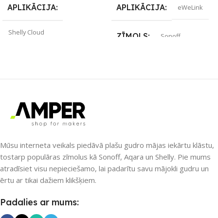
APLIKĀCIJA
APLIKĀCIJA
eWeLink
Shelly Cloud
ZĪMOLS
Sonoff
ZĪMOLS
Shelly
SAVIENOJUMS
ZigBee
SAVIENOJUMS
PIEEJAMS UZREIZ
Jā
Bluetooth
UZREIZ PIEEJAMAIS
SKAITS
PIEEJAMS UZREIZ
Mūsu interneta veikals piedāvā plašu gudro mājas iekārtu klāstu,
tostarp populāras zīmolus kā Sonoff, Aqara un Shelly. Pie mums
2
Nē
atradīsiet visu nepieciešamo, lai padarītu savu mājokli gudru un
ērtu ar tikai dažiem klikšķiem.
UZREIZ PIEEJAMAIS
Padalies ar mums:
SKAITS