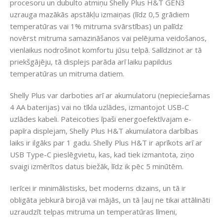
procesoru un dubulto atmiņu Shelly Plus H&T GEN3
uzrauga mazākās apstākļu izmaiņas (līdz 0,5 grādiem
temperatūras vai 1% mitruma svārstības) un palīdz
novērst mitruma samazināšanos vai pelējuma veidošanos,
vienlaikus nodrošinot komfortu jūsu telpā. Salīdzinot ar tā
priekšgājēju, tā displejs parāda arī laiku papildus
temperatūras un mitruma datiem.
Shelly Plus var darboties arī ar akumulatoru (nepieciešamas
4 AA baterijas) vai no tīkla uzlādes, izmantojot USB-C
uzlādes kabeli. Pateicoties īpaši energoefektīvajam e-
papīra displejam, Shelly Plus H&T akumulatora darbības
laiks ir ilgāks par 1 gadu. Shelly Plus H&T ir aprīkots arī ar
USB Type-C pieslēgvietu, kas, kad tiek izmantota, ziņo
svaigi izmērītos datus biežāk, līdz ik pēc 5 minūtēm.
Ierīcei ir minimālistisks, bet moderns dizains, un tā ir
obligāta jebkurā birojā vai mājās, un tā ļauj ne tikai attālināti
uzraudzīt telpas mitruma un temperatūras līmeni,