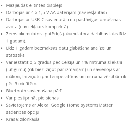
Mazjaudas e-tintes displejs
Darbojas ar 4 x 1,5 V AA baterijām (nav iekļautas)
Darbojas ar USB-C savienotāju no pastāvīgas barošanas
avota (nav iekļauts komplektā)
Zems akumulatora patēriņš (akumulatora darbības laiks līdz
1 gadam).
Līdz 1 gadam bezmaksas datu glabāšana analīzei un
statistikai
Var iestatīt 0,5 grādus pēc Celsija un 1% mitruma slieksni
(jutīgumu) (cik bieži ziņot par izmaiņām) un savienojas ar
mākoni, lai ziņotu par temperatūras un mitruma vērtībām ik
pēc 5 minūtēm.
Bluetooth savienošana pārī
Var piestiprināt pie sienas
Savietojams ar Alexa, Google Home systemsMatter
saderības opciju
Krāsa: ziloņkaula