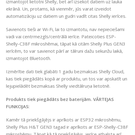
izmantojot lietotni Shelly, bet arī izsekot datiem uz lauka
ekrānā. Un, protams, kā vienmēr, jūs varat izveidot
automatizāciju uz datiem un gudri vadīt citas Shelly ierīces.
Savienots tieši ar Wi-Fi, lai to izmantotu, nav nepieciešami
vadi vai centrmezgls/centrālā ierīce. Pateicoties ESP-
Shelly-C38F mikroshēmai, tāpat kā citām Shelly Plus GEN3
ierīcēm, to var savienot pārī ar tālruni dažu sekunžu laikā,
izmantojot Bluetooth.
Izmērītie dati tiek glabāti 1 gadu bezmaksas Shelly Cloud,
kas tiek piegādāts kopā ar produktu, un tos var apskatīt un
lejupielādēt bezmaksas Shelly viedtālruņa lietotnē.
Produkts tiek piegādāts bez baterijām. VĀRTEJAS
FUNKCIJAS:
Kamēr tā priekšgājējs ir aprīkots ar ESP32 mikroshēmu,
Shelly Plus H&T GEN3 tagad ir aprīkots ar ESP-Shelly-C38F
mikroshēmu. Tāpat kā tā priekšgājējs, ierīce atbalsta arī