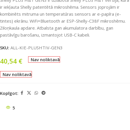
Shelly PLUS H&T GEN3 ir uzlabota Shelly PLUS H&T versija, kurā
ir iekļauta Shelly patentētā mikroshēma. Sensors joprojām ir
kombinēts mitruma un temperatūras sensors ar e-papīra (e-
tintes) ekrānu. WiFi+Bluetooth ar ESP-Shelly-C38F mikroshēmu.
Ziloņkaula apdare. Atbalsta gan akumulatora darbību, gan
pastāvīgu barošanu, izmantojot USB-C kabeli.
SKU:
ALL-KIE-PLUSHTIV-GEN3
40,54
€
Nav noliktavā
Nav noliktavā
Kopīgot:
5