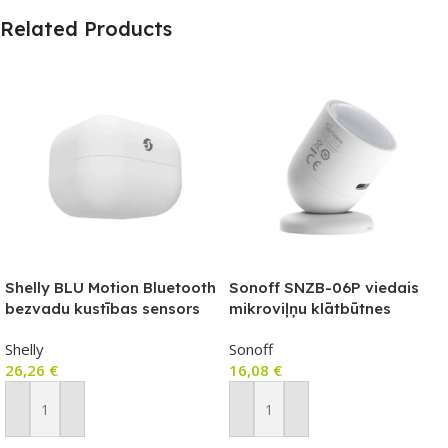
Related Products
Shelly BLU Motion Bluetooth
Sonoff SNZB-06P viedais
bezvadu kustības sensors
mikroviļņu klātbūtnes
sensors ar Zigbee 3.0
Shelly
Sonoff
atbalstu
26,26
€
16,08
€
Pievienot Grozam
Pievienot Grozam