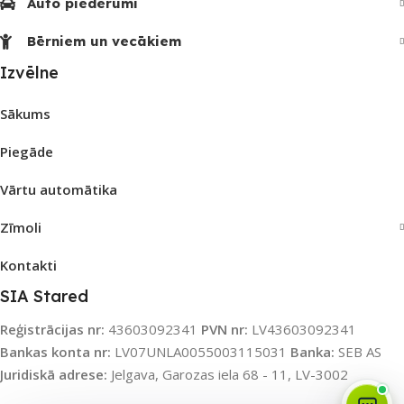
Auto piederumi
Bērniem un vecākiem
Izvēlne
Sākums
Piegāde
Vārtu automātika
Zīmoli
Kontakti
SIA Stared
Reģistrācijas nr:
43603092341
PVN nr:
LV43603092341
Bankas konta nr:
LV07UNLA0055003115031
Banka:
SEB AS
Juridiskā adrese:
Jelgava, Garozas iela 68 - 11, LV-3002