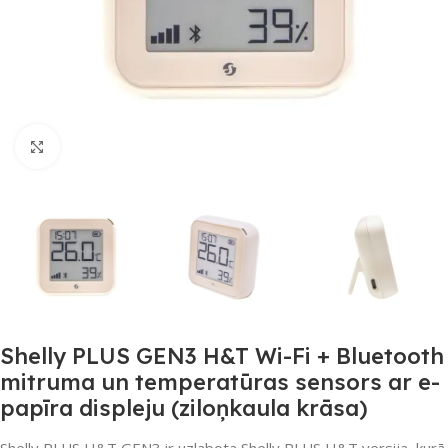
Noklikšķiniet, lai palielinātu
Shelly PLUS GEN3 H&T Wi-Fi + Bluetooth
mitruma un temperatūras sensors ar e-
papīra displeju (ziloņkaula krāsa)