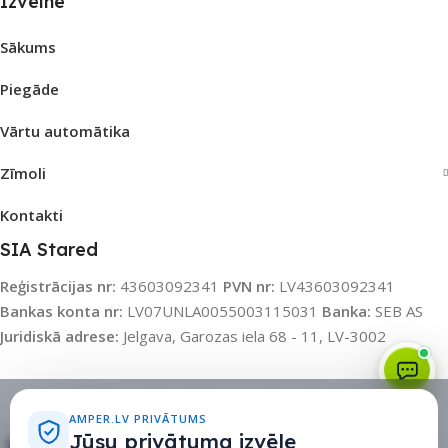
Izvēlne
Sākums
Piegāde
Vārtu automātika
Zīmoli
Kontakti
SIA Stared
Reģistrācijas nr:
43603092341
PVN nr:
LV43603092341
Bankas konta nr:
LV07UNLA0055003115031
Banka:
SEB AS
Juridiskā adrese:
Jelgava, Garozas iela 68 - 11, LV-3002
Sīkdatņu politika
•
Sīkdatņu iestatījumi
•
Privātuma politika
AMPER.LV PRIVĀTUMS
Jūsu privātuma izvēle