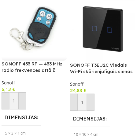
SONOFF 433 RF — 433 MHz
SONOFF T3EU2C Viedais
radio frekvences attālā
Wi-Fi skārienjutīgais sienas
vadība
slēdzis ar RF vadību
Sonoff
Sonoff
6,13
€
24,83
€
Pievienot Grozam
Pievienot Grozam
DIMENSIJAS
DIMENSIJAS
5 × 3 × 1 cm
10 × 10 × 4 cm