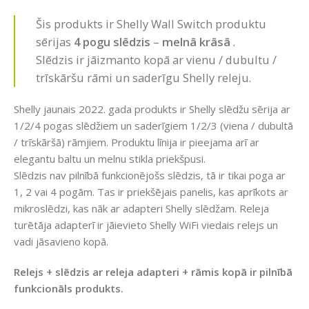
Šis produkts ir Shelly Wall Switch produktu
sērijas
4 pogu slēdzis
–
melnā krāsā
.
Slēdzis ir jāizmanto kopā ar vienu / dubultu /
trīskāršu rāmi un saderīgu Shelly releju.
Shelly jaunais 2022. gada produkts ir Shelly slēdžu sērija ar
1/2/4 pogas slēdžiem un saderīgiem 1/2/3 (viena / dubultā
/ trīskāršā) rāmjiem. Produktu līnija ir pieejama arī ar
elegantu baltu un melnu stikla priekšpusi.
Slēdzis nav pilnībā funkcionējošs slēdzis, tā ir tikai poga ar
1, 2 vai 4 pogām. Tas ir priekšējais panelis, kas aprīkots ar
mikroslēdzi, kas nāk ar adapteri Shelly slēdžam. Releja
turētāja adapterī ir jāievieto Shelly WiFi viedais relejs un
vadi jāsavieno kopā.
Relejs + slēdzis ar releja adapteri + rāmis kopā ir pilnībā
funkcionāls produkts.