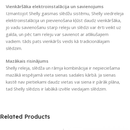
Vienkāršāka elektroinstalācija un savienojums
Izmantojot Shelly gaismas slēdžu sistēmu, Shelly viedreleja
elektroinstalācija un pievienošana kļūst daudz vienkāršāka,
jo vadu savienošanu starp releju un slēdzi var ērti veikt uz
galda, un pēc tam releju var savienot ar atlikušajiem
vadiem. tāds pats vienkāršs veids kā tradicionālajam
slēdzim.
Mazākais risinājums
Shelly releja, slēdža un rāmja kombinācijai ir nepieciešama
mazākā iespējamā vieta sienas sadales kārbā. Ja sienas
kastē nav pietiekami daudz vietas vai siena ir pārāk plāna,
tad Shelly slēdzis ir labākā izvēle viedajam slēdzim.
Related Products