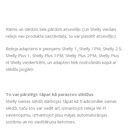
Rāmis un slēdzis tiek pārdoti atsevišķi. (Un Shelly viedais
relejs nav produkta sastāvdaļa, to var pasūtīt atsevišķi.)
Releja adapteris ir pieejams Shelly 1, Shelly 1PM, Shelly 2.5,
Shelly Plus 1, Shelly Plus 1PM, Shelly Plus 2PM, Shelly Plus
i4 Shelly viedierīcēm, un adapteri tiek nodrošināti kopā ar
slēdžu pogām.
To var pārslēgt tāpat kā parastos slēdžus
Shelly sienas slēdži darbojas tāpat kā tradicionālie sienas
slēdži, taču tos var vadīt arī, izmantojot releja Wi-Fi
savienojumu, izmantojot jūsu mājas automatizācijas
sistēmu un no viedtālruņa lietotnes.