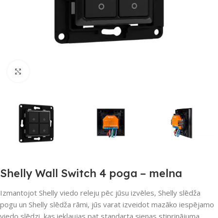
Noklikšķiniet, lai palielinātu
Shelly Wall Switch 4 poga – melna
Izmantojot Shelly viedo releju pēc jūsu izvēles, Shelly slēdža
pogu un Shelly slēdža rāmi, jūs varat izveidot mazāko iespējamo
viedo slēdzi, kas iekļaujas pat standarta sienas stiprinājuma