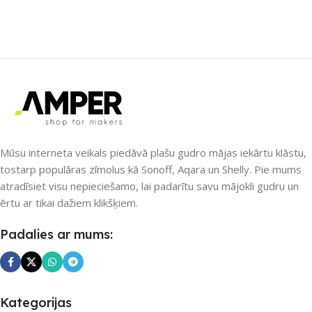
ZĪMOLS
Sonoff
APLIKĀCIJA
eWeLink
SAVIENOJUMS
ZĪMOLS
Sonoff
RF raidītājs
SAVIENOJUMS
APLIKĀCIJA
eWeLink
RF uztvērējs
,
Wi-Fi
Mūsu interneta veikals piedāvā plašu gudro mājas iekārtu klāstu,
tostarp populāras zīmolus kā Sonoff, Aqara un Shelly. Pie mums
atradīsiet visu nepieciešamo, lai padarītu savu mājokli gudru un
PIEEJAMS UZREIZ
Jā
PIEEJAMS UZREIZ
ērtu ar tikai dažiem klikšķiem.
Nē
UZREIZ PIEEJAMAIS
Padalies ar mums:
SKAITS
UZREIZ PIEEJAMAIS
1
SKAITS
Kategorijas