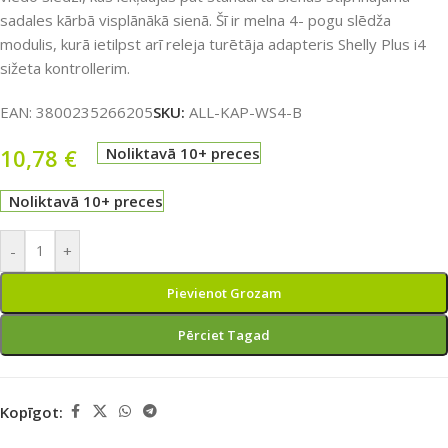
sadales kārbā visplānākā sienā. Šī ir melna 4- pogu slēdža
modulis, kurā ietilpst arī releja turētāja adapteris Shelly Plus i4
sižeta kontrollerim.
EAN:
3800235266205
SKU:
ALL-KAP-WS4-B
10,78
€
Noliktavā 10+ preces
Noliktavā 10+ preces
-
+
Pievienot Grozam
Pērciet Tagad
Kopīgot: