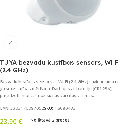
Noklikšķiniet, lai palielinātu
TUYA bezvadu kustības sensors, Wi‑Fi
(2.4 GHz)
Bezvadu kustības sensors ar Wi‑Fi (2.4 GHz) savienojumu un
gaismas jutības mērīšanu. Darbojas ar bateriju (CR123A),
paredzēts montāžai uz sienas vai citas virsmas.
EAN:
3303170097052
SKU:
HS080433
23,90
€
Noliktavā 2 preces