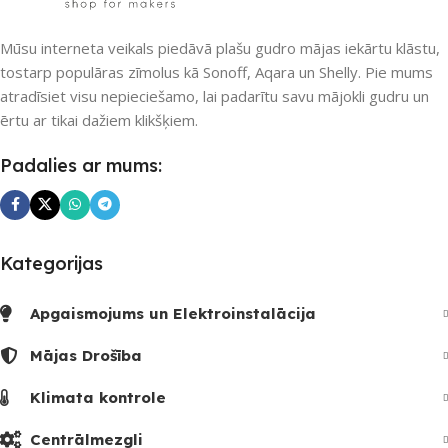
UZREIZ PIEEJAMAIS
SKAITS
PIEEJAMS UZREIZ
Mūsu interneta veikals piedāvā plašu gudro mājas iekārtu klāstu,
tostarp populāras zīmolus kā Sonoff, Aqara un Shelly. Pie mums
5
Nē
atradīsiet visu nepieciešamo, lai padarītu savu mājokli gudru un
ērtu ar tikai dažiem klikšķiem.
UZREIZ PIEEJAMAIS
Padalies ar mums:
SKAITS
Kategorijas
Apgaismojums un Elektroinstalācija
Mājas Drošība
Klimata kontrole
Centrālmezgli