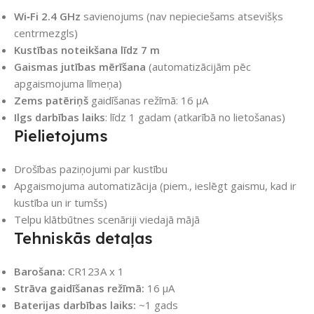
Wi‑Fi 2.4 GHz
savienojums (nav nepieciešams atsevišķs
centrmezgls)
Kustības noteikšana līdz 7 m
Gaismas jutības mērīšana
(automatizācijām pēc
apgaismojuma līmeņa)
Zems patēriņš
gaidīšanas režīmā: 16 µA
Ilgs darbības laiks
: līdz 1 gadam (atkarībā no lietošanas)
Pielietojums
Drošības paziņojumi par kustību
Apgaismojuma automatizācija (piem., ieslēgt gaismu, kad ir
kustība un ir tumšs)
Telpu klātbūtnes scenāriji viedajā mājā
Tehniskās detaļas
Barošana:
CR123A x 1
Strāva gaidīšanas režīmā:
16 µA
Baterijas darbības laiks:
~1 gads