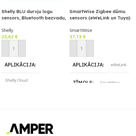
Shelly BLU durvju logu
SmartWise Zigbee dūmu
sensors, Bluetooth bezvadu,
sensors (eWeLink un Tuya)
melna versija
Shelly
SmartWise
23,62
€
37,13
€
Pievienot Grozam
Pievienot Grozam
APLIKĀCIJA
APLIKĀCIJA
eWeLink
Shelly Cloud
ZĪMOLS
SmartWise
ZĪMOLS
Shelly
SAVIENOJUMS
ZigBee
SAVIENOJUMS
PIEEJAMS UZREIZ
Jā
Bluetooth