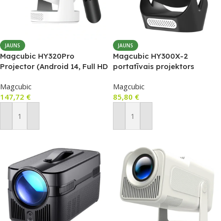
JAUNS
JAUNS
Magcubic HY320Pro
Magcubic HY300X-2
Projector (Android 14, Full HD
portatīvais projektors
1080p, Wi‑Fi 6, BT 5.4, 400
(Android 11, 720p, 4K
Magcubic
Magcubic
ANSI)
dekodēšana, Wi‑Fi 6,
147,72
€
85,80
€
Bluetooth 5.0)
Pievienot Grozam
Pievienot Grozam