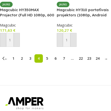
JAUNS
JAUNS
Magcubic HY350MAX
Magcubic HY310 portatīvais
Projector (Full HD 1080p, 600
projektors (1080p, Android
ANSI, Android 14, Wi‑Fi 6, BT
14, 260 ANSI, Auto
Magcubic
Magcubic
5.4)
Focus/Keystone, 4K
171,63
€
120,27
€
atbalsts)
Pievienot Grozam
Pievienot Grozam
←
1
2
3
4
5
6
7
…
22
23
24
→