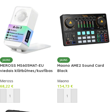
JAUNS
JAUNS
MEROSS MS605MAT-EU
Maono AME2 Sound Card
viedais klātbūtnes/kustības
Black
sensors (mmWave + PIR +
Meross
Maono
gaismas sensors), Matter
68,22
€
154,73
€
over Thread, IP67
Pievienot Grozam
Pievienot Grozam