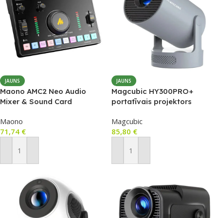
JAUNS
JAUNS
Maono AMC2 Neo Audio
Magcubic HY300PRO+
Mixer & Sound Card
portatīvais projektors
(pelēks)
Maono
Magcubic
71,74
€
85,80
€
Pievienot Grozam
Pievienot Grozam