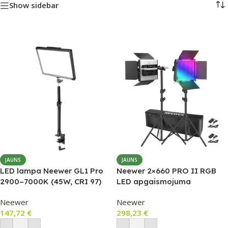
Show sidebar
JAUNS
JAUNS
LED lampa Neewer GL1 Pro
Neewer 2×660 PRO II RGB
2900–7000K (45W, CRI 97)
LED apgaismojuma
komplekts ar statīviem (92–
Neewer
Neewer
200 cm)
147,72
€
298,23
€