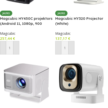
JAUNS
JAUNS
Magcubic HY450C projektors
Magcubic HY320 Projector
(Android 11, 1080p, 900
(White)
ANSI, ultra-short throw 0.6:1)
Magcubic
Magcubic
257,44
€
137,17
€
Pievienot Grozam
Pievienot Grozam