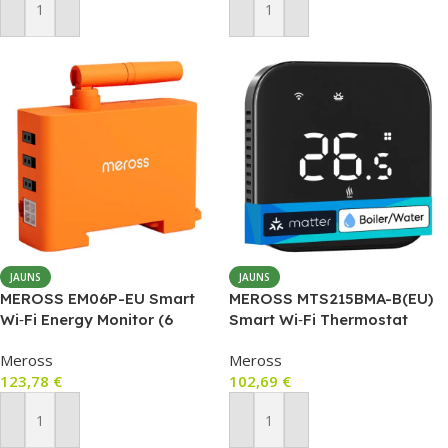
Pievienot Grozam
Pievienot Grozam
JAUNS
JAUNS
MEROSS EM06P-EU Smart
MEROSS MTS215BMA-B(EU)
Wi‑Fi Energy Monitor (6
Smart Wi‑Fi Thermostat
kanāli, DIN sliede, 150A)
(Black)
Meross
Meross
123,78
€
102,69
€
Pievienot Grozam
Pievienot Grozam