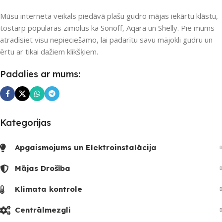
Mūsu interneta veikals piedāvā plašu gudro mājas iekārtu klāstu,
tostarp populāras zīmolus kā Sonoff, Aqara un Shelly. Pie mums
atradīsiet visu nepieciešamo, lai padarītu savu mājokli gudru un
ērtu ar tikai dažiem klikšķiem.
Padalies ar mums:
Kategorijas
Apgaismojums un Elektroinstalācija
Mājas Drošība
Klimata kontrole
Centrālmezgli