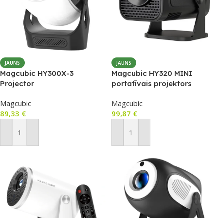
JAUNS
JAUNS
Magcubic HY300X-3
Magcubic HY320 MINI
Projector
portatīvais projektors
(Android 11, 720p, 300 ANSI,
Magcubic
Magcubic
Wi‑Fi 6, Bluetooth 5.0)
89,33
€
99,87
€
Pievienot Grozam
Pievienot Grozam