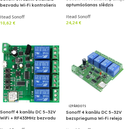
aptumšošanas slēdzis
bezvadu Wi‑Fi kontrolieris
(dimmeris), balts (SE057)
bez neitrāla vada (SE056)
Itead Sonoff
Itead Sonoff
24,24
€
10,62
€
Lasīt Vairāk
Lasīt Vairāk
IZPĀRDOTS
Sonoff 4 kanālu DC 5–32V
Sonoff 4 kanālu DC 5–32V
WiFi + RF433MHz bezvadu
bezsprieguma Wi‑Fi releja
releja kontrolieris (E024)
kontrolieris (SE169)