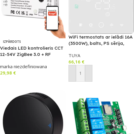
WiFi termostats ar ielādi 16A
IZPĀRDOTS
(3500W), balts, PS sērija,
Viedais LED kontrolieris CCT
TUYA (TR053)
12-54V ZigBee 3.0 + RF
TUYA
433MHz (TUYA/Smart Life,
66,16
€
marka niezdefiniowana
Philips Hue) LC021
29,98
€
Pievienot Grozam
Lasīt Vairāk