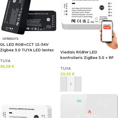
IZPĀRDOTS
GL LED RGB+CCT 12-54V
Zigbee 3.0 TUYA LED lentes
Viedais RGBW LED
kontrolieris (LC017)
kontrolieris ZigBee 3.0 + RF
TUYA
433MHz (12–54V, 270W) GL
36,58
€
TUYA
sērija HUE/TUYA LC022
33,35
€
Lasīt Vairāk
Pievienot Grozam