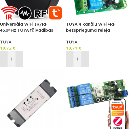
Universāla WiFi IR/RF
TUYA 4 kanālu WiFi+RF
433MHz TUYA tālvadības
bezsprieguma releja
pults (T559)
kontrolieris DC 5–32V (T835)
TUYA
TUYA
19,72
€
19,71
€
Pievienot Grozam
Pievienot Grozam