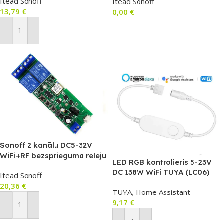
Itead Sonoff
Itead Sonoff
13,79
€
0,00
€
Lasīt Vairāk
Pievienot Grozam
Sonoff 2 kanālu DC5-32V
WiFi+RF bezsprieguma releju
LED RGB kontrolieris 5-23V
kontrolieris (SE168R)
DC 138W WiFi TUYA (LC06)
Itead Sonoff
20,36
€
TUYA
,
Home Assistant
9,17
€
Pievienot Grozam