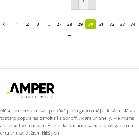
Pievienot Grozam
←
1
2
3
…
27
28
29
30
31
32
33
34
→
Mūsu interneta veikals piedāvā plašu gudro mājas iekārtu klāstu,
tostarp populāras zīmolus kā Sonoff, Aqara un Shelly. Pie mums
atradīsiet visu nepieciešamo, lai padarītu savu mājokli gudru un
ērtu ar tikai dažiem klikšķiem.