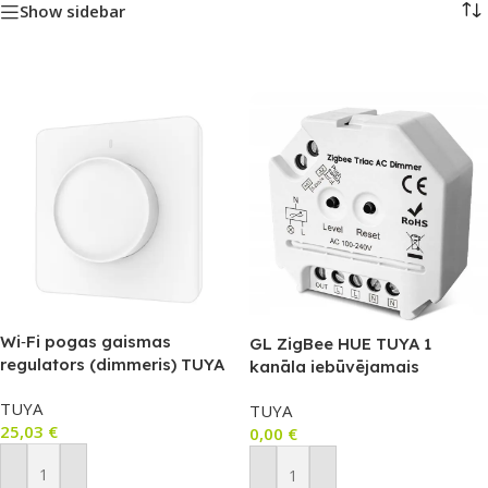
Show sidebar
Wi‑Fi pogas gaismas
GL ZigBee HUE TUYA 1
regulators (dimmeris) TUYA
kanāla iebūvējamais
KT sērija T895
aptumšošanas mehānisms
TUYA
TUYA
(SWTZ129)
25,03
€
0,00
€
Pievienot Grozam
Pievienot Grozam