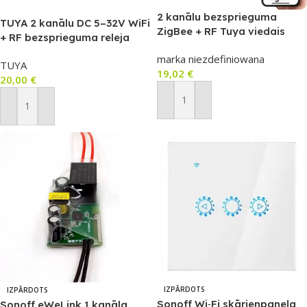
2 kanālu bezsprieguma
TUYA 2 kanālu DC 5–32V WiFi
ZigBee + RF Tuya viedais
+ RF bezsprieguma releja
kontrolieris 5–32 V (DC/AC)
kontrolieris korpusā
marka niezdefiniowana
T842
TUYA
(SWT042RB)
19,02
€
20,00
€
Pievienot Grozam
Pievienot Grozam
IZPĀRDOTS
IZPĀRDOTS
Sonoff Wi‑Fi skārienpaneļa
Sonoff eWeLink 1 kanāla