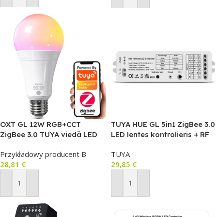
OXT GL 12W RGB+CCT
TUYA HUE GL 5in1 ZigBee 3.0
ZigBee 3.0 TUYA viedā LED
LED lentes kontrolieris + RF
spuldze (LB072)
RGBW+CCT (LC027)
Przykładowy producent B
TUYA
28,81
€
29,85
€
Pievienot Grozam
Pievienot Grozam