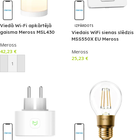
Viedā Wi-Fi apkārtējā
IZPĀRDOTS
gaisma Meross MSL430
Viedais WiFi sienas slēdzis
(HomeKit)
MSS550X EU Meross
Meross
(HomeKit)
42,23
€
Meross
25,23
€
Pievienot Grozam
Lasīt Vairāk