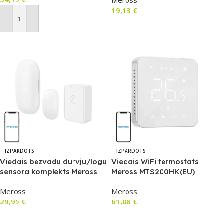
Meross
19,13
€
Pievienot Grozam
Lasīt Vairāk
IZPĀRDOTS
IZPĀRDOTS
Viedais bezvadu durvju/logu
Viedais WiFi termostats
sensora komplekts Meross
Meross MTS200HK(EU)
MS200H (HomeKit)
(HomeKit)
Meross
Meross
29,95
€
61,08
€
Lasīt Vairāk
Lasīt Vairāk