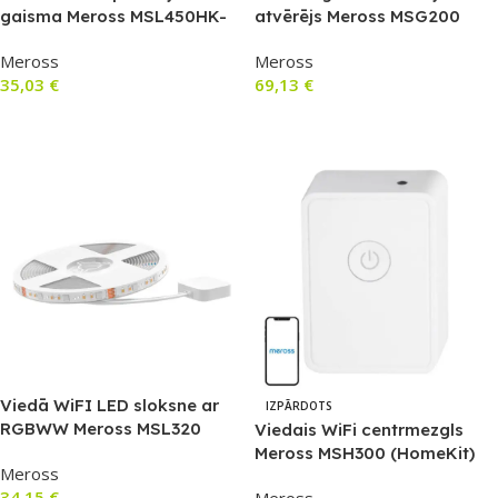
gaisma Meross MSL450HK-
atvērējs Meross MSG200
EU (HomeKit)
(HomeKit)
Meross
Meross
35,03
€
69,13
€
Lasīt Vairāk
Lasīt Vairāk
Viedā WiFI LED sloksne ar
IZPĀRDOTS
RGBWW Meross MSL320
Viedais WiFi centrmezgls
(5 metri) HomeKit
Meross MSH300 (HomeKit)
Meross
34,15
€