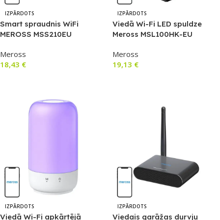
IZPĀRDOTS
IZPĀRDOTS
Smart spraudnis WiFi
Viedā Wi-Fi LED spuldze
MEROSS MSS210EU
Meross MSL100HK-EU
(HomeKit)
Meross
Meross
18,43
€
19,13
€
Lasīt Vairāk
Lasīt Vairāk
IZPĀRDOTS
IZPĀRDOTS
Viedā Wi-Fi apkārtējā
Viedais garāžas durvju