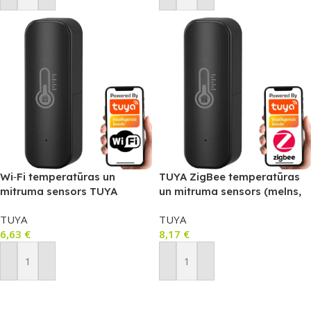
Wi‑Fi temperatūras un
TUYA ZigBee temperatūras
mitruma sensors TUYA
un mitruma sensors (melns,
(melns, 2×AAA, 2.4GHz)
2×AAA, ZigBee 3.0) T023C
TUYA
TUYA
T022C
6,63
€
8,17
€
Pievienot Grozam
Pievienot Grozam