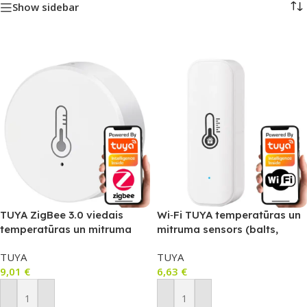
Show sidebar
TUYA ZigBee 3.0 viedais
Wi‑Fi TUYA temperatūras un
temperatūras un mitruma
mitruma sensors (balts,
sensors ar kalibrēšanu
2×AAA, 2.4GHz) T022
TUYA
TUYA
(CR2450) T040
9,01
€
6,63
€
Pievienot Grozam
Pievienot Grozam