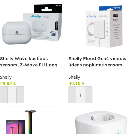
Shelly Wave kustības
Shelly Flood Gen4 viedais
sensors, Z-Wave EU Long
ūdens noplūdes sensors
Range
Shelly
Shelly
49,83
€
40,10
€
Pievienot Grozam
Pievienot Grozam