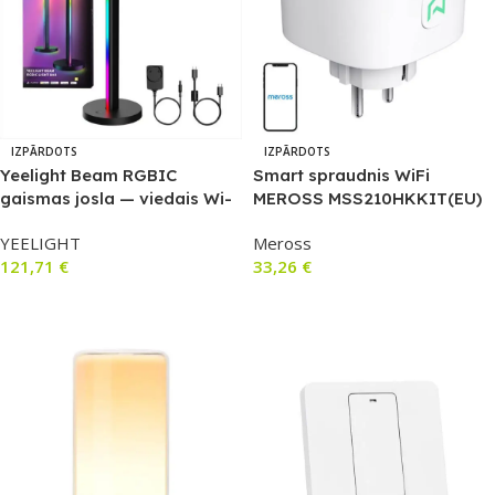
IZPĀRDOTS
IZPĀRDOTS
Yeelight Beam RGBIC
Smart spraudnis WiFi
gaismas josla — viedais Wi-
MEROSS MSS210HKKIT(EU)
Fi galda spēļu spēlētāju LED
(HomeKit) (2 pcs)
YEELIGHT
Meross
gaismas komplekts (2 gab.
121,71
€
33,26
€
gaismas joslas), saderīgs ar
materiālu (YLFWD-0021)
Lasīt Vairāk
Lasīt Vairāk