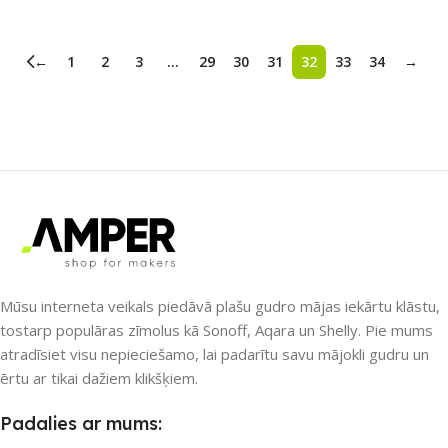
←
1
2
3
…
29
30
31
32
33
34
→
Mūsu interneta veikals piedāvā plašu gudro mājas iekārtu klāstu,
tostarp populāras zīmolus kā Sonoff, Aqara un Shelly. Pie mums
atradīsiet visu nepieciešamo, lai padarītu savu mājokli gudru un
ērtu ar tikai dažiem klikšķiem.
Padalies ar mums: