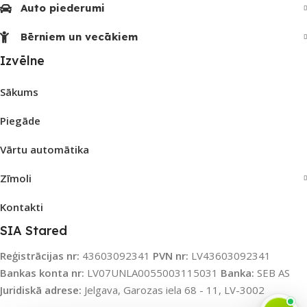
Auto piederumi
Bērniem un vecākiem
Izvēlne
Sākums
Piegāde
Vārtu automātika
Zīmoli
Kontakti
SIA Stared
Reģistrācijas nr:
43603092341
PVN nr:
LV43603092341
Bankas konta nr:
LV07UNLA0055003115031
Banka:
SEB AS
Juridiskā adrese:
Jelgava, Garozas iela 68 - 11, LV-3002